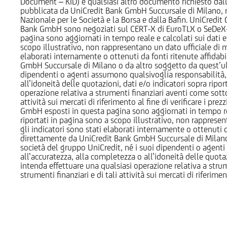
Document – KID) e qualsiasi altro documento richiesto dalla 
pubblicata da UniCredit Bank GmbH Succursale di Milano, 
Nazionale per le Società e la Borsa e dalla Bafin. UniCredit
Bank GmbH sono negoziati sul CERT-X di EuroTLX o SeDeX-MT
pagina sono aggiornati in tempo reale e calcolati sui dati effe
scopo illustrativo, non rappresentano un dato ufficiale di m
elaborati internamente o ottenuti da fonti ritenute affidabil
GmbH Succursale di Milano o da altro soggetto da quest’ult
dipendenti o agenti assumono qualsivoglia responsabilità, né
all’idoneità delle quotazioni, dati e/o indicatori sopra ripor
operazione relativa a strumenti finanziari aventi come sottost
attività sui mercati di riferimento al fine di verificare i pr
GmbH esposti in questa pagina sono aggiornati in tempo reale e
riportati in pagina sono a scopo illustrativo, non rappresen
gli indicatori sono stati elaborati internamente o ottenuti da
direttamente da UniCredit Bank GmbH Succursale di Milano 
società del gruppo UniCredit, né i suoi dipendenti o agenti 
all’accuratezza, alla completezza o all’idoneità delle quotazi
intenda effettuare una qualsiasi operazione relativa a strume
strumenti finanziari e di tali attività sui mercati di riferimen