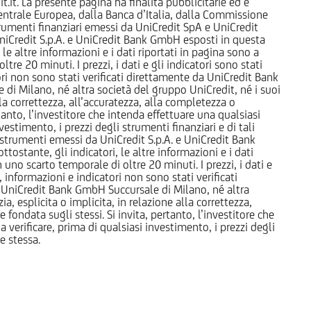
it. La presente pagina ha finalità pubblicitarie ed è
trale Europea, dalla Banca d’Italia, dalla Commissione
strumenti finanziari emessi da UniCredit SpA e UniCredit
iCredit S.p.A. e UniCredit Bank GmbH esposti in questa
 le altre informazioni e i dati riportati in pagina sono a
e 20 minuti. I prezzi, i dati e gli indicatori sono stati
tori non sono stati verificati direttamente da UniCredit Bank
i Milano, né altra società del gruppo UniCredit, né i suoi
a correttezza, all’accuratezza, alla completezza o
rtanto, l’investitore che intenda effettuare una qualsiasi
estimento, i prezzi degli strumenti finanziari e di tali
li strumenti emessi da UniCredit S.p.A. e UniCredit Bank
tostante, gli indicatori, le altre informazioni e i dati
uno scarto temporale di oltre 20 minuti. I prezzi, i dati e
, informazioni e indicatori non sono stati verificati
 UniCredit Bank GmbH Succursale di Milano, né altra
 esplicita o implicita, in relazione alla correttezza,
 fondata sugli stessi. Si invita, pertanto, l’investitore che
 verificare, prima di qualsiasi investimento, i prezzi degli
ne stessa.