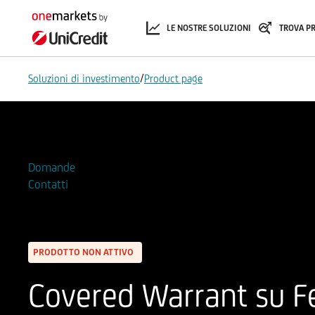
LE NOSTRE SOLUZIONI
TROVA P
/
Soluzioni di investimento
Product page
Aggiungi alla Watchlist
Domande
Contatti
PRODOTTO NON ATTIVO
Covered Warrant su Fer