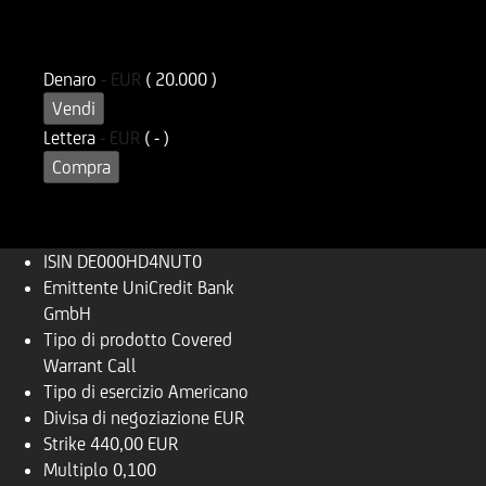
ISIN
Codice di Negoziazione
DE000HD4NUT0
UD4NUT
Denaro
-
EUR
( 20.000 )
Vendi
Lettera
-
EUR
( - )
Compra
ISIN
DE000HD4NUT0
Emittente
UniCredit Bank
GmbH
Tipo di prodotto
Covered
Warrant Call
Tipo di esercizio
Americano
Divisa di negoziazione
EUR
Strike
440,00 EUR
Multiplo
0,100