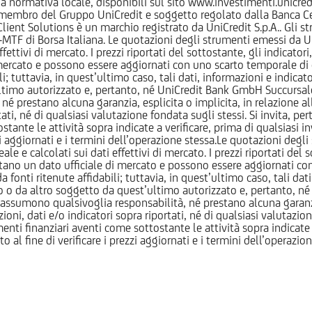
normativa locale, disponibili sul sito www.investimenti.unicredit.
membro del Gruppo UniCredit e soggetto regolato dalla Banca Cen
 Client Solutions è un marchio registrato da UniCredit S.p.A.. Gli 
F di Borsa Italiana. Le quotazioni degli strumenti emessi da Un
ttivi di mercato. I prezzi riportati del sottostante, gli indicatori,
ercato e possono essere aggiornati con uno scarto temporale di oltr
i; tuttavia, in quest’ultimo caso, tali dati, informazioni e indica
imo autorizzato e, pertanto, né UniCredit Bank GmbH Succursale d
 prestano alcuna garanzia, esplicita o implicita, in relazione all
tati, né di qualsiasi valutazione fondata sugli stessi. Si invita, pe
ante le attività sopra indicate a verificare, prima di qualsiasi inv
ezzi aggiornati e i termini dell’operazione stessa.Le quotazioni deg
 calcolati sui dati effettivi di mercato. I prezzi riportati del sot
tano un dato ufficiale di mercato e possono essere aggiornati con 
 fonti ritenute affidabili; tuttavia, in quest’ultimo caso, tali dati
o da altro soggetto da quest’ultimo autorizzato e, pertanto, né
assumono qualsivoglia responsabilità, né prestano alcuna garanzia,
oni, dati e/o indicatori sopra riportati, né di qualsiasi valutazione
nti finanziari aventi come sottostante le attività sopra indicate a
to al fine di verificare i prezzi aggiornati e i termini dell’operazio