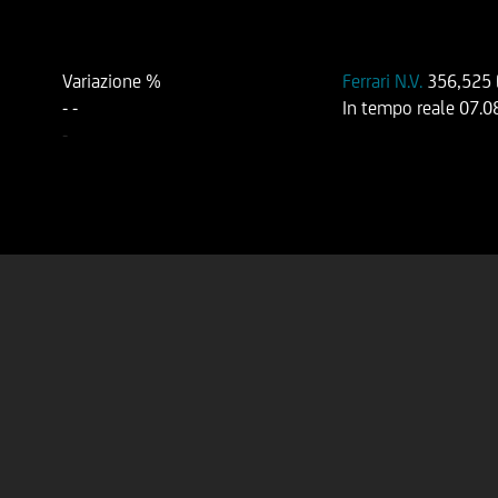
Variazione %
Ferrari N.V.
356,525
-
-
In tempo reale
07.0
-