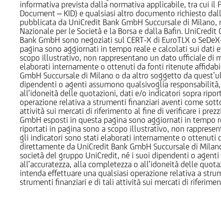
informativa prevista dalla normativa applicabile, tra cui i
Document – KID) e qualsiasi altro documento richiesto dalla 
pubblicata da UniCredit Bank GmbH Succursale di Milano, 
Nazionale per le Società e la Borsa e dalla Bafin. UniCredit
Bank GmbH sono negoziati sul CERT-X di EuroTLX o SeDeX-MT
pagina sono aggiornati in tempo reale e calcolati sui dati effe
scopo illustrativo, non rappresentano un dato ufficiale di m
elaborati internamente o ottenuti da fonti ritenute affidabil
GmbH Succursale di Milano o da altro soggetto da quest’ult
dipendenti o agenti assumono qualsivoglia responsabilità, né
all’idoneità delle quotazioni, dati e/o indicatori sopra ripor
operazione relativa a strumenti finanziari aventi come sottost
attività sui mercati di riferimento al fine di verificare i pr
GmbH esposti in questa pagina sono aggiornati in tempo reale e
riportati in pagina sono a scopo illustrativo, non rappresen
gli indicatori sono stati elaborati internamente o ottenuti da
direttamente da UniCredit Bank GmbH Succursale di Milano 
società del gruppo UniCredit, né i suoi dipendenti o agenti 
all’accuratezza, alla completezza o all’idoneità delle quotazi
intenda effettuare una qualsiasi operazione relativa a strume
strumenti finanziari e di tali attività sui mercati di riferimen