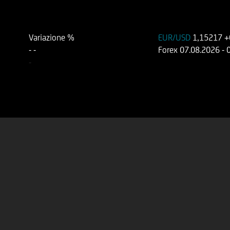
Variazione %
EUR/USD
1,15217
+
-
-
Forex
07.08.2026
- 
-