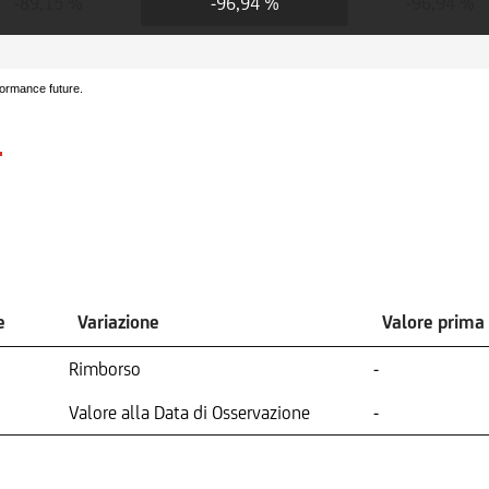
-89,15 %
-96,94 %
-96,94 %
formance future.
e
Variazione
Valore prima
Rimborso
-
Valore alla Data di Osservazione
-