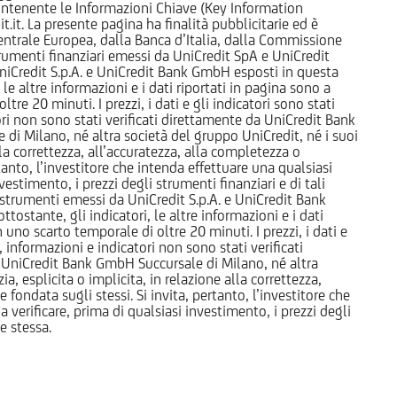
 contenente le Informazioni Chiave (Key Information
it. La presente pagina ha finalità pubblicitarie ed è
trale Europea, dalla Banca d’Italia, dalla Commissione
strumenti finanziari emessi da UniCredit SpA e UniCredit
iCredit S.p.A. e UniCredit Bank GmbH esposti in questa
 le altre informazioni e i dati riportati in pagina sono a
e 20 minuti. I prezzi, i dati e gli indicatori sono stati
tori non sono stati verificati direttamente da UniCredit Bank
i Milano, né altra società del gruppo UniCredit, né i suoi
a correttezza, all’accuratezza, alla completezza o
rtanto, l’investitore che intenda effettuare una qualsiasi
estimento, i prezzi degli strumenti finanziari e di tali
li strumenti emessi da UniCredit S.p.A. e UniCredit Bank
tostante, gli indicatori, le altre informazioni e i dati
uno scarto temporale di oltre 20 minuti. I prezzi, i dati e
, informazioni e indicatori non sono stati verificati
 UniCredit Bank GmbH Succursale di Milano, né altra
 esplicita o implicita, in relazione alla correttezza,
 fondata sugli stessi. Si invita, pertanto, l’investitore che
 verificare, prima di qualsiasi investimento, i prezzi degli
ne stessa.