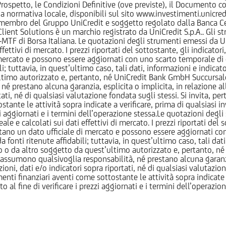
l Prospetto, le Condizioni Definitive (ove previste), il Documento
normativa locale, disponibili sul sito www.investimenti.unicredit.
membro del Gruppo UniCredit e soggetto regolato dalla Banca Cen
 Client Solutions è un marchio registrato da UniCredit S.p.A.. Gli 
F di Borsa Italiana. Le quotazioni degli strumenti emessi da Un
ttivi di mercato. I prezzi riportati del sottostante, gli indicatori,
ercato e possono essere aggiornati con uno scarto temporale di oltr
i; tuttavia, in quest’ultimo caso, tali dati, informazioni e indica
imo autorizzato e, pertanto, né UniCredit Bank GmbH Succursale d
 prestano alcuna garanzia, esplicita o implicita, in relazione all
tati, né di qualsiasi valutazione fondata sugli stessi. Si invita, pe
ante le attività sopra indicate a verificare, prima di qualsiasi inv
ezzi aggiornati e i termini dell’operazione stessa.Le quotazioni deg
 calcolati sui dati effettivi di mercato. I prezzi riportati del sot
tano un dato ufficiale di mercato e possono essere aggiornati con 
 fonti ritenute affidabili; tuttavia, in quest’ultimo caso, tali dati
o da altro soggetto da quest’ultimo autorizzato e, pertanto, né
assumono qualsivoglia responsabilità, né prestano alcuna garanzia,
oni, dati e/o indicatori sopra riportati, né di qualsiasi valutazione
nti finanziari aventi come sottostante le attività sopra indicate a
to al fine di verificare i prezzi aggiornati e i termini dell’operazio