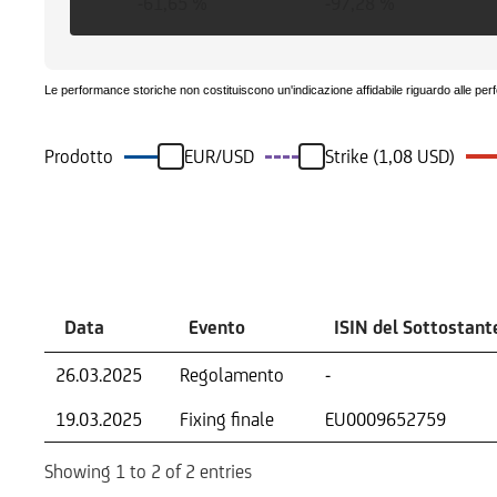
-61,65 %
-97,28 %
Le performance storiche non costituiscono un'indicazione affidabile riguardo alle per
Prodotto
EUR/USD
Strike (1,08 USD)
Eventi
Data
Evento
ISIN del Sottostant
26.03.2025
Regolamento
-
19.03.2025
Fixing finale
EU0009652759
Showing 1 to 2 of 2 entries