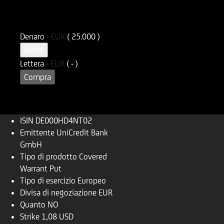
ISIN
Codice di Negoziazione
DE000HD4NT02
UD4NT0
Denaro
-
EUR
( 25.000 )
Vendi
Lettera
-
EUR
( - )
Compra
ISIN
DE000HD4NT02
Emittente
UniCredit Bank
GmbH
Tipo di prodotto
Covered
Warrant Put
Tipo di esercizio
Europeo
Divisa di negoziazione
EUR
Quanto
NO
Strike
1,08 USD