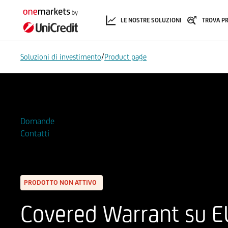
LE NOSTRE SOLUZIONI
TROVA P
/
Soluzioni di investimento
Product page
Aggiungi alla Watchlist
Domande
Contatti
PRODOTTO NON ATTIVO
Covered Warrant su E