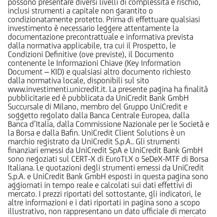
possono presentare diversi livelli di complessità e rischio,
inclusi strumenti a capitale non garantito o
condizionatamente protetto. Prima di effettuare qualsiasi
investimento è necessario leggere attentamente la
documentazione precontrattuale e informativa prevista
dalla normativa applicabile, tra cui il Prospetto, le
Condizioni Definitive (ove previste), il Documento
contenente le Informazioni Chiave (Key Information
Document – KID) e qualsiasi altro documento richiesto
dalla normativa locale, disponibili sul sito
www.investimenti.unicredit.it. La presente pagina ha finalità
pubblicitarie ed è pubblicata da UniCredit Bank GmbH
Succursale di Milano, membro del Gruppo UniCredit e
soggetto regolato dalla Banca Centrale Europea, dalla
Banca d’Italia, dalla Commissione Nazionale per le Società e
la Borsa e dalla Bafin. UniCredit Client Solutions è un
marchio registrato da UniCredit S.p.A.. Gli strumenti
finanziari emessi da UniCredit SpA e UniCredit Bank GmbH
sono negoziati sul CERT-X di EuroTLX o SeDeX-MTF di Borsa
Italiana. Le quotazioni degli strumenti emessi da UniCredit
S.p.A. e UniCredit Bank GmbH esposti in questa pagina sono
aggiornati in tempo reale e calcolati sui dati effettivi di
mercato. I prezzi riportati del sottostante, gli indicatori, le
altre informazioni e i dati riportati in pagina sono a scopo
illustrativo, non rappresentano un dato ufficiale di mercato