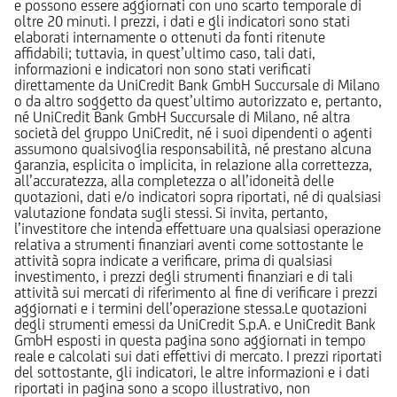
e possono essere aggiornati con uno scarto temporale di
oltre 20 minuti. I prezzi, i dati e gli indicatori sono stati
elaborati internamente o ottenuti da fonti ritenute
affidabili; tuttavia, in quest’ultimo caso, tali dati,
informazioni e indicatori non sono stati verificati
direttamente da UniCredit Bank GmbH Succursale di Milano
o da altro soggetto da quest’ultimo autorizzato e, pertanto,
né UniCredit Bank GmbH Succursale di Milano, né altra
società del gruppo UniCredit, né i suoi dipendenti o agenti
assumono qualsivoglia responsabilità, né prestano alcuna
garanzia, esplicita o implicita, in relazione alla correttezza,
all’accuratezza, alla completezza o all’idoneità delle
quotazioni, dati e/o indicatori sopra riportati, né di qualsiasi
valutazione fondata sugli stessi. Si invita, pertanto,
l’investitore che intenda effettuare una qualsiasi operazione
relativa a strumenti finanziari aventi come sottostante le
attività sopra indicate a verificare, prima di qualsiasi
investimento, i prezzi degli strumenti finanziari e di tali
attività sui mercati di riferimento al fine di verificare i prezzi
aggiornati e i termini dell’operazione stessa.Le quotazioni
degli strumenti emessi da UniCredit S.p.A. e UniCredit Bank
GmbH esposti in questa pagina sono aggiornati in tempo
reale e calcolati sui dati effettivi di mercato. I prezzi riportati
del sottostante, gli indicatori, le altre informazioni e i dati
riportati in pagina sono a scopo illustrativo, non