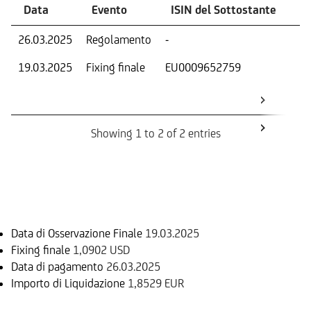
Data
Evento
ISIN del Sottostante
V
26.03.2025
Regolamento
-
Ri
19.03.2025
Fixing finale
EU0009652759
Val
Dat
Os
Showing 1 to 2 of 2 entries
Informazioni sul rimborso
Data di Osservazione Finale
19.03.2025
Fixing finale
1,0902 USD
Data di pagamento
26.03.2025
Importo di Liquidazione
1,8529 EUR
Sottostante