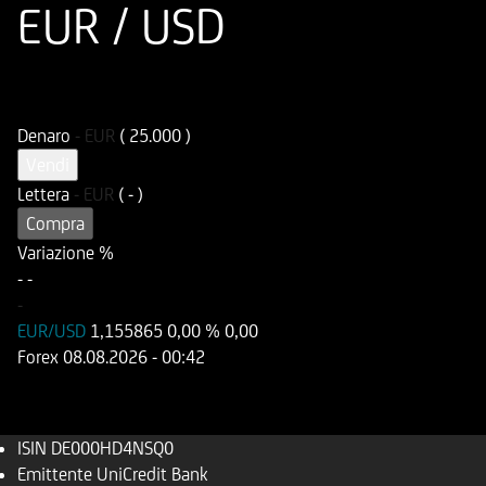
EUR / USD
ISIN
Codice di Negoziazione
DE000HD4NSQ0
UD4NSQ
Denaro
-
EUR
( 25.000 )
Vendi
Lettera
-
EUR
( - )
Compra
Variazione %
-
-
-
EUR/USD
1,155865
0,00 %
0,00
Forex
08.08.2026
- 00:42
ISIN
DE000HD4NSQ0
Emittente
UniCredit Bank