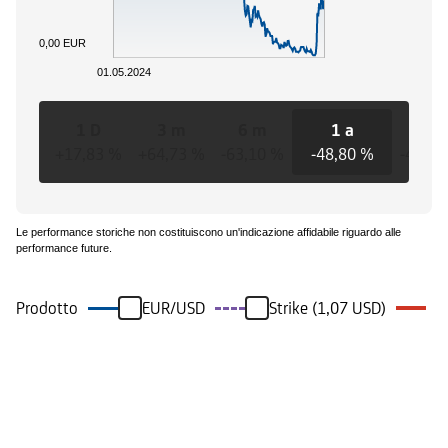
0,00 EUR
01.05.2024
1 D
3 m
6 m
1 a
3 a
+17,83 %
+64,73 %
-63,10 %
-48,80 %
-48,80
Le performance storiche non costituiscono un'indicazione affidabile riguardo alle
performance future.
Prodotto
EUR/USD
Strike (1,07 USD)
Eventi