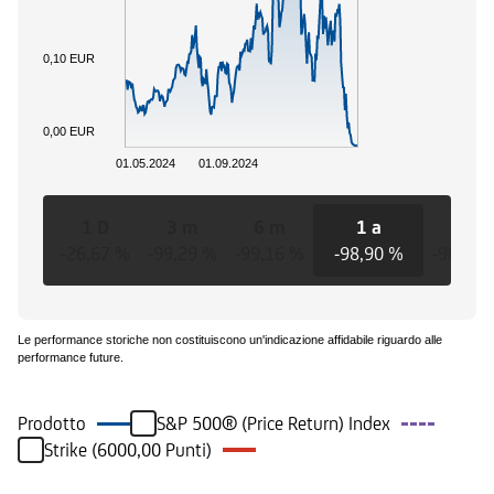
0,10 EUR
0,00 EUR
01.05.2024
01.09.2024
1 D
3 m
6 m
1 a
3 a
-26,67 %
-99,29 %
-99,16 %
-98,90 %
-98,90 
Le performance storiche non costituiscono un'indicazione affidabile riguardo alle
performance future.
Prodotto
S&P 500® (Price Return) Index
Strike (6000,00 Punti)