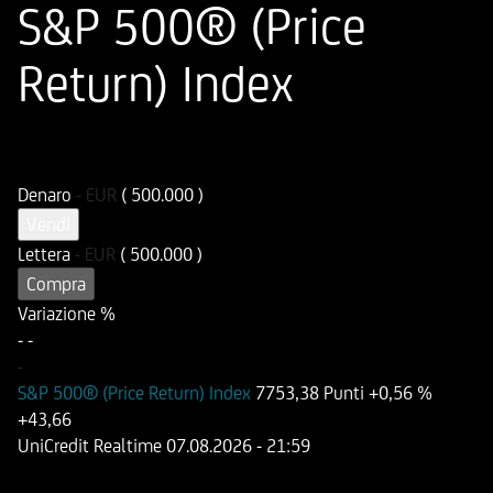
S&P 500® (Price
Return) Index
ISIN
Codice di Negoziazione
DE000HD499G0
UD499G
Denaro
-
EUR
( 500.000 )
Vendi
Lettera
-
EUR
( 500.000 )
Compra
Variazione %
-
-
-
S&P 500® (Price Return) Index
7753,38 Punti
+0,56 %
+43,66
UniCredit Realtime
07.08.2026
- 21:59