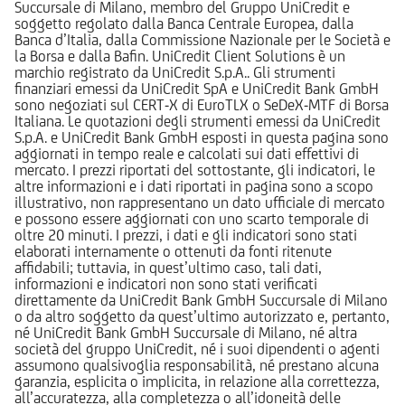
Succursale di Milano, membro del Gruppo UniCredit e
soggetto regolato dalla Banca Centrale Europea, dalla
Banca d’Italia, dalla Commissione Nazionale per le Società e
la Borsa e dalla Bafin. UniCredit Client Solutions è un
marchio registrato da UniCredit S.p.A.. Gli strumenti
finanziari emessi da UniCredit SpA e UniCredit Bank GmbH
sono negoziati sul CERT-X di EuroTLX o SeDeX-MTF di Borsa
Italiana. Le quotazioni degli strumenti emessi da UniCredit
S.p.A. e UniCredit Bank GmbH esposti in questa pagina sono
aggiornati in tempo reale e calcolati sui dati effettivi di
mercato. I prezzi riportati del sottostante, gli indicatori, le
altre informazioni e i dati riportati in pagina sono a scopo
illustrativo, non rappresentano un dato ufficiale di mercato
e possono essere aggiornati con uno scarto temporale di
oltre 20 minuti. I prezzi, i dati e gli indicatori sono stati
elaborati internamente o ottenuti da fonti ritenute
affidabili; tuttavia, in quest’ultimo caso, tali dati,
informazioni e indicatori non sono stati verificati
direttamente da UniCredit Bank GmbH Succursale di Milano
o da altro soggetto da quest’ultimo autorizzato e, pertanto,
né UniCredit Bank GmbH Succursale di Milano, né altra
società del gruppo UniCredit, né i suoi dipendenti o agenti
assumono qualsivoglia responsabilità, né prestano alcuna
garanzia, esplicita o implicita, in relazione alla correttezza,
all’accuratezza, alla completezza o all’idoneità delle