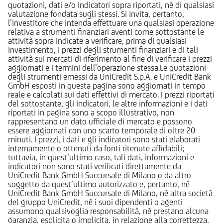
quotazioni, dati e/o indicatori sopra riportati, né di qualsiasi
valutazione fondata sugli stessi. Si invita, pertanto,
l’investitore che intenda effettuare una qualsiasi operazione
relativa a strumenti finanziari aventi come sottostante le
attività sopra indicate a verificare, prima di qualsiasi
investimento, i prezzi degli strumenti finanziari e di tali
attività sui mercati di riferimento al fine di verificare i prezzi
aggiornati e i termini dell’operazione stessa.Le quotazioni
degli strumenti emessi da UniCredit S.p.A. e UniCredit Bank
GmbH esposti in questa pagina sono aggiornati in tempo
reale e calcolati sui dati effettivi di mercato. I prezzi riportati
del sottostante, gli indicatori, le altre informazioni e i dati
riportati in pagina sono a scopo illustrativo, non
rappresentano un dato ufficiale di mercato e possono
essere aggiornati con uno scarto temporale di oltre 20
minuti. I prezzi, i dati e gli indicatori sono stati elaborati
internamente o ottenuti da fonti ritenute affidabili;
tuttavia, in quest’ultimo caso, tali dati, informazioni e
indicatori non sono stati verificati direttamente da
UniCredit Bank GmbH Succursale di Milano o da altro
soggetto da quest’ultimo autorizzato e, pertanto, né
UniCredit Bank GmbH Succursale di Milano, né altra società
del gruppo UniCredit, né i suoi dipendenti o agenti
assumono qualsivoglia responsabilità, né prestano alcuna
garanzia, esplicita o implicita, in relazione alla correttezza,