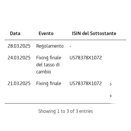
Eventi
Data
Evento
ISIN del Sottostante
V
28.03.2025
Regolamento
-
Ri
24.03.2025
Fixing finale
US78378X1072
Tas
del tasso di
ca
cambio
21.03.2025
Fixing finale
US78378X1072
Val
Dat
Os
Showing 1 to 3 of 3 entries