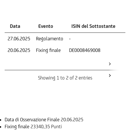
Eventi
Data
Evento
ISIN del Sottostante
V
27.06.2025
Regolamento
-
Ri
20.06.2025
Fixing finale
DE0008469008
Val
Dat
Os
Showing 1 to 2 of 2 entries
Informazioni sul rimborso
Data di Osservazione Finale
20.06.2025
Fixing finale
23340,35 Punti