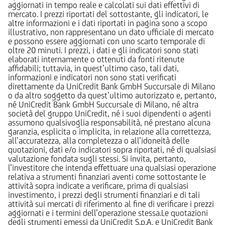
aggiornati in tempo reale e calcolati sui dati effettivi di
mercato. I prezzi riportati del sottostante, gli indicatori, le
altre informazioni e i dati riportati in pagina sono a scopo
illustrativo, non rappresentano un dato ufficiale di mercato
e possono essere aggiornati con uno scarto temporale di
oltre 20 minuti. I prezzi, i dati e gli indicatori sono stati
elaborati internamente o ottenuti da fonti ritenute
affidabili; tuttavia, in quest’ultimo caso, tali dati,
informazioni e indicatori non sono stati verificati
direttamente da UniCredit Bank GmbH Succursale di Milano
o da altro soggetto da quest’ultimo autorizzato e, pertanto,
né UniCredit Bank GmbH Succursale di Milano, né altra
società del gruppo UniCredit, né i suoi dipendenti o agenti
assumono qualsivoglia responsabilità, né prestano alcuna
garanzia, esplicita o implicita, in relazione alla correttezza,
all’accuratezza, alla completezza o all’idoneità delle
quotazioni, dati e/o indicatori sopra riportati, né di qualsiasi
valutazione fondata sugli stessi. Si invita, pertanto,
l’investitore che intenda effettuare una qualsiasi operazione
relativa a strumenti finanziari aventi come sottostante le
attività sopra indicate a verificare, prima di qualsiasi
investimento, i prezzi degli strumenti finanziari e di tali
attività sui mercati di riferimento al fine di verificare i prezzi
aggiornati e i termini dell’operazione stessa.Le quotazioni
degli strumenti emessi da UniCredit S.p.A. e UniCredit Bank