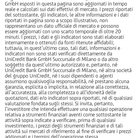
GmbH esposti in questa pagina sono aggiornati in tempo
reale e calcolati sui dati effettivi di mercato. I prezzi riportati
del sottostante, gli indicatori, le altre informazioni e i dati
riportati in pagina sono a scopo illustrativo, non
rappresentano un dato ufficiale di mercato e possono
essere aggiornati con uno scarto temporale di oltre 20
minuti. I prezzi, i dati e gli indicatori sono stati elaborati
internamente o ottenuti da fonti ritenute affidabili;
tuttavia, in quest’ultimo caso, tali dati, informazioni e
indicatori non sono stati verificati direttamente da
UniCredit Bank GmbH Succursale di Milano o da altro
soggetto da quest’ultimo autorizzato e, pertanto, né
UniCredit Bank GmbH Succursale di Milano, né altra società
del gruppo UniCredit, né i suoi dipendenti o agenti
assumono qualsivoglia responsabilità, né prestano alcuna
garanzia, esplicita o implicita, in relazione alla correttezza,
all’accuratezza, alla completezza o all’idoneità delle
quotazioni, dati e/o indicatori sopra riportati, né di qualsiasi
valutazione fondata sugli stessi. Si invita, pertanto,
l’investitore che intenda effettuare una qualsiasi operazione
relativa a strumenti finanziari aventi come sottostante le
attività sopra indicate a verificare, prima di qualsiasi
investimento, i prezzi degli strumenti finanziari e di tali
attività sui mercati di riferimento al fine di verificare i prezzi
aggiornati e i termini dell’operazione stessa.