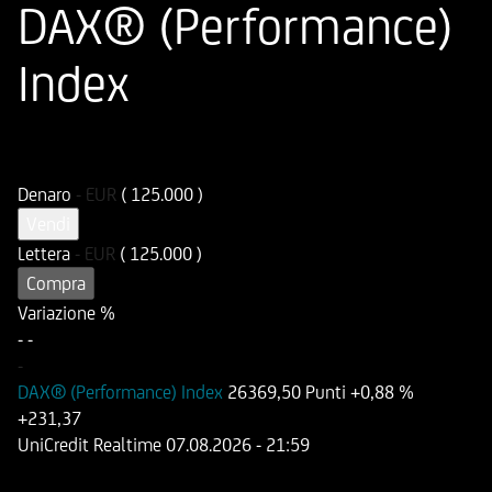
DAX® (Performance)
Index
ISIN
Codice di Negoziazione
DE000HD498Z2
UD498Z
Denaro
-
EUR
( 125.000 )
Vendi
Lettera
-
EUR
( 125.000 )
Compra
Variazione %
-
-
-
DAX® (Performance) Index
26369,50 Punti
+0,88 %
+231,37
UniCredit Realtime
07.08.2026
- 21:59