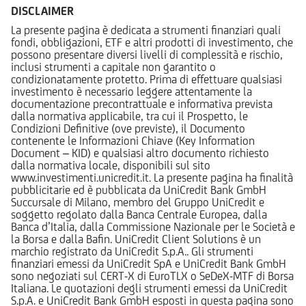
DISCLAIMER
La presente pagina è dedicata a strumenti finanziari quali
fondi, obbligazioni, ETF e altri prodotti di investimento, che
possono presentare diversi livelli di complessità e rischio,
inclusi strumenti a capitale non garantito o
condizionatamente protetto. Prima di effettuare qualsiasi
investimento è necessario leggere attentamente la
documentazione precontrattuale e informativa prevista
dalla normativa applicabile, tra cui il Prospetto, le
Condizioni Definitive (ove previste), il Documento
contenente le Informazioni Chiave (Key Information
Document – KID) e qualsiasi altro documento richiesto
dalla normativa locale, disponibili sul sito
www.investimenti.unicredit.it. La presente pagina ha finalità
pubblicitarie ed è pubblicata da UniCredit Bank GmbH
Succursale di Milano, membro del Gruppo UniCredit e
soggetto regolato dalla Banca Centrale Europea, dalla
Banca d’Italia, dalla Commissione Nazionale per le Società e
la Borsa e dalla Bafin. UniCredit Client Solutions è un
marchio registrato da UniCredit S.p.A.. Gli strumenti
finanziari emessi da UniCredit SpA e UniCredit Bank GmbH
sono negoziati sul CERT-X di EuroTLX o SeDeX-MTF di Borsa
Italiana. Le quotazioni degli strumenti emessi da UniCredit
S.p.A. e UniCredit Bank GmbH esposti in questa pagina sono