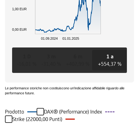
1,00 EUR
0,00 EUR
01.09.2024
01.01.2025
1 D
3 m
6 m
1 a
-16,01 %
-31,40 %
+402,99 %
+554,37 %
+24
Le performance storiche non costituiscono un'indicazione affidabile riguardo alle
performance future.
Prodotto
DAX® (Performance) Index
Strike (22000,00 Punti)