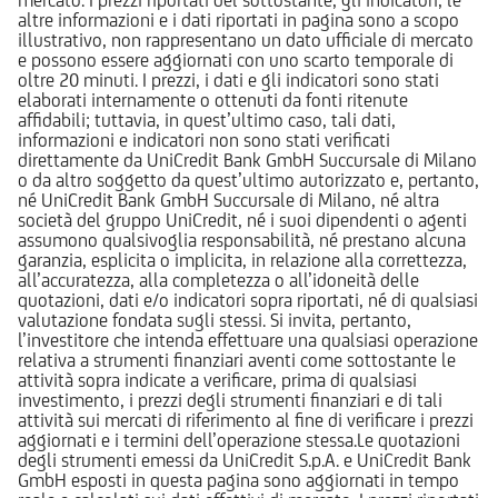
altre informazioni e i dati riportati in pagina sono a scopo
illustrativo, non rappresentano un dato ufficiale di mercato
e possono essere aggiornati con uno scarto temporale di
oltre 20 minuti. I prezzi, i dati e gli indicatori sono stati
elaborati internamente o ottenuti da fonti ritenute
affidabili; tuttavia, in quest’ultimo caso, tali dati,
informazioni e indicatori non sono stati verificati
direttamente da UniCredit Bank GmbH Succursale di Milano
o da altro soggetto da quest’ultimo autorizzato e, pertanto,
né UniCredit Bank GmbH Succursale di Milano, né altra
società del gruppo UniCredit, né i suoi dipendenti o agenti
assumono qualsivoglia responsabilità, né prestano alcuna
garanzia, esplicita o implicita, in relazione alla correttezza,
all’accuratezza, alla completezza o all’idoneità delle
quotazioni, dati e/o indicatori sopra riportati, né di qualsiasi
valutazione fondata sugli stessi. Si invita, pertanto,
l’investitore che intenda effettuare una qualsiasi operazione
relativa a strumenti finanziari aventi come sottostante le
attività sopra indicate a verificare, prima di qualsiasi
investimento, i prezzi degli strumenti finanziari e di tali
attività sui mercati di riferimento al fine di verificare i prezzi
aggiornati e i termini dell’operazione stessa.Le quotazioni
degli strumenti emessi da UniCredit S.p.A. e UniCredit Bank
GmbH esposti in questa pagina sono aggiornati in tempo