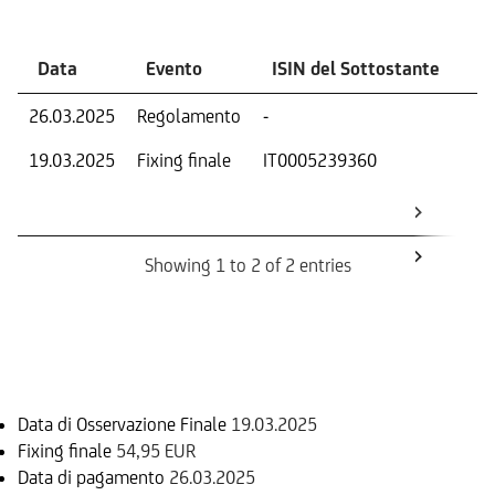
Data
Evento
ISIN del Sottostante
V
26.03.2025
Regolamento
-
Ri
19.03.2025
Fixing finale
IT0005239360
Val
Dat
Os
Showing 1 to 2 of 2 entries
Informazioni sul rimborso
Data di Osservazione Finale
19.03.2025
Fixing finale
54,95 EUR
Data di pagamento
26.03.2025