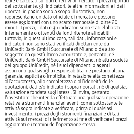
reale e calcolati sui dati effettivi di mercato. I prezzi riportati
del sottostante, gli indicatori, le altre informazioni e i dati
riportati in pagina sono a scopo illustrativo, non
rappresentano un dato ufficiale di mercato e possono
essere aggiornati con uno scarto temporale di oltre 20
minuti. I prezzi, i dati e gli indicatori sono stati elaborati
internamente o ottenuti da fonti ritenute affidabili;
tuttavia, in quest’ultimo caso, tali dati, informazioni e
indicatori non sono stati verificati direttamente da
UniCredit Bank GmbH Succursale di Milano o da altro
soggetto da quest’ultimo autorizzato e, pertanto, né
UniCredit Bank GmbH Succursale di Milano, né altra società
del gruppo UniCredit, né i suoi dipendenti o agenti
assumono qualsivoglia responsabilità, né prestano alcuna
garanzia, esplicita o implicita, in relazione alla correttezza,
all’accuratezza, alla completezza o all’idoneità delle
quotazioni, dati e/o indicatori sopra riportati, né di qualsiasi
valutazione fondata sugli stessi. Si invita, pertanto,
l’investitore che intenda effettuare una qualsiasi operazione
relativa a strumenti finanziari aventi come sottostante le
attività sopra indicate a verificare, prima di qualsiasi
investimento, i prezzi degli strumenti finanziari e di tali
attività sui mercati di riferimento al fine di verificare i prezzi
aggiornati e i termini dell’operazione stessa.