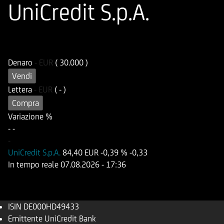
UniCredit S.p.A.
ISIN
Codice di Negoziazione
DE000HD49433
UD4943
Denaro
-
EUR
( 30.000 )
Vendi
Lettera
-
EUR
( - )
Compra
Variazione %
-
-
-
UniCredit S.p.A.
84,40 EUR
-0,39 %
-0,33
In tempo reale
07.08.2026
- 17:36
ISIN
DE000HD49433
Emittente
UniCredit Bank