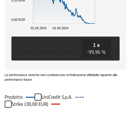
0,10 EUR
0,00 EUR
01.05.2024
01.09.2024
1 D
3 m
6 m
1 a
3 a
+0,00 %
-99,74 %
-99,91 %
-99,96 %
-99,96 
Le performance storiche non costituiscono un'indicazione affidabile riguardo alle
performance future.
Prodotto
UniCredit S.p.A.
Strike (30,00 EUR)
Eventi