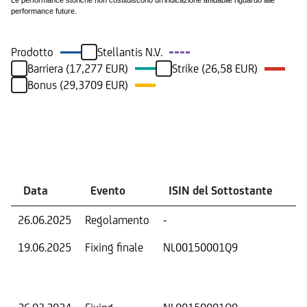
Le performance storiche non costituiscono un'indicazione affidabile riguardo alle
performance future.
Prodotto
Stellantis N.V.
Barriera (17,277 EUR)
Strike (26,58 EUR)
Bonus (29,3709 EUR)
Eventi
Data
Evento
ISIN del Sottostante
V
26.06.2025
Regolamento
-
Ri
19.06.2025
Fixing finale
NL00150001Q9
Val
Dat
Os