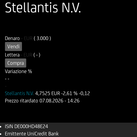
Stellantis N.V.
ISIN
Codice di Negoziazione
DE000HD48E24
UD48E2
Denaro
-
EUR
( 3.000 )
Vendi
Lettera
-
EUR
( - )
Compra
Variazione %
-
-
-
Stellantis N.V.
4,7525 EUR
-2,61 %
-0,12
Prezzo ritardato
07.08.2026
- 14:26
ISIN
DE000HD48E24
Emittente
UniCredit Bank