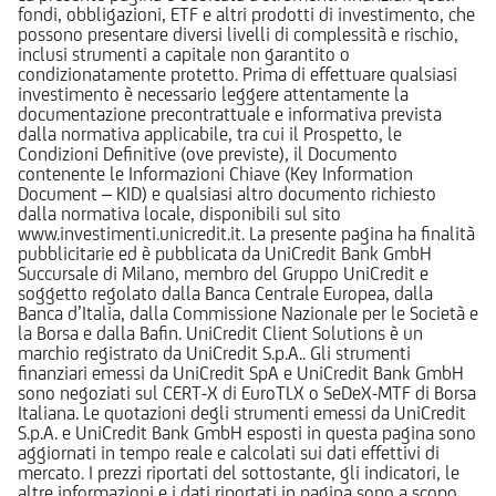
fondi, obbligazioni, ETF e altri prodotti di investimento, che
possono presentare diversi livelli di complessità e rischio,
inclusi strumenti a capitale non garantito o
condizionatamente protetto. Prima di effettuare qualsiasi
investimento è necessario leggere attentamente la
documentazione precontrattuale e informativa prevista
dalla normativa applicabile, tra cui il Prospetto, le
Condizioni Definitive (ove previste), il Documento
contenente le Informazioni Chiave (Key Information
Document – KID) e qualsiasi altro documento richiesto
dalla normativa locale, disponibili sul sito
www.investimenti.unicredit.it. La presente pagina ha finalità
pubblicitarie ed è pubblicata da UniCredit Bank GmbH
Succursale di Milano, membro del Gruppo UniCredit e
soggetto regolato dalla Banca Centrale Europea, dalla
Banca d’Italia, dalla Commissione Nazionale per le Società e
la Borsa e dalla Bafin. UniCredit Client Solutions è un
marchio registrato da UniCredit S.p.A.. Gli strumenti
finanziari emessi da UniCredit SpA e UniCredit Bank GmbH
sono negoziati sul CERT-X di EuroTLX o SeDeX-MTF di Borsa
Italiana. Le quotazioni degli strumenti emessi da UniCredit
S.p.A. e UniCredit Bank GmbH esposti in questa pagina sono
aggiornati in tempo reale e calcolati sui dati effettivi di
mercato. I prezzi riportati del sottostante, gli indicatori, le
altre informazioni e i dati riportati in pagina sono a scopo