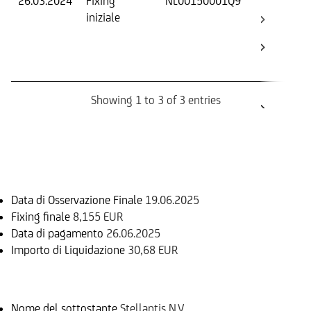
26.03.2024
Fixing
NL00150001Q9
Fix
iniziale
ini
Str
Bar
Bo
Showing 1 to 3 of 3 entries
Informazioni sul rimborso
Data di Osservazione Finale
19.06.2025
Fixing finale
8,155 EUR
Data di pagamento
26.06.2025
Importo di Liquidazione
30,68 EUR
Sottostante
Nome del sottostante
Stellantis N.V.