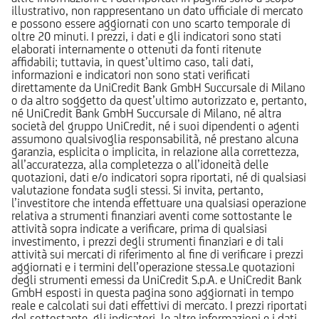
illustrativo, non rappresentano un dato ufficiale di mercato
e possono essere aggiornati con uno scarto temporale di
oltre 20 minuti. I prezzi, i dati e gli indicatori sono stati
elaborati internamente o ottenuti da fonti ritenute
affidabili; tuttavia, in quest’ultimo caso, tali dati,
informazioni e indicatori non sono stati verificati
direttamente da UniCredit Bank GmbH Succursale di Milano
o da altro soggetto da quest’ultimo autorizzato e, pertanto,
né UniCredit Bank GmbH Succursale di Milano, né altra
società del gruppo UniCredit, né i suoi dipendenti o agenti
assumono qualsivoglia responsabilità, né prestano alcuna
garanzia, esplicita o implicita, in relazione alla correttezza,
all’accuratezza, alla completezza o all’idoneità delle
quotazioni, dati e/o indicatori sopra riportati, né di qualsiasi
valutazione fondata sugli stessi. Si invita, pertanto,
l’investitore che intenda effettuare una qualsiasi operazione
relativa a strumenti finanziari aventi come sottostante le
attività sopra indicate a verificare, prima di qualsiasi
investimento, i prezzi degli strumenti finanziari e di tali
attività sui mercati di riferimento al fine di verificare i prezzi
aggiornati e i termini dell’operazione stessa.Le quotazioni
degli strumenti emessi da UniCredit S.p.A. e UniCredit Bank
GmbH esposti in questa pagina sono aggiornati in tempo
reale e calcolati sui dati effettivi di mercato. I prezzi riportati
del sottostante, gli indicatori, le altre informazioni e i dati