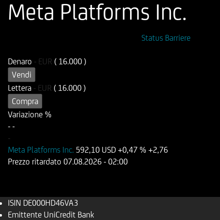
Meta Platforms Inc.
ISIN
Codice di Negoziazione
Status Barriere
DE000HD46VA3
UD46VA
Denaro
-
EUR
( 16.000 )
Vendi
Lettera
-
EUR
( 16.000 )
Compra
Variazione %
-
-
-
Meta Platforms Inc.
592,10 USD
+0,47 %
+2,76
Prezzo ritardato
07.08.2026
- 02:00
ISIN
DE000HD46VA3
Emittente
UniCredit Bank