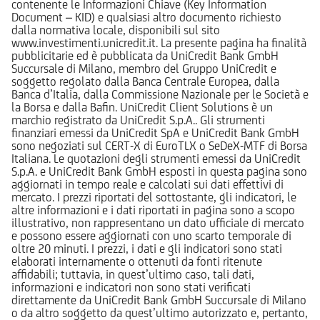
contenente le Informazioni Chiave (Key Information
Document – KID) e qualsiasi altro documento richiesto
dalla normativa locale, disponibili sul sito
www.investimenti.unicredit.it. La presente pagina ha finalità
pubblicitarie ed è pubblicata da UniCredit Bank GmbH
Succursale di Milano, membro del Gruppo UniCredit e
soggetto regolato dalla Banca Centrale Europea, dalla
Banca d’Italia, dalla Commissione Nazionale per le Società e
la Borsa e dalla Bafin. UniCredit Client Solutions è un
marchio registrato da UniCredit S.p.A.. Gli strumenti
finanziari emessi da UniCredit SpA e UniCredit Bank GmbH
sono negoziati sul CERT-X di EuroTLX o SeDeX-MTF di Borsa
Italiana. Le quotazioni degli strumenti emessi da UniCredit
S.p.A. e UniCredit Bank GmbH esposti in questa pagina sono
aggiornati in tempo reale e calcolati sui dati effettivi di
mercato. I prezzi riportati del sottostante, gli indicatori, le
altre informazioni e i dati riportati in pagina sono a scopo
illustrativo, non rappresentano un dato ufficiale di mercato
e possono essere aggiornati con uno scarto temporale di
oltre 20 minuti. I prezzi, i dati e gli indicatori sono stati
elaborati internamente o ottenuti da fonti ritenute
affidabili; tuttavia, in quest’ultimo caso, tali dati,
informazioni e indicatori non sono stati verificati
direttamente da UniCredit Bank GmbH Succursale di Milano
o da altro soggetto da quest’ultimo autorizzato e, pertanto,