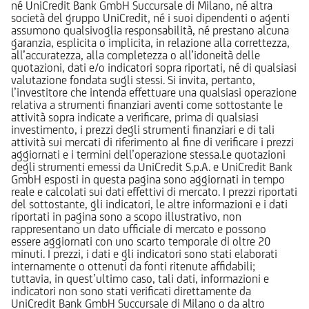
né UniCredit Bank GmbH Succursale di Milano, né altra
società del gruppo UniCredit, né i suoi dipendenti o agenti
assumono qualsivoglia responsabilità, né prestano alcuna
garanzia, esplicita o implicita, in relazione alla correttezza,
all’accuratezza, alla completezza o all’idoneità delle
quotazioni, dati e/o indicatori sopra riportati, né di qualsiasi
valutazione fondata sugli stessi. Si invita, pertanto,
l’investitore che intenda effettuare una qualsiasi operazione
relativa a strumenti finanziari aventi come sottostante le
attività sopra indicate a verificare, prima di qualsiasi
investimento, i prezzi degli strumenti finanziari e di tali
attività sui mercati di riferimento al fine di verificare i prezzi
aggiornati e i termini dell’operazione stessa.Le quotazioni
degli strumenti emessi da UniCredit S.p.A. e UniCredit Bank
GmbH esposti in questa pagina sono aggiornati in tempo
reale e calcolati sui dati effettivi di mercato. I prezzi riportati
del sottostante, gli indicatori, le altre informazioni e i dati
riportati in pagina sono a scopo illustrativo, non
rappresentano un dato ufficiale di mercato e possono
essere aggiornati con uno scarto temporale di oltre 20
minuti. I prezzi, i dati e gli indicatori sono stati elaborati
internamente o ottenuti da fonti ritenute affidabili;
tuttavia, in quest’ultimo caso, tali dati, informazioni e
indicatori non sono stati verificati direttamente da
UniCredit Bank GmbH Succursale di Milano o da altro