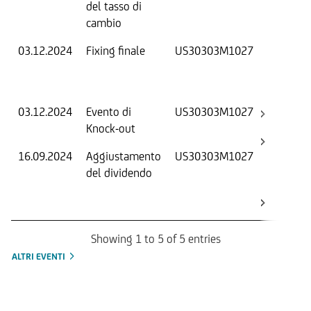
del tasso di
cambio
03.12.2024
Fixing finale
US30303M1027
V
D
O
03.12.2024
Evento di
US30303M1027
-
Knock-out
16.09.2024
Aggiustamento
US30303M1027
S
del dividendo
S
(
K
Showing 1 to 5 of 5 entries
ALTRI EVENTI