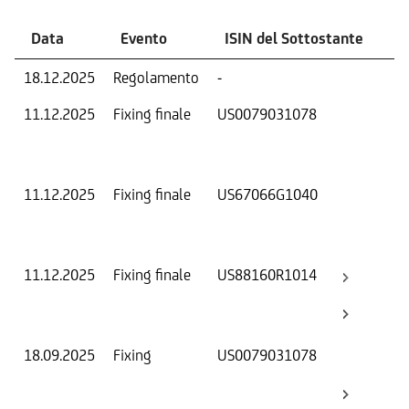
Data
Evento
ISIN del Sottostante
V
18.12.2025
Regolamento
-
Ri
11.12.2025
Fixing finale
US0079031078
Val
Dat
Os
11.12.2025
Fixing finale
US67066G1040
Val
Dat
Os
11.12.2025
Fixing finale
US88160R1014
Val
Dat
Os
18.09.2025
Fixing
US0079031078
Val
Dat
Os