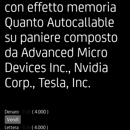
con effetto memoria
Quanto Autocallable
su paniere composto
da Advanced Micro
Devices Inc., Nvidia
Corp., Tesla, Inc.
ISIN
Codice di Negoziazione
DE000HD412Q2
UD412Q
Denaro
-
EUR
( 4.000 )
Vendi
Lettera
-
EUR
( 4.000 )