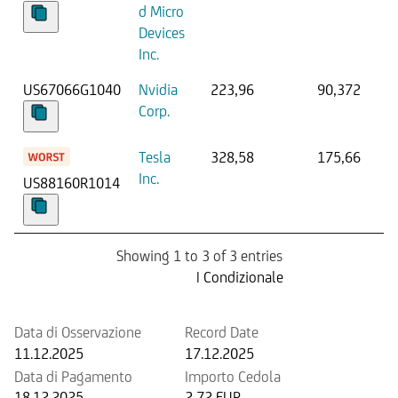
d Micro
Devices
Inc.
US67066G1040
Nvidia
223,96
90,372
Corp.
Tesla
328,58
175,66
Inc.
US88160R1014
Showing 1 to 3 of 3 entries
Prossima Cedola
| Condizionale
Data di Osservazione
Record Date
11.12.2025
17.12.2025
Data di Pagamento
Importo Cedola
18.12.2025
2,72 EUR