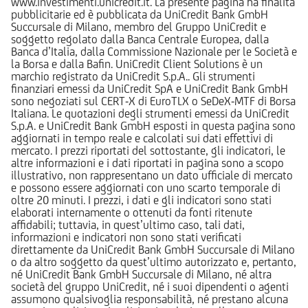
www.investimenti.unicredit.it. La presente pagina ha finalità
pubblicitarie ed è pubblicata da UniCredit Bank GmbH
Succursale di Milano, membro del Gruppo UniCredit e
soggetto regolato dalla Banca Centrale Europea, dalla
Banca d’Italia, dalla Commissione Nazionale per le Società e
la Borsa e dalla Bafin. UniCredit Client Solutions è un
marchio registrato da UniCredit S.p.A.. Gli strumenti
finanziari emessi da UniCredit SpA e UniCredit Bank GmbH
sono negoziati sul CERT-X di EuroTLX o SeDeX-MTF di Borsa
Italiana. Le quotazioni degli strumenti emessi da UniCredit
S.p.A. e UniCredit Bank GmbH esposti in questa pagina sono
aggiornati in tempo reale e calcolati sui dati effettivi di
mercato. I prezzi riportati del sottostante, gli indicatori, le
altre informazioni e i dati riportati in pagina sono a scopo
illustrativo, non rappresentano un dato ufficiale di mercato
e possono essere aggiornati con uno scarto temporale di
oltre 20 minuti. I prezzi, i dati e gli indicatori sono stati
elaborati internamente o ottenuti da fonti ritenute
affidabili; tuttavia, in quest’ultimo caso, tali dati,
informazioni e indicatori non sono stati verificati
direttamente da UniCredit Bank GmbH Succursale di Milano
o da altro soggetto da quest’ultimo autorizzato e, pertanto,
né UniCredit Bank GmbH Succursale di Milano, né altra
società del gruppo UniCredit, né i suoi dipendenti o agenti
assumono qualsivoglia responsabilità, né prestano alcuna