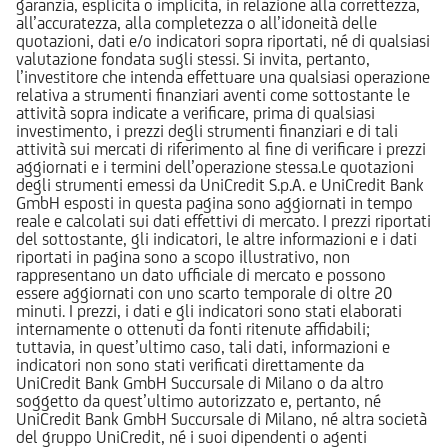
garanzia, esplicita o implicita, in relazione alla correttezza,
all’accuratezza, alla completezza o all’idoneità delle
quotazioni, dati e/o indicatori sopra riportati, né di qualsiasi
valutazione fondata sugli stessi. Si invita, pertanto,
l’investitore che intenda effettuare una qualsiasi operazione
relativa a strumenti finanziari aventi come sottostante le
attività sopra indicate a verificare, prima di qualsiasi
investimento, i prezzi degli strumenti finanziari e di tali
attività sui mercati di riferimento al fine di verificare i prezzi
aggiornati e i termini dell’operazione stessa.Le quotazioni
degli strumenti emessi da UniCredit S.p.A. e UniCredit Bank
GmbH esposti in questa pagina sono aggiornati in tempo
reale e calcolati sui dati effettivi di mercato. I prezzi riportati
del sottostante, gli indicatori, le altre informazioni e i dati
riportati in pagina sono a scopo illustrativo, non
rappresentano un dato ufficiale di mercato e possono
essere aggiornati con uno scarto temporale di oltre 20
minuti. I prezzi, i dati e gli indicatori sono stati elaborati
internamente o ottenuti da fonti ritenute affidabili;
tuttavia, in quest’ultimo caso, tali dati, informazioni e
indicatori non sono stati verificati direttamente da
UniCredit Bank GmbH Succursale di Milano o da altro
soggetto da quest’ultimo autorizzato e, pertanto, né
UniCredit Bank GmbH Succursale di Milano, né altra società
del gruppo UniCredit, né i suoi dipendenti o agenti