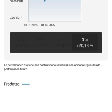
50,00 EUR
0,00 EUR
01.01.2025
01.05.2025
1 D
3 m
6 m
1 a
3 a
+0,01 %
+12,19 %
+29,48 %
+20,13 %
+16,9
Le performance storiche non costituiscono un'indicazione affidabile riguardo alle
performance future.
Prodotto
Eventi