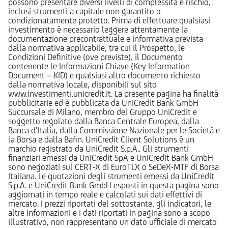
possono presentare diversi livelli di complessità e rischio,
inclusi strumenti a capitale non garantito o
condizionatamente protetto. Prima di effettuare qualsiasi
investimento è necessario leggere attentamente la
documentazione precontrattuale e informativa prevista
dalla normativa applicabile, tra cui il Prospetto, le
Condizioni Definitive (ove previste), il Documento
contenente le Informazioni Chiave (Key Information
Document – KID) e qualsiasi altro documento richiesto
dalla normativa locale, disponibili sul sito
www.investimenti.unicredit.it. La presente pagina ha finalità
pubblicitarie ed è pubblicata da UniCredit Bank GmbH
Succursale di Milano, membro del Gruppo UniCredit e
soggetto regolato dalla Banca Centrale Europea, dalla
Banca d’Italia, dalla Commissione Nazionale per le Società e
la Borsa e dalla Bafin. UniCredit Client Solutions è un
marchio registrato da UniCredit S.p.A.. Gli strumenti
finanziari emessi da UniCredit SpA e UniCredit Bank GmbH
sono negoziati sul CERT-X di EuroTLX o SeDeX-MTF di Borsa
Italiana. Le quotazioni degli strumenti emessi da UniCredit
S.p.A. e UniCredit Bank GmbH esposti in questa pagina sono
aggiornati in tempo reale e calcolati sui dati effettivi di
mercato. I prezzi riportati del sottostante, gli indicatori, le
altre informazioni e i dati riportati in pagina sono a scopo
illustrativo, non rappresentano un dato ufficiale di mercato