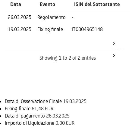
Data
Evento
ISIN del Sottostante
V
26.03.2025
Regolamento
-
Ri
19.03.2025
Fixing finale
IT0004965148
Val
Dat
Os
Showing 1 to 2 of 2 entries
Informazioni sul rimborso
Data di Osservazione Finale
19.03.2025
Fixing finale
61,48 EUR
Data di pagamento
26.03.2025
Importo di Liquidazione
0,00 EUR
Sottostante