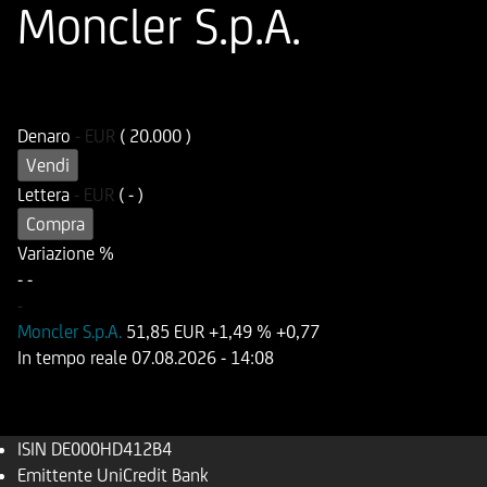
Moncler S.p.A.
ISIN
Codice di Negoziazione
DE000HD412B4
UD412B
Denaro
-
EUR
( 20.000 )
Vendi
Lettera
-
EUR
( - )
Compra
Variazione %
-
-
-
Moncler S.p.A.
51,85 EUR
+1,49 %
+0,77
In tempo reale
07.08.2026
- 14:08
ISIN
DE000HD412B4
Emittente
UniCredit Bank