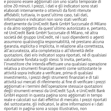
e possono essere aggiornati con uno scarto temporale di
oltre 20 minuti. I prezzi, i dati e gli indicatori sono stati
elaborati internamente o ottenuti da fonti ritenute
affidabili; tuttavia, in quest’ultimo caso, tali dati,
informazioni e indicatori non sono stati verificati
direttamente da UniCredit Bank GmbH Succursale di Milano
o da altro soggetto da quest’ultimo autorizzato e, pertanto,
né UniCredit Bank GmbH Succursale di Milano, né altra
società del gruppo UniCredit, né i suoi dipendenti o agenti
assumono qualsivoglia responsabilità, né prestano alcuna
garanzia, esplicita o implicita, in relazione alla correttezza,
all’accuratezza, alla completezza o all’idoneità delle
quotazioni, dati e/o indicatori sopra riportati, né di qualsiasi
valutazione fondata sugli stessi. Si invita, pertanto,
l’investitore che intenda effettuare una qualsiasi operazione
relativa a strumenti finanziari aventi come sottostante le
attività sopra indicate a verificare, prima di qualsiasi
investimento, i prezzi degli strumenti finanziari e di tali
attività sui mercati di riferimento al fine di verificare i prezzi
aggiornati e i termini dell’operazione stessa.Le quotazioni
degli strumenti emessi da UniCredit S.p.A. e UniCredit Bank
GmbH esposti in questa pagina sono aggiornati in tempo
reale e calcolati sui dati effettivi di mercato. I prezzi riportati
del sottostante, gli indicatori, le altre informazioni e i dati
riportati in pagina sono a scopo illustrativo, non