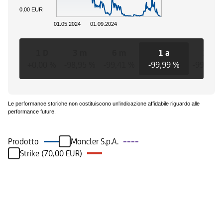
0,00 EUR
01.05.2024
01.09.2024
1 D
3 m
6 m
1 a
3 a
+0,00 %
-98,95 %
-99,41 %
-99,99 %
-99,99 
Le performance storiche non costituiscono un'indicazione affidabile riguardo alle
performance future.
Prodotto
Moncler S.p.A.
Strike (70,00 EUR)
Eventi