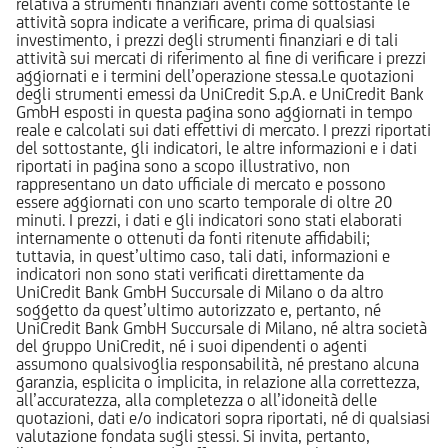
relativa a strumenti finanziari aventi come sottostante le
attività sopra indicate a verificare, prima di qualsiasi
investimento, i prezzi degli strumenti finanziari e di tali
attività sui mercati di riferimento al fine di verificare i prezzi
aggiornati e i termini dell’operazione stessa.Le quotazioni
degli strumenti emessi da UniCredit S.p.A. e UniCredit Bank
GmbH esposti in questa pagina sono aggiornati in tempo
reale e calcolati sui dati effettivi di mercato. I prezzi riportati
del sottostante, gli indicatori, le altre informazioni e i dati
riportati in pagina sono a scopo illustrativo, non
rappresentano un dato ufficiale di mercato e possono
essere aggiornati con uno scarto temporale di oltre 20
minuti. I prezzi, i dati e gli indicatori sono stati elaborati
internamente o ottenuti da fonti ritenute affidabili;
tuttavia, in quest’ultimo caso, tali dati, informazioni e
indicatori non sono stati verificati direttamente da
UniCredit Bank GmbH Succursale di Milano o da altro
soggetto da quest’ultimo autorizzato e, pertanto, né
UniCredit Bank GmbH Succursale di Milano, né altra società
del gruppo UniCredit, né i suoi dipendenti o agenti
assumono qualsivoglia responsabilità, né prestano alcuna
garanzia, esplicita o implicita, in relazione alla correttezza,
all’accuratezza, alla completezza o all’idoneità delle
quotazioni, dati e/o indicatori sopra riportati, né di qualsiasi
valutazione fondata sugli stessi. Si invita, pertanto,