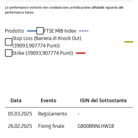
Le performance storiche non costituiscono un'indicazione affidabile riguardo alle
performance future.
Prodotto
FTSE MIB Index
Stop Loss (Barriera di Knock Out)
(39093,907774 Punti)
Strike (39093,907774 Punti)
Eventi
Data
Evento
ISIN del Sottostante
05.03.2025
Regolamento
-
26.02.2025
Fixing finale
GB00BNNLHW18
V
D