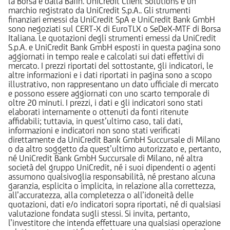
la Borsa e dalla Bafin. UniCredit Client Solutions è un
marchio registrato da UniCredit S.p.A.. Gli strumenti
finanziari emessi da UniCredit SpA e UniCredit Bank GmbH
sono negoziati sul CERT-X di EuroTLX o SeDeX-MTF di Borsa
Italiana. Le quotazioni degli strumenti emessi da UniCredit
S.p.A. e UniCredit Bank GmbH esposti in questa pagina sono
aggiornati in tempo reale e calcolati sui dati effettivi di
mercato. I prezzi riportati del sottostante, gli indicatori, le
altre informazioni e i dati riportati in pagina sono a scopo
illustrativo, non rappresentano un dato ufficiale di mercato
e possono essere aggiornati con uno scarto temporale di
oltre 20 minuti. I prezzi, i dati e gli indicatori sono stati
elaborati internamente o ottenuti da fonti ritenute
affidabili; tuttavia, in quest’ultimo caso, tali dati,
informazioni e indicatori non sono stati verificati
direttamente da UniCredit Bank GmbH Succursale di Milano
o da altro soggetto da quest’ultimo autorizzato e, pertanto,
né UniCredit Bank GmbH Succursale di Milano, né altra
società del gruppo UniCredit, né i suoi dipendenti o agenti
assumono qualsivoglia responsabilità, né prestano alcuna
garanzia, esplicita o implicita, in relazione alla correttezza,
all’accuratezza, alla completezza o all’idoneità delle
quotazioni, dati e/o indicatori sopra riportati, né di qualsiasi
valutazione fondata sugli stessi. Si invita, pertanto,
l’investitore che intenda effettuare una qualsiasi operazione