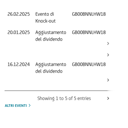
O
26.02.2025
Evento di
GB00BNNLHW18
-
Knock-out
20.01.2025
Aggiustamento
GB00BNNLHW18
S
del dividendo
S
(
K
16.12.2024
Aggiustamento
GB00BNNLHW18
S
del dividendo
S
(
K
Showing 1 to 5 of 5 entries
ALTRI EVENTI