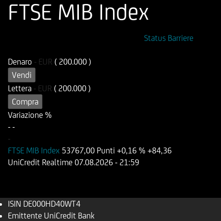
FTSE MIB Index
ISIN
Codice di Negoziazione
Status Barriere
DE000HD40WT4
UD40WT
Denaro
-
EUR
( 200.000 )
Vendi
Lettera
-
EUR
( 200.000 )
Compra
Variazione %
-
-
-
FTSE MIB Index
53767,00 Punti
+0,16 %
+84,36
UniCredit Realtime
07.08.2026
- 21:59
ISIN
DE000HD40WT4
Emittente
UniCredit Bank