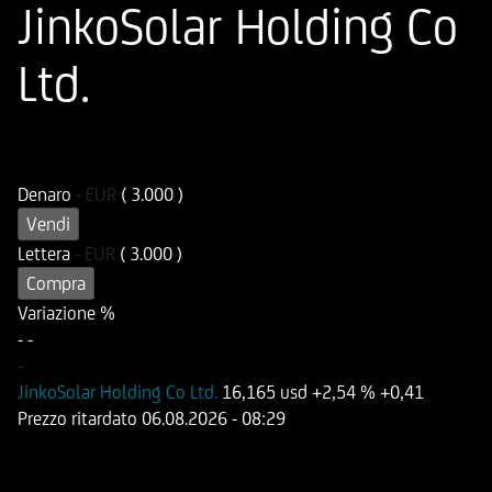
JinkoSolar Holding Co
Ltd.
ISIN
Codice di Negoziazione
DE000HD39FM6
UD39FM
Denaro
-
EUR
( 3.000 )
Vendi
Lettera
-
EUR
( 3.000 )
Compra
Variazione %
-
-
-
JinkoSolar Holding Co Ltd.
16,165 usd
+2,54 %
+0,41
Prezzo ritardato
06.08.2026
- 08:29