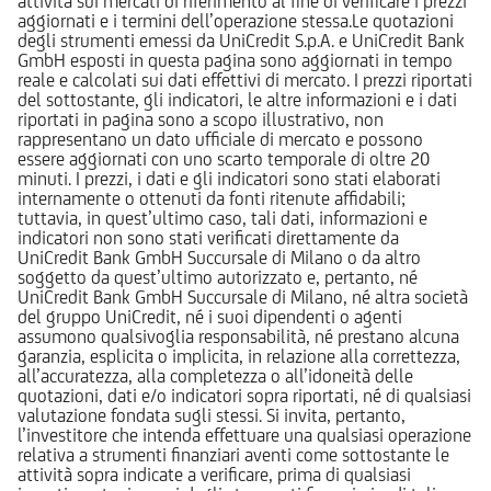
attività sui mercati di riferimento al fine di verificare i prezzi
aggiornati e i termini dell’operazione stessa.Le quotazioni
degli strumenti emessi da UniCredit S.p.A. e UniCredit Bank
GmbH esposti in questa pagina sono aggiornati in tempo
reale e calcolati sui dati effettivi di mercato. I prezzi riportati
del sottostante, gli indicatori, le altre informazioni e i dati
riportati in pagina sono a scopo illustrativo, non
rappresentano un dato ufficiale di mercato e possono
essere aggiornati con uno scarto temporale di oltre 20
minuti. I prezzi, i dati e gli indicatori sono stati elaborati
internamente o ottenuti da fonti ritenute affidabili;
tuttavia, in quest’ultimo caso, tali dati, informazioni e
indicatori non sono stati verificati direttamente da
UniCredit Bank GmbH Succursale di Milano o da altro
soggetto da quest’ultimo autorizzato e, pertanto, né
UniCredit Bank GmbH Succursale di Milano, né altra società
del gruppo UniCredit, né i suoi dipendenti o agenti
assumono qualsivoglia responsabilità, né prestano alcuna
garanzia, esplicita o implicita, in relazione alla correttezza,
all’accuratezza, alla completezza o all’idoneità delle
quotazioni, dati e/o indicatori sopra riportati, né di qualsiasi
valutazione fondata sugli stessi. Si invita, pertanto,
l’investitore che intenda effettuare una qualsiasi operazione
relativa a strumenti finanziari aventi come sottostante le
attività sopra indicate a verificare, prima di qualsiasi