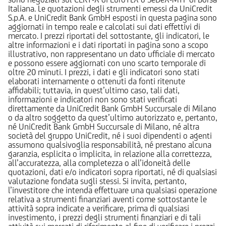
Italiana. Le quotazioni degli strumenti emessi da UniCredit
S.p.A. e UniCredit Bank GmbH esposti in questa pagina sono
aggiornati in tempo reale e calcolati sui dati effettivi di
mercato. I prezzi riportati del sottostante, gli indicatori, le
altre informazioni e i dati riportati in pagina sono a scopo
illustrativo, non rappresentano un dato ufficiale di mercato
e possono essere aggiornati con uno scarto temporale di
oltre 20 minuti. I prezzi, i dati e gli indicatori sono stati
elaborati internamente o ottenuti da fonti ritenute
affidabili; tuttavia, in quest’ultimo caso, tali dati,
informazioni e indicatori non sono stati verificati
direttamente da UniCredit Bank GmbH Succursale di Milano
o da altro soggetto da quest’ultimo autorizzato e, pertanto,
né UniCredit Bank GmbH Succursale di Milano, né altra
società del gruppo UniCredit, né i suoi dipendenti o agenti
assumono qualsivoglia responsabilità, né prestano alcuna
garanzia, esplicita o implicita, in relazione alla correttezza,
all’accuratezza, alla completezza o all’idoneità delle
quotazioni, dati e/o indicatori sopra riportati, né di qualsiasi
valutazione fondata sugli stessi. Si invita, pertanto,
l’investitore che intenda effettuare una qualsiasi operazione
relativa a strumenti finanziari aventi come sottostante le
attività sopra indicate a verificare, prima di qualsiasi
investimento, i prezzi degli strumenti finanziari e di tali