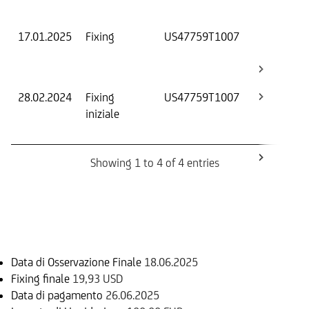
Os
17.01.2025
Fixing
US47759T1007
Val
Dat
Os
28.02.2024
Fixing
US47759T1007
Fix
iniziale
ini
Bar
Showing 1 to 4 of 4 entries
Informazioni sul rimborso
Data di Osservazione Finale
18.06.2025
Fixing finale
19,93 USD
Data di pagamento
26.06.2025