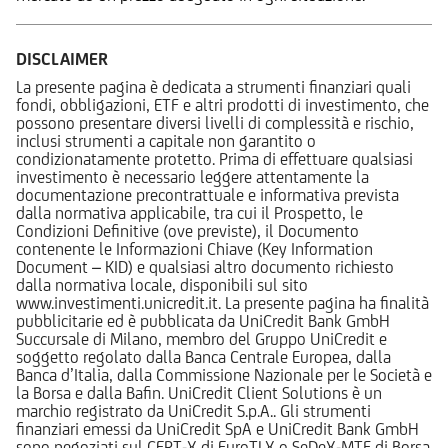
DISCLAIMER
La presente pagina è dedicata a strumenti finanziari quali
fondi, obbligazioni, ETF e altri prodotti di investimento, che
possono presentare diversi livelli di complessità e rischio,
inclusi strumenti a capitale non garantito o
condizionatamente protetto. Prima di effettuare qualsiasi
investimento è necessario leggere attentamente la
documentazione precontrattuale e informativa prevista
dalla normativa applicabile, tra cui il Prospetto, le
Condizioni Definitive (ove previste), il Documento
contenente le Informazioni Chiave (Key Information
Document – KID) e qualsiasi altro documento richiesto
dalla normativa locale, disponibili sul sito
www.investimenti.unicredit.it. La presente pagina ha finalità
pubblicitarie ed è pubblicata da UniCredit Bank GmbH
Succursale di Milano, membro del Gruppo UniCredit e
soggetto regolato dalla Banca Centrale Europea, dalla
Banca d’Italia, dalla Commissione Nazionale per le Società e
la Borsa e dalla Bafin. UniCredit Client Solutions è un
marchio registrato da UniCredit S.p.A.. Gli strumenti
finanziari emessi da UniCredit SpA e UniCredit Bank GmbH
sono negoziati sul CERT-X di EuroTLX o SeDeX-MTF di Borsa