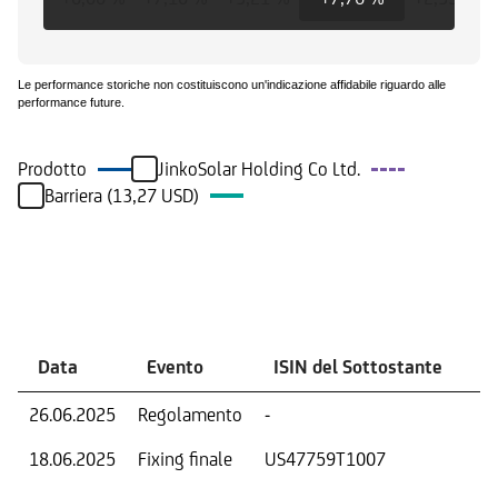
Le performance storiche non costituiscono un'indicazione affidabile riguardo alle
performance future.
Prodotto
JinkoSolar Holding Co Ltd.
Barriera (13,27 USD)
Eventi
Data
Evento
ISIN del Sottostante
V
26.06.2025
Regolamento
-
Ri
18.06.2025
Fixing finale
US47759T1007
Val
Dat