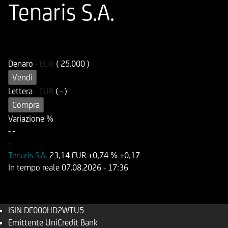
Tenaris S.A.
ISIN
Codice di Negoziazione
DE000HD2WTU5
UD2WTU
Denaro
-
EUR
( 25.000 )
Vendi
Lettera
-
EUR
( - )
Compra
Variazione %
-
-
-
Tenaris S.A.
23,14 EUR
+0,74 %
+0,17
In tempo reale
07.08.2026
- 17:36
ISIN
DE000HD2WTU5
Emittente
UniCredit Bank