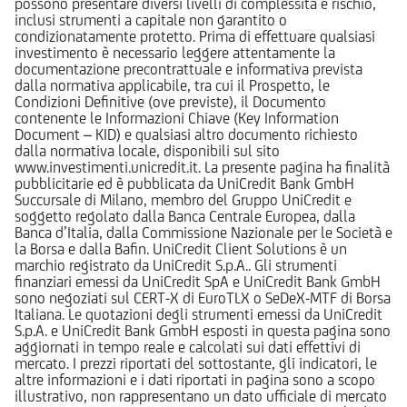
possono presentare diversi livelli di complessità e rischio,
inclusi strumenti a capitale non garantito o
condizionatamente protetto. Prima di effettuare qualsiasi
investimento è necessario leggere attentamente la
documentazione precontrattuale e informativa prevista
dalla normativa applicabile, tra cui il Prospetto, le
Condizioni Definitive (ove previste), il Documento
contenente le Informazioni Chiave (Key Information
Document – KID) e qualsiasi altro documento richiesto
dalla normativa locale, disponibili sul sito
www.investimenti.unicredit.it. La presente pagina ha finalità
pubblicitarie ed è pubblicata da UniCredit Bank GmbH
Succursale di Milano, membro del Gruppo UniCredit e
soggetto regolato dalla Banca Centrale Europea, dalla
Banca d’Italia, dalla Commissione Nazionale per le Società e
la Borsa e dalla Bafin. UniCredit Client Solutions è un
marchio registrato da UniCredit S.p.A.. Gli strumenti
finanziari emessi da UniCredit SpA e UniCredit Bank GmbH
sono negoziati sul CERT-X di EuroTLX o SeDeX-MTF di Borsa
Italiana. Le quotazioni degli strumenti emessi da UniCredit
S.p.A. e UniCredit Bank GmbH esposti in questa pagina sono
aggiornati in tempo reale e calcolati sui dati effettivi di
mercato. I prezzi riportati del sottostante, gli indicatori, le
altre informazioni e i dati riportati in pagina sono a scopo
illustrativo, non rappresentano un dato ufficiale di mercato