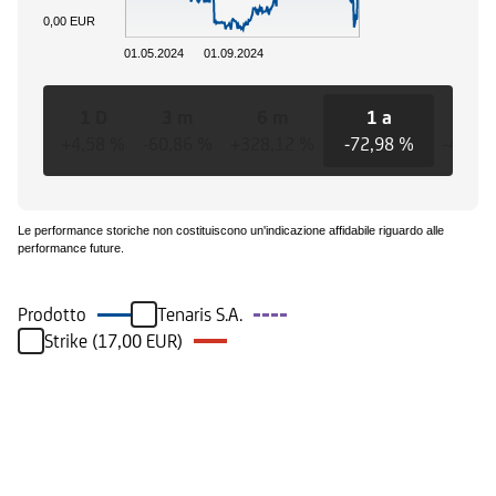
0,00 EUR
01.05.2024
01.09.2024
1 D
3 m
6 m
1 a
3 a
+4,58 %
-60,86 %
+328,12 %
-72,98 %
-47,91
Le performance storiche non costituiscono un'indicazione affidabile riguardo alle
performance future.
Prodotto
Tenaris S.A.
Strike (17,00 EUR)
Eventi