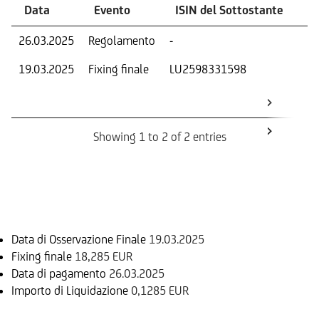
Data
Evento
ISIN del Sottostante
V
26.03.2025
Regolamento
-
Ri
19.03.2025
Fixing finale
LU2598331598
Val
Dat
Os
Showing 1 to 2 of 2 entries
Informazioni sul rimborso
Data di Osservazione Finale
19.03.2025
Fixing finale
18,285 EUR
Data di pagamento
26.03.2025
Importo di Liquidazione
0,1285 EUR
Sottostante