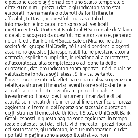
e possono essere aggiornati con uno scarto temporale di
oltre 20 minuti. I prezzi, i dati e gli indicatori sono stati
elaborati internamente o ottenuti da fonti ritenute
affidabili; tuttavia, in quest’ultimo caso, tali dati,
informazioni e indicatori non sono stati verificati
direttamente da UniCredit Bank GmbH Succursale di Milano
o da altro soggetto da quest’ultimo autorizzato e, pertanto,
né UniCredit Bank GmbH Succursale di Milano, né altra
società del gruppo UniCredit, né i suoi dipendenti o agenti
assumono qualsivoglia responsabilità, né prestano alcuna
garanzia, esplicita o implicita, in relazione alla correttezza,
all’accuratezza, alla completezza o all’idoneità delle
quotazioni, dati e/o indicatori sopra riportati, né di qualsiasi
valutazione fondata sugli stessi. Si invita, pertanto,
l’investitore che intenda effettuare una qualsiasi operazione
relativa a strumenti finanziari aventi come sottostante le
attività sopra indicate a verificare, prima di qualsiasi
investimento, i prezzi degli strumenti finanziari e di tali
attività sui mercati di riferimento al fine di verificare i prezzi
aggiornati e i termini dell’operazione stessa.Le quotazioni
degli strumenti emessi da UniCredit S.p.A. e UniCredit Bank
GmbH esposti in questa pagina sono aggiornati in tempo
reale e calcolati sui dati effettivi di mercato. I prezzi riportati
del sottostante, gli indicatori, le altre informazioni e i dati
riportati in pagina sono a scopo illustrativo, non