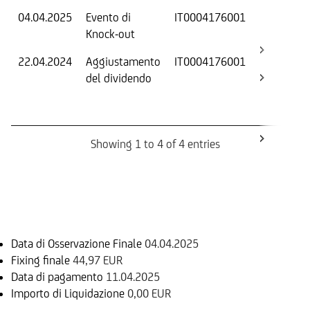
04.04.2025
Evento di
IT0004176001
-
Knock-out
22.04.2024
Aggiustamento
IT0004176001
S
del dividendo
S
(
K
Showing 1 to 4 of 4 entries
Informazioni sul rimborso
Data di Osservazione Finale
04.04.2025
Fixing finale
44,97 EUR
Data di pagamento
11.04.2025
Importo di Liquidazione
0,00 EUR