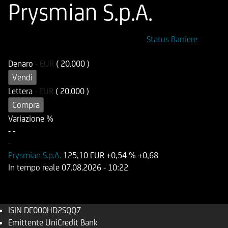
Prysmian S.p.A.
ISIN
Codice di Negoziazione
Status Barriere
DE000HD2SQQ7
UD2SQQ
Denaro
-
EUR
( 20.000 )
Vendi
Lettera
-
EUR
( 20.000 )
Compra
Variazione %
-
-
-
Prysmian S.p.A.
125,10 EUR
+0,54 %
+0,68
In tempo reale
07.08.2026
- 10:22
ISIN
DE000HD2SQQ7
Emittente
UniCredit Bank