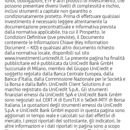
fondi, obbligazioni, ETF e altri prodotti di investimento, che
possono presentare diversi livelli di complessità e rischio,
inclusi strumenti a capitale non garantito o
condizionatamente protetto. Prima di effettuare qualsiasi
investimento è necessario leggere attentamente la
documentazione precontrattuale e informativa prevista
dalla normativa applicabile, tra cui il Prospetto, le
Condizioni Definitive (ove previste), il Documento
contenente le Informazioni Chiave (Key Information
Document – KID) e qualsiasi altro documento richiesto
dalla normativa locale, disponibili sul sito
www.investimenti.unicredit.it. La presente pagina ha finalità
pubblicitarie ed è pubblicata da UniCredit Bank GmbH
Succursale di Milano, membro del Gruppo UniCredit e
soggetto regolato dalla Banca Centrale Europea, dalla
Banca d’Italia, dalla Commissione Nazionale per le Società e
la Borsa e dalla Bafin. UniCredit Client Solutions è un
marchio registrato da UniCredit S.p.A.. Gli strumenti
finanziari emessi da UniCredit SpA e UniCredit Bank GmbH
sono negoziati sul CERT-X di EuroTLX o SeDeX-MTF di Borsa
Italiana. Le quotazioni degli strumenti emessi da UniCredit
S.p.A. e UniCredit Bank GmbH esposti in questa pagina sono
aggiornati in tempo reale e calcolati sui dati effettivi di
mercato. I prezzi riportati del sottostante, gli indicatori, le
altre informazioni e i dati riportati in pagina sono a scopo