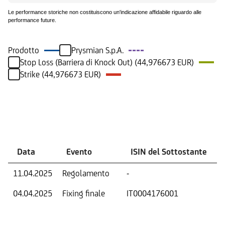
Le performance storiche non costituiscono un'indicazione affidabile riguardo alle
performance future.
Prodotto
Prysmian S.p.A.
Stop Loss (Barriera di Knock Out) (44,976673 EUR)
Strike (44,976673 EUR)
Eventi
Data
Evento
ISIN del Sottostante
11.04.2025
Regolamento
-
04.04.2025
Fixing finale
IT0004176001
V
D
O