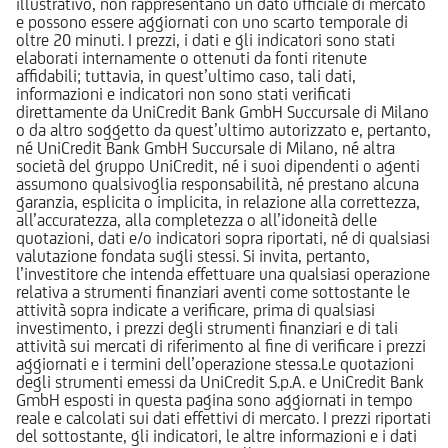
illustrativo, non rappresentano un dato ufficiale di mercato
e possono essere aggiornati con uno scarto temporale di
oltre 20 minuti. I prezzi, i dati e gli indicatori sono stati
elaborati internamente o ottenuti da fonti ritenute
affidabili; tuttavia, in quest’ultimo caso, tali dati,
informazioni e indicatori non sono stati verificati
direttamente da UniCredit Bank GmbH Succursale di Milano
o da altro soggetto da quest’ultimo autorizzato e, pertanto,
né UniCredit Bank GmbH Succursale di Milano, né altra
società del gruppo UniCredit, né i suoi dipendenti o agenti
assumono qualsivoglia responsabilità, né prestano alcuna
garanzia, esplicita o implicita, in relazione alla correttezza,
all’accuratezza, alla completezza o all’idoneità delle
quotazioni, dati e/o indicatori sopra riportati, né di qualsiasi
valutazione fondata sugli stessi. Si invita, pertanto,
l’investitore che intenda effettuare una qualsiasi operazione
relativa a strumenti finanziari aventi come sottostante le
attività sopra indicate a verificare, prima di qualsiasi
investimento, i prezzi degli strumenti finanziari e di tali
attività sui mercati di riferimento al fine di verificare i prezzi
aggiornati e i termini dell’operazione stessa.Le quotazioni
degli strumenti emessi da UniCredit S.p.A. e UniCredit Bank
GmbH esposti in questa pagina sono aggiornati in tempo
reale e calcolati sui dati effettivi di mercato. I prezzi riportati
del sottostante, gli indicatori, le altre informazioni e i dati