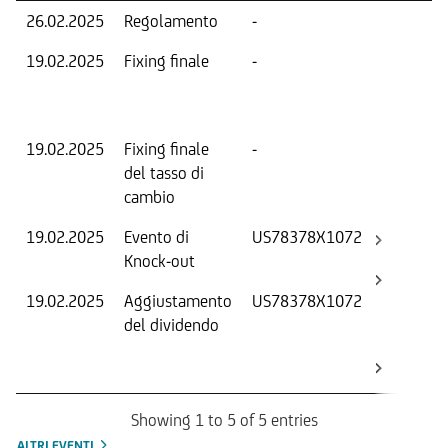
26.02.2025
Regolamento
-
19.02.2025
Fixing finale
-
V
D
O
19.02.2025
Fixing finale
-
T
del tasso di
cambio
19.02.2025
Evento di
US78378X1072
-
Knock-out
19.02.2025
Aggiustamento
US78378X1072
S
del dividendo
S
(
K
Showing 1 to 5 of 5 entries
ALTRI EVENTI