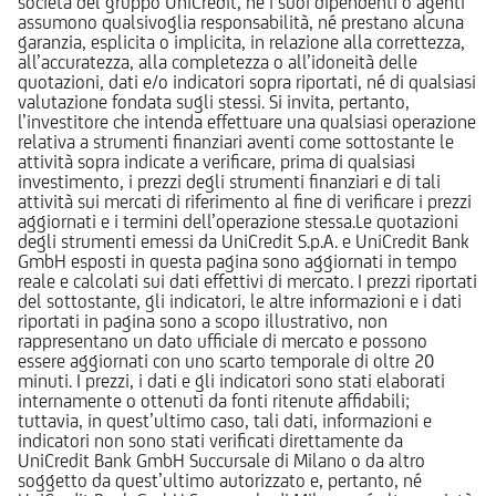
società del gruppo UniCredit, né i suoi dipendenti o agenti
assumono qualsivoglia responsabilità, né prestano alcuna
garanzia, esplicita o implicita, in relazione alla correttezza,
all’accuratezza, alla completezza o all’idoneità delle
quotazioni, dati e/o indicatori sopra riportati, né di qualsiasi
valutazione fondata sugli stessi. Si invita, pertanto,
l’investitore che intenda effettuare una qualsiasi operazione
relativa a strumenti finanziari aventi come sottostante le
attività sopra indicate a verificare, prima di qualsiasi
investimento, i prezzi degli strumenti finanziari e di tali
attività sui mercati di riferimento al fine di verificare i prezzi
aggiornati e i termini dell’operazione stessa.Le quotazioni
degli strumenti emessi da UniCredit S.p.A. e UniCredit Bank
GmbH esposti in questa pagina sono aggiornati in tempo
reale e calcolati sui dati effettivi di mercato. I prezzi riportati
del sottostante, gli indicatori, le altre informazioni e i dati
riportati in pagina sono a scopo illustrativo, non
rappresentano un dato ufficiale di mercato e possono
essere aggiornati con uno scarto temporale di oltre 20
minuti. I prezzi, i dati e gli indicatori sono stati elaborati
internamente o ottenuti da fonti ritenute affidabili;
tuttavia, in quest’ultimo caso, tali dati, informazioni e
indicatori non sono stati verificati direttamente da
UniCredit Bank GmbH Succursale di Milano o da altro
soggetto da quest’ultimo autorizzato e, pertanto, né