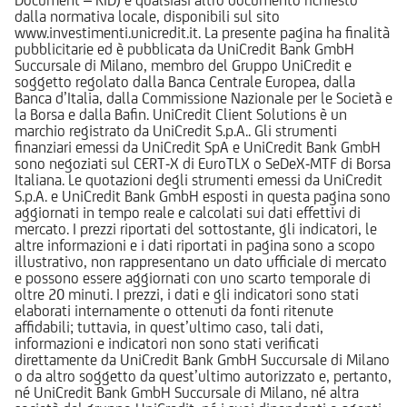
dalla normativa locale, disponibili sul sito
www.investimenti.unicredit.it. La presente pagina ha finalità
pubblicitarie ed è pubblicata da UniCredit Bank GmbH
Succursale di Milano, membro del Gruppo UniCredit e
soggetto regolato dalla Banca Centrale Europea, dalla
Banca d’Italia, dalla Commissione Nazionale per le Società e
la Borsa e dalla Bafin. UniCredit Client Solutions è un
marchio registrato da UniCredit S.p.A.. Gli strumenti
finanziari emessi da UniCredit SpA e UniCredit Bank GmbH
sono negoziati sul CERT-X di EuroTLX o SeDeX-MTF di Borsa
Italiana. Le quotazioni degli strumenti emessi da UniCredit
S.p.A. e UniCredit Bank GmbH esposti in questa pagina sono
aggiornati in tempo reale e calcolati sui dati effettivi di
mercato. I prezzi riportati del sottostante, gli indicatori, le
altre informazioni e i dati riportati in pagina sono a scopo
illustrativo, non rappresentano un dato ufficiale di mercato
e possono essere aggiornati con uno scarto temporale di
oltre 20 minuti. I prezzi, i dati e gli indicatori sono stati
elaborati internamente o ottenuti da fonti ritenute
affidabili; tuttavia, in quest’ultimo caso, tali dati,
informazioni e indicatori non sono stati verificati
direttamente da UniCredit Bank GmbH Succursale di Milano
o da altro soggetto da quest’ultimo autorizzato e, pertanto,
né UniCredit Bank GmbH Succursale di Milano, né altra