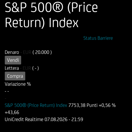
S&P 500® (Price
Return) Index
ISIN
Codice di Negoziazione
Status Barriere
DE000HD2JUJ3
UD2JUJ
Denaro
-
EUR
( 20.000 )
Vendi
Lettera
-
EUR
( - )
Compra
Variazione %
-
-
-
S&P 500® (Price Return) Index
7753,38 Punti
+0,56 %
+43,66
UniCredit Realtime
07.08.2026
- 21:59