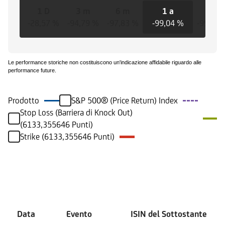
1 D
3 m
6 m
1 a
3 a
-28,57 %
-94,79 %
-97,83 %
-99,04 %
-99,03 
Le performance storiche non costituiscono un'indicazione affidabile riguardo alle
performance future.
Prodotto
S&P 500® (Price Return) Index
Stop Loss (Barriera di Knock Out)
(6133,355646 Punti)
Strike (6133,355646 Punti)
Eventi
Data
Evento
ISIN del Sottostante