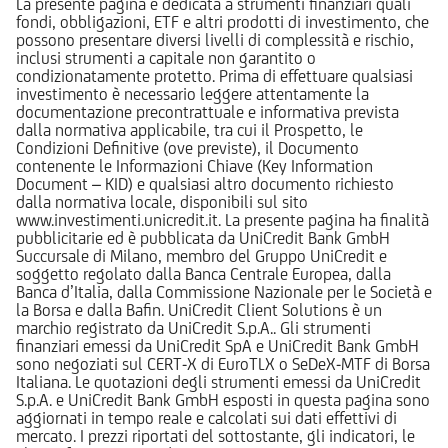
La presente pagina è dedicata a strumenti finanziari quali
fondi, obbligazioni, ETF e altri prodotti di investimento, che
possono presentare diversi livelli di complessità e rischio,
inclusi strumenti a capitale non garantito o
condizionatamente protetto. Prima di effettuare qualsiasi
investimento è necessario leggere attentamente la
documentazione precontrattuale e informativa prevista
dalla normativa applicabile, tra cui il Prospetto, le
Condizioni Definitive (ove previste), il Documento
contenente le Informazioni Chiave (Key Information
Document – KID) e qualsiasi altro documento richiesto
dalla normativa locale, disponibili sul sito
www.investimenti.unicredit.it. La presente pagina ha finalità
pubblicitarie ed è pubblicata da UniCredit Bank GmbH
Succursale di Milano, membro del Gruppo UniCredit e
soggetto regolato dalla Banca Centrale Europea, dalla
Banca d’Italia, dalla Commissione Nazionale per le Società e
la Borsa e dalla Bafin. UniCredit Client Solutions è un
marchio registrato da UniCredit S.p.A.. Gli strumenti
finanziari emessi da UniCredit SpA e UniCredit Bank GmbH
sono negoziati sul CERT-X di EuroTLX o SeDeX-MTF di Borsa
Italiana. Le quotazioni degli strumenti emessi da UniCredit
S.p.A. e UniCredit Bank GmbH esposti in questa pagina sono
aggiornati in tempo reale e calcolati sui dati effettivi di
mercato. I prezzi riportati del sottostante, gli indicatori, le