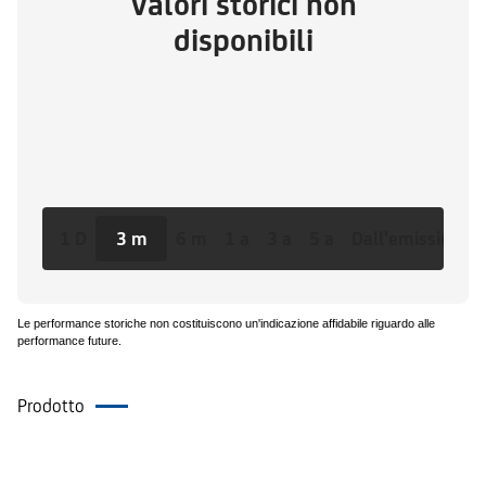
Valori storici non
disponibili
1 D
3 m
6 m
1 a
3 a
5 a
Dall'emissione
Le performance storiche non costituiscono un'indicazione affidabile riguardo alle
performance future.
Prodotto
Documenti