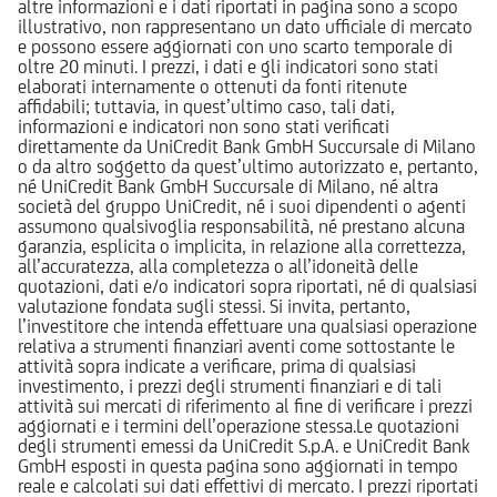
altre informazioni e i dati riportati in pagina sono a scopo
illustrativo, non rappresentano un dato ufficiale di mercato
e possono essere aggiornati con uno scarto temporale di
oltre 20 minuti. I prezzi, i dati e gli indicatori sono stati
elaborati internamente o ottenuti da fonti ritenute
affidabili; tuttavia, in quest’ultimo caso, tali dati,
informazioni e indicatori non sono stati verificati
direttamente da UniCredit Bank GmbH Succursale di Milano
o da altro soggetto da quest’ultimo autorizzato e, pertanto,
né UniCredit Bank GmbH Succursale di Milano, né altra
società del gruppo UniCredit, né i suoi dipendenti o agenti
assumono qualsivoglia responsabilità, né prestano alcuna
garanzia, esplicita o implicita, in relazione alla correttezza,
all’accuratezza, alla completezza o all’idoneità delle
quotazioni, dati e/o indicatori sopra riportati, né di qualsiasi
valutazione fondata sugli stessi. Si invita, pertanto,
l’investitore che intenda effettuare una qualsiasi operazione
relativa a strumenti finanziari aventi come sottostante le
attività sopra indicate a verificare, prima di qualsiasi
investimento, i prezzi degli strumenti finanziari e di tali
attività sui mercati di riferimento al fine di verificare i prezzi
aggiornati e i termini dell’operazione stessa.Le quotazioni
degli strumenti emessi da UniCredit S.p.A. e UniCredit Bank
GmbH esposti in questa pagina sono aggiornati in tempo
reale e calcolati sui dati effettivi di mercato. I prezzi riportati