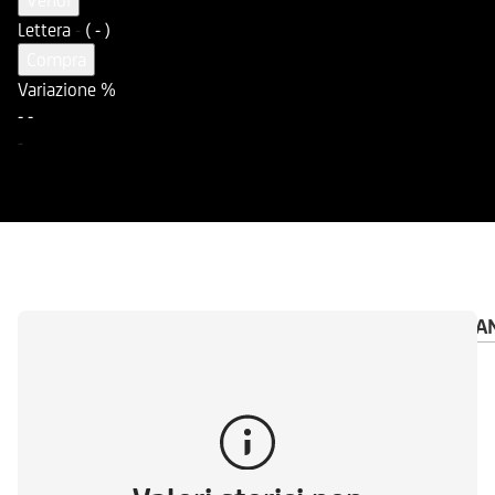
Vendi
Lettera
-
( - )
Compra
Variazione %
-
-
-
PANORAMICA
DOCUMENTI
AVVISO IMPORTA