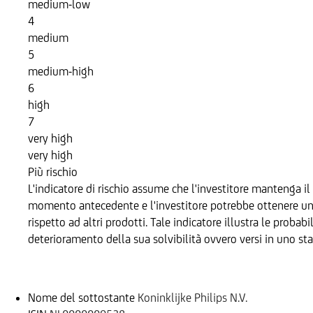
medium-low
4
medium
5
medium-high
6
high
7
very high
very high
Più rischio
L'indicatore di rischio assume che l'investitore mantenga il 
momento antecedente e l'investitore potrebbe ottenere un re
rispetto ad altri prodotti. Tale indicatore illustra le probab
deterioramento della sua solvibilità ovvero versi in uno sta
Sottostante
Nome del sottostante
Koninklijke Philips N.V.