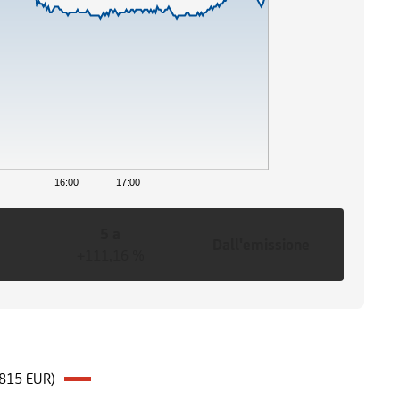
0
16:00
17:00
5 a
Dall'emissione
+111,16 %
1815 EUR)