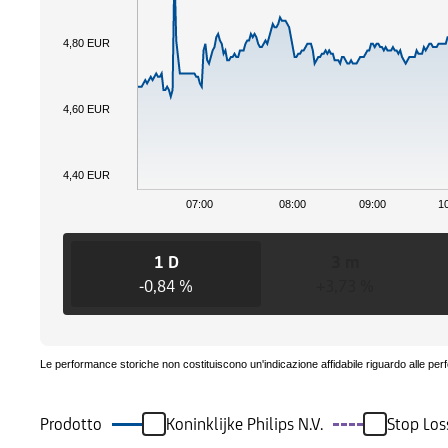
4,80 EUR
4,60 EUR
4,40 EUR
07:00
08:00
09:00
1
1 D
3 m
-0,84 %
+3,73 %
Le performance storiche non costituiscono un'indicazione affidabile riguardo alle per
Prodotto
Koninklijke Philips N.V.
Stop Los