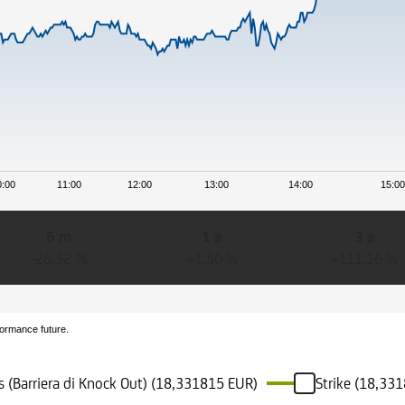
0:00
11:00
12:00
13:00
14:00
15:0
6 m
1 a
3 a
-26,32 %
+1,50 %
+111,16 %
formance future.
s (Barriera di Knock Out) (18,331815 EUR)
Strike (18,33