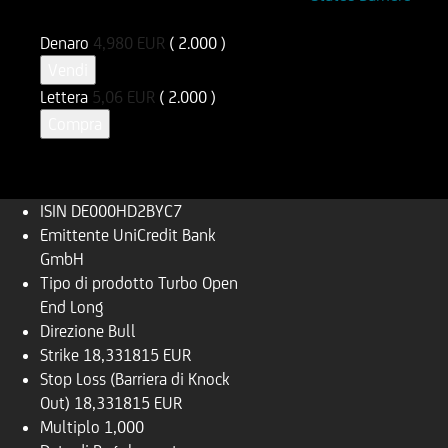
DE000HD2BYC7
UD2BYC
Denaro
4,980
EUR
( 2.000 )
Vendi
Lettera
5,06
EUR
( 2.000 )
Compra
ISIN
DE000HD2BYC7
Emittente
UniCredit Bank
GmbH
Tipo di prodotto
Turbo Open
End Long
Direzione
Bull
Strike
18,331815 EUR
Stop Loss (Barriera di Knock
Out)
18,331815 EUR
Multiplo
1,000