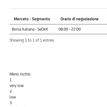
Mercati
Mercato - Segmento
Orario di negoziazione
Mercato - Segmento
Orario di negoziazione
Borsa Italiana - SeDeX
08:00 - 22:00
Showing 1 to 1 of 1 entries
Indicatore di Rischio
Meno rischio
1
very low
2
low
3