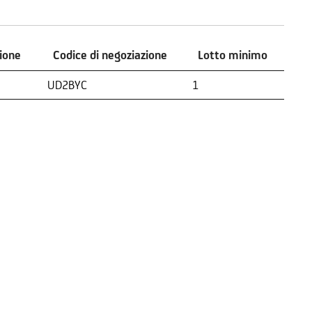
zione
Codice di negoziazione
Lotto minimo
zione
Codice di negoziazione
Lotto minimo
UD2BYC
1