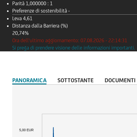
Parità
1,000000 : 1
Preferenze di sostenibilità
-
Leva
4,61
Distanza dalla Barriera (%)
20,74%
Ora dell'ultimo aggiornamento: 07.08.2026 - 22:14:31
Si prega di prendere visione delle informazioni importanti.
PANORAMICA
SOTTOSTANTE
DOCUMENTI
5,00 EUR