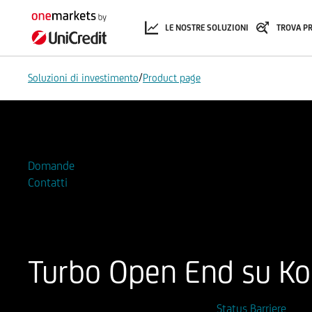
LE NOSTRE SOLUZIONI
TROVA P
/
Soluzioni di investimento
Product page
Aggiungi alla Watchlist
Domande
Contatti
Turbo Open End su Koni
ISIN
Codice di Negoziazione
Status Barriere