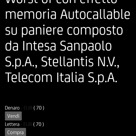
memoria Autocallable
su paniere composto
da Intesa Sanpaolo
S.p.A., Stellantis N.V.,
Telecom Italia S.p.A.
ISIN
Codice di Negoziazione
DE000HD28DC5
UD28DC
Denaro
-
EUR
( 70 )
Vendi
Lettera
-
EUR
( 70 )
Compra