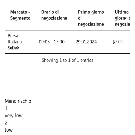
Mercato -
Orario di
Primo giorno
Ultimo
Segmento
negoziazione
di
giorno di
negoziazione
negoziazi
Mercato -
Orario di
Primo giorno
Ultimo
Borsa
Segmento
negoziazione
di
giorno di
Italiana -
09:05 - 17:30
29.01.2024
17.01.2028
negoziazione
negoziazi
SeDeX
Showing 1 to 1 of 1 entries
Indicatore di Rischio
Meno rischio
1
very low
2
low