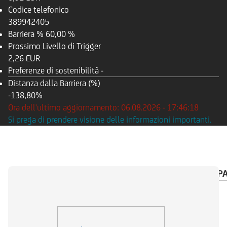
Codice telefonico
389942405
Barriera %
60,00 %
Prossimo Livello di Trigger
2,26 EUR
Preferenze di sostenibilità
-
Distanza dalla Barriera (%)
-138,80%
Ora dell'ultimo aggiornamento: 06.08.2026 - 17:46:18
Si prega di prendere visione delle informazioni importanti.
PANORAMICA
SOTTOSTANTE
CALENDARIO P