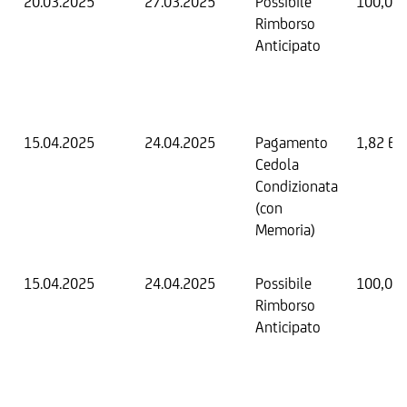
20.03.2025
27.03.2025
Possibile
100,00
Rimborso
Anticipato
15.04.2025
24.04.2025
Pagamento
1,82 EU
Cedola
Condizionata
(con
Memoria)
15.04.2025
24.04.2025
Possibile
100,00
Rimborso
Anticipato