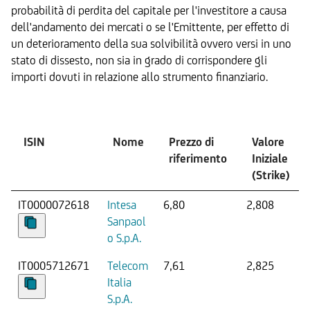
probabilità di perdita del capitale per l'investitore a causa
dell'andamento dei mercati o se l'Emittente, per effetto di
un deterioramento della sua solvibilità ovvero versi in uno
stato di dissesto, non sia in grado di corrispondere gli
importi dovuti in relazione allo strumento finanziario.
Sottostante
ISIN
Nome
Prezzo di
Valore
riferimento
Iniziale
(Strike)
IT0000072618
Intesa
6,80
2,808
Sanpaol
o S.p.A.
IT0005712671
Telecom
7,61
2,825
Italia
S.p.A.