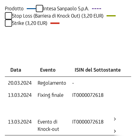
Prodotto
Intesa Sanpaolo S.p.A.
Stop Loss (Barriera di Knock Out) (3,20 EUR)
Strike (3,20 EUR)
Eventi
Data
Evento
ISIN del Sottostante
V
20.03.2024
Regolamento
-
Ri
13.03.2024
Fixing finale
IT0000072618
Val
Dat
Os
13.03.2024
Evento di
IT0000072618
-
Knock-out