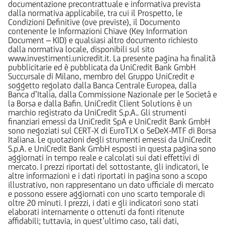
documentazione precontrattuale e informativa prevista
dalla normativa applicabile, tra cui il Prospetto, le
Condizioni Definitive (ove previste), il Documento
contenente le Informazioni Chiave (Key Information
Document – KID) e qualsiasi altro documento richiesto
dalla normativa locale, disponibili sul sito
www.investimenti.unicredit.it. La presente pagina ha finalità
pubblicitarie ed è pubblicata da UniCredit Bank GmbH
Succursale di Milano, membro del Gruppo UniCredit e
soggetto regolato dalla Banca Centrale Europea, dalla
Banca d’Italia, dalla Commissione Nazionale per le Società e
la Borsa e dalla Bafin. UniCredit Client Solutions è un
marchio registrato da UniCredit S.p.A.. Gli strumenti
finanziari emessi da UniCredit SpA e UniCredit Bank GmbH
sono negoziati sul CERT-X di EuroTLX o SeDeX-MTF di Borsa
Italiana. Le quotazioni degli strumenti emessi da UniCredit
S.p.A. e UniCredit Bank GmbH esposti in questa pagina sono
aggiornati in tempo reale e calcolati sui dati effettivi di
mercato. I prezzi riportati del sottostante, gli indicatori, le
altre informazioni e i dati riportati in pagina sono a scopo
illustrativo, non rappresentano un dato ufficiale di mercato
e possono essere aggiornati con uno scarto temporale di
oltre 20 minuti. I prezzi, i dati e gli indicatori sono stati
elaborati internamente o ottenuti da fonti ritenute
affidabili; tuttavia, in quest’ultimo caso, tali dati,