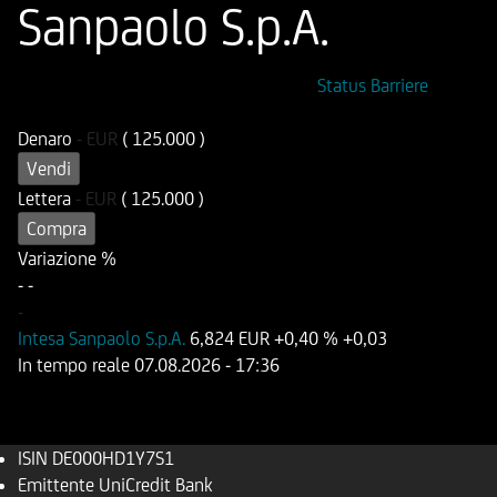
Sanpaolo S.p.A.
ISIN
Codice di Negoziazione
Status Barriere
DE000HD1Y7S1
UD1Y7S
Denaro
-
EUR
( 125.000 )
Vendi
Lettera
-
EUR
( 125.000 )
Compra
Variazione %
-
-
-
Intesa Sanpaolo S.p.A.
6,824 EUR
+0,40 %
+0,03
In tempo reale
07.08.2026
- 17:36
ISIN
DE000HD1Y7S1
Emittente
UniCredit Bank