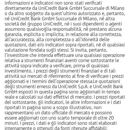
informazioni e indicatori non sono stati verificati
direttamente da UniCredit Bank GmbH Succursale di Milano
o da altro soggetto da quest’ultimo autorizzato e, pertanto,
né UniCredit Bank GmbH Succursale di Milano, né altra
società del gruppo UniCredit, né i suoi dipendenti o agenti
assumono qualsivoglia responsabilità, né prestano alcuna
garanzia, esplicita o implicita, in relazione alla correttezza,
all’accuratezza, alla completezza o all’idoneità delle
quotazioni, dati e/o indicatori sopra riportati, né di qualsiasi
valutazione fondata sugli stessi. Si invita, pertanto,
l’investitore che intenda effettuare una qualsiasi operazione
relativa a strumenti finanziari aventi come sottostante le
attività sopra indicate a verificare, prima di qualsiasi
investimento, i prezzi degli strumenti finanziari e di tali
attività sui mercati di riferimento al fine di verificare i prezzi
aggiornati e i termini dell’operazione stessa.Le quotazioni
degli strumenti emessi da UniCredit S.p.A. e UniCredit Bank
GmbH esposti in questa pagina sono aggiornati in tempo
reale e calcolati sui dati effettivi di mercato. I prezzi riportati
del sottostante, gli indicatori, le altre informazioni e i dati
riportati in pagina sono a scopo illustrativo, non
rappresentano un dato ufficiale di mercato e possono
essere aggiornati con uno scarto temporale di oltre 20
minuti. I prezzi, i dati e gli indicatori sono stati elaborati
internamente o ottenuti da fonti ritenute affidabili;