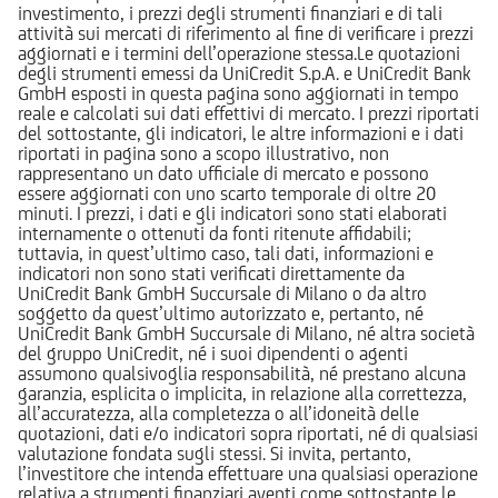
investimento, i prezzi degli strumenti finanziari e di tali
attività sui mercati di riferimento al fine di verificare i prezzi
aggiornati e i termini dell’operazione stessa.Le quotazioni
degli strumenti emessi da UniCredit S.p.A. e UniCredit Bank
GmbH esposti in questa pagina sono aggiornati in tempo
reale e calcolati sui dati effettivi di mercato. I prezzi riportati
del sottostante, gli indicatori, le altre informazioni e i dati
riportati in pagina sono a scopo illustrativo, non
rappresentano un dato ufficiale di mercato e possono
essere aggiornati con uno scarto temporale di oltre 20
minuti. I prezzi, i dati e gli indicatori sono stati elaborati
internamente o ottenuti da fonti ritenute affidabili;
tuttavia, in quest’ultimo caso, tali dati, informazioni e
indicatori non sono stati verificati direttamente da
UniCredit Bank GmbH Succursale di Milano o da altro
soggetto da quest’ultimo autorizzato e, pertanto, né
UniCredit Bank GmbH Succursale di Milano, né altra società
del gruppo UniCredit, né i suoi dipendenti o agenti
assumono qualsivoglia responsabilità, né prestano alcuna
garanzia, esplicita o implicita, in relazione alla correttezza,
all’accuratezza, alla completezza o all’idoneità delle
quotazioni, dati e/o indicatori sopra riportati, né di qualsiasi
valutazione fondata sugli stessi. Si invita, pertanto,
l’investitore che intenda effettuare una qualsiasi operazione
relativa a strumenti finanziari aventi come sottostante le