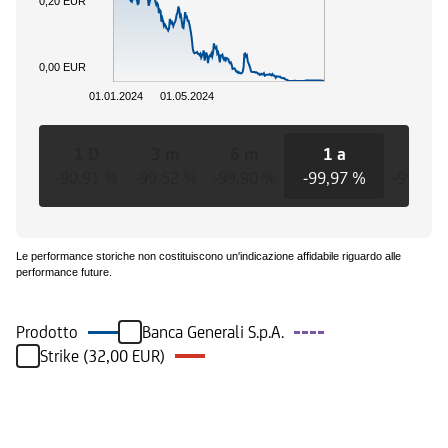
0,20 EUR
0,00 EUR
01.01.2024
01.05.2024
1 D
3 m
6 m
1 a
3 a
-90,91 %
-99,52 %
-99,90 %
-99,97 %
-99,97 
Le performance storiche non costituiscono un'indicazione affidabile riguardo alle
performance future.
Prodotto
Banca Generali S.p.A.
Strike (32,00 EUR)
Eventi