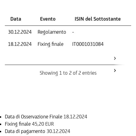
Data
Evento
ISIN del Sottostante
V
30.12.2024
Regolamento
-
Ri
18.12.2024
Fixing finale
IT0001031084
Val
Dat
Os
Showing 1 to 2 of 2 entries
Informazioni sul rimborso
Data di Osservazione Finale
18.12.2024
Fixing finale
45,20 EUR
Data di pagamento
30.12.2024