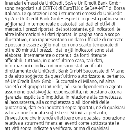
finanziari emessi da UniCredit SpA e UniCredit Bank GmbH
sono negoziati sul CERT-X di EuroTLX o SeDeX-MTF di Borsa
Italiana. Le quotazioni degli strumenti emessi da UniCredit
S.p.A. e UniCredit Bank GmbH esposti in questa pagina sono
aggiornati in tempo reale e calcolati sui dati effettivi di
mercato. I prezzi riportati del sottostante, gli indicatori, le
altre informazioni e i dati riportati in pagina sono a scopo
illustrativo, non rappresentano un dato ufficiale di mercato
e possono essere aggiornati con uno scarto temporale di
oltre 20 minuti. I prezzi, i dati e gli indicatori sono stati
elaborati internamente o ottenuti da fonti ritenute
affidabili; tuttavia, in quest’ultimo caso, tali dati,
informazioni e indicatori non sono stati verificati
direttamente da UniCredit Bank GmbH Succursale di Milano
o da altro soggetto da quest’ultimo autorizzato e, pertanto,
né UniCredit Bank GmbH Succursale di Milano, né altra
società del gruppo UniCredit, né i suoi dipendenti o agenti
assumono qualsivoglia responsabilità, né prestano alcuna
garanzia, esplicita o implicita, in relazione alla correttezza,
all’accuratezza, alla completezza o all’idoneità delle
quotazioni, dati e/o indicatori sopra riportati, né di qualsiasi
valutazione fondata sugli stessi. Si invita, pertanto,
l’investitore che intenda effettuare una qualsiasi operazione
relativa a strumenti finanziari aventi come sottostante le
attività sopra indicate a verificare, prima di qualsiasi