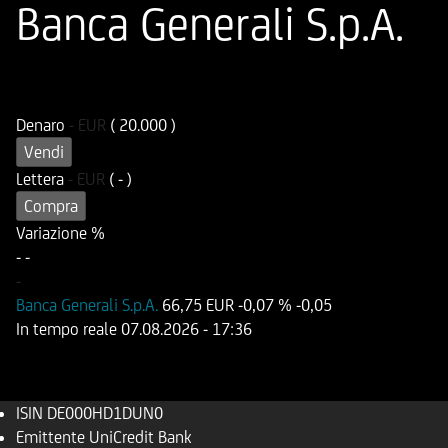
Banca Generali S.p.A.
ISIN
Codice di Negoziazione
DE000HD1DUN0
UD1DUN
Denaro
-
EUR
( 20.000 )
Vendi
Lettera
-
EUR
( - )
Compra
Variazione %
-
-
-
Banca Generali S.p.A.
66,75 EUR
-0,07 %
-0,05
In tempo reale
07.08.2026
- 17:36
ISIN
DE000HD1DUN0
Emittente
UniCredit Bank