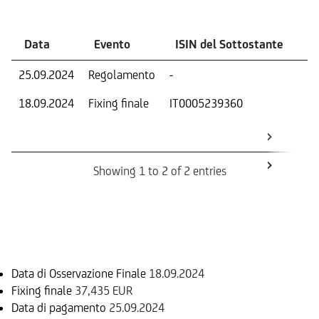
Data
Evento
ISIN del Sottostante
V
25.09.2024
Regolamento
-
Ri
18.09.2024
Fixing finale
IT0005239360
Val
Dat
Os
Showing 1 to 2 of 2 entries
Informazioni sul rimborso
Data di Osservazione Finale
18.09.2024
Fixing finale
37,435 EUR
Data di pagamento
25.09.2024