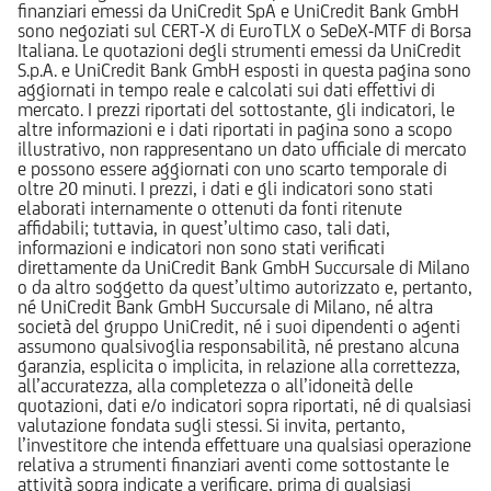
finanziari emessi da UniCredit SpA e UniCredit Bank GmbH
sono negoziati sul CERT-X di EuroTLX o SeDeX-MTF di Borsa
Italiana. Le quotazioni degli strumenti emessi da UniCredit
S.p.A. e UniCredit Bank GmbH esposti in questa pagina sono
aggiornati in tempo reale e calcolati sui dati effettivi di
mercato. I prezzi riportati del sottostante, gli indicatori, le
altre informazioni e i dati riportati in pagina sono a scopo
illustrativo, non rappresentano un dato ufficiale di mercato
e possono essere aggiornati con uno scarto temporale di
oltre 20 minuti. I prezzi, i dati e gli indicatori sono stati
elaborati internamente o ottenuti da fonti ritenute
affidabili; tuttavia, in quest’ultimo caso, tali dati,
informazioni e indicatori non sono stati verificati
direttamente da UniCredit Bank GmbH Succursale di Milano
o da altro soggetto da quest’ultimo autorizzato e, pertanto,
né UniCredit Bank GmbH Succursale di Milano, né altra
società del gruppo UniCredit, né i suoi dipendenti o agenti
assumono qualsivoglia responsabilità, né prestano alcuna
garanzia, esplicita o implicita, in relazione alla correttezza,
all’accuratezza, alla completezza o all’idoneità delle
quotazioni, dati e/o indicatori sopra riportati, né di qualsiasi
valutazione fondata sugli stessi. Si invita, pertanto,
l’investitore che intenda effettuare una qualsiasi operazione
relativa a strumenti finanziari aventi come sottostante le
attività sopra indicate a verificare, prima di qualsiasi