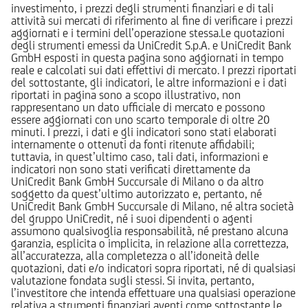
investimento, i prezzi degli strumenti finanziari e di tali
attività sui mercati di riferimento al fine di verificare i prezzi
aggiornati e i termini dell’operazione stessa.Le quotazioni
degli strumenti emessi da UniCredit S.p.A. e UniCredit Bank
GmbH esposti in questa pagina sono aggiornati in tempo
reale e calcolati sui dati effettivi di mercato. I prezzi riportati
del sottostante, gli indicatori, le altre informazioni e i dati
riportati in pagina sono a scopo illustrativo, non
rappresentano un dato ufficiale di mercato e possono
essere aggiornati con uno scarto temporale di oltre 20
minuti. I prezzi, i dati e gli indicatori sono stati elaborati
internamente o ottenuti da fonti ritenute affidabili;
tuttavia, in quest’ultimo caso, tali dati, informazioni e
indicatori non sono stati verificati direttamente da
UniCredit Bank GmbH Succursale di Milano o da altro
soggetto da quest’ultimo autorizzato e, pertanto, né
UniCredit Bank GmbH Succursale di Milano, né altra società
del gruppo UniCredit, né i suoi dipendenti o agenti
assumono qualsivoglia responsabilità, né prestano alcuna
garanzia, esplicita o implicita, in relazione alla correttezza,
all’accuratezza, alla completezza o all’idoneità delle
quotazioni, dati e/o indicatori sopra riportati, né di qualsiasi
valutazione fondata sugli stessi. Si invita, pertanto,
l’investitore che intenda effettuare una qualsiasi operazione
relativa a strumenti finanziari aventi come sottostante le