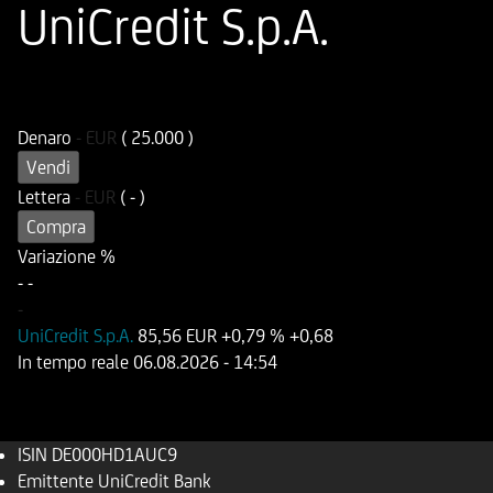
UniCredit S.p.A.
ISIN
Codice di Negoziazione
DE000HD1AUC9
UD1AUC
Denaro
-
EUR
( 25.000 )
Vendi
Lettera
-
EUR
( - )
Compra
Variazione %
-
-
-
UniCredit S.p.A.
85,56 EUR
+0,79 %
+0,68
In tempo reale
06.08.2026
- 14:54
ISIN
DE000HD1AUC9
Emittente
UniCredit Bank