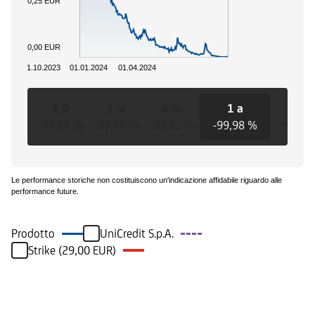
0,25 EUR
0,00 EUR
01.10.2023
01.01.2024
01.04.2024
1 D
3 m
6 m
1 a
3 a
-92,86 %
-99,86 %
-99,92 %
-99,98 %
-99,98 
Le performance storiche non costituiscono un'indicazione affidabile riguardo alle
performance future.
Prodotto
UniCredit S.p.A.
Strike (29,00 EUR)
Eventi