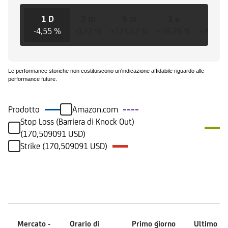
1 D
3 m
6 m
1 a
3 a
-4,55 %
-0,22 %
+121,62 %
+78,26 %
+978,9
Le performance storiche non costituiscono un'indicazione affidabile riguardo alle
performance future.
Prodotto
Amazon.com
Stop Loss (Barriera di Knock Out)
(170,509091 USD)
Strike (170,509091 USD)
Mercati
Mercato -
Orario di
Primo giorno
Ultimo