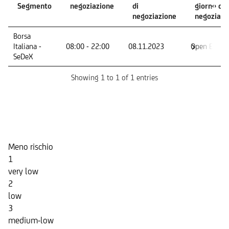
Segmento
negoziazione
di
giorno di
negoziazione
negoziazi
Mercato -
Orario di
Primo giorno
Ultimo
Borsa
Segmento
negoziazione
di
giorno di
Italiana -
08:00 - 22:00
08.11.2023
Open End
negoziazione
negoziazi
SeDeX
Showing 1 to 1 of 1 entries
Indicatore di Rischio
Meno rischio
1
very low
2
low
3
medium-low