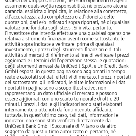
società del gruppo UniCredit, né i suoi dipendenti o agenti
assumono qualsivoglia responsabilità, né prestano alcuna
garanzia, esplicita o implicita, in relazione alla correttezza,
all’accuratezza, alla completezza o all’idoneità delle
quotazioni, dati e/o indicatori sopra riportati, né di qualsiasi
valutazione fondata sugli stessi. Si invita, pertanto,
l’investitore che intenda effettuare una qualsiasi operazione
relativa a strumenti finanziari aventi come sottostante le
attività sopra indicate a verificare, prima di qualsiasi
investimento, i prezzi degli strumenti finanziari e di tali
attività sui mercati di riferimento al fine di verificare i prezzi
aggiornati e i termini dell’operazione stessa.Le quotazioni
degli strumenti emessi da UniCredit S.p.A. e UniCredit Bank
GmbH esposti in questa pagina sono aggiornati in tempo
reale e calcolati sui dati effettivi di mercato. I prezzi riportati
del sottostante, gli indicatori, le altre informazioni e i dati
riportati in pagina sono a scopo illustrativo, non
rappresentano un dato ufficiale di mercato e possono
essere aggiornati con uno scarto temporale di oltre 20
minuti. I prezzi, i dati e gli indicatori sono stati elaborati
internamente o ottenuti da fonti ritenute affidabili;
tuttavia, in quest’ultimo caso, tali dati, informazioni e
indicatori non sono stati verificati direttamente da
UniCredit Bank GmbH Succursale di Milano o da altro
soggetto da quest’ultimo autorizzato e, pertanto, né