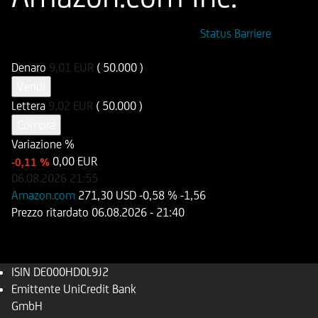
ISIN
Codice di Negoziazione
Status Barriere
DE000HD0L9J2
UD0L9J
Denaro
9,01
EUR
( 50.000 )
Vendi
Lettera
9,02
EUR
( 50.000 )
Compra
Variazione %
0,00 EUR
-0,11 %
06.08.2026
21:55
Amazon.com
271,30 USD
-0,58 %
-1,56
Prezzo ritardato
06.08.2026
- 21:40
ISIN
DE000HD0L9J2
Emittente
UniCredit Bank
GmbH