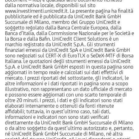
dalla normativa locale, disponibili sul sito
www.investimenti.unicredit.it. La presente pagina ha finalità
pubblicitarie ed è pubblicata da UniCredit Bank GmbH
Succursale di Milano, membro del Gruppo UniCredit e
soggetto regolato dalla Banca Centrale Europea, dalla
Banca d’Italia, dalla Commissione Nazionale per le Società e
la Borsa e dalla Bafin. UniCredit Client Solutions è un
marchio registrato da UniCredit S.p.A.. Gli strumenti
finanziari emessi da UniCredit SpA e UniCredit Bank GmbH
sono negoziati sul CERT-X di EuroTLX o SeDeX-MTF di Borsa
Italiana. Le quotazioni degli strumenti emessi da UniCredit
S.p.A. e UniCredit Bank GmbH esposti in questa pagina sono
aggiornati in tempo reale e calcolati sui dati effettivi di
mercato. I prezzi riportati del sottostante, gli indicatori, le
altre informazioni e i dati riportati in pagina sono a scopo
illustrativo, non rappresentano un dato ufficiale di mercato
e possono essere aggiornati con uno scarto temporale di
oltre 20 minuti. I prezzi, i dati e gli indicatori sono stati
elaborati internamente o ottenuti da fonti ritenute
affidabili; tuttavia, in quest’ultimo caso, tali dati,
informazioni e indicatori non sono stati verificati
direttamente da UniCredit Bank GmbH Succursale di Milano
o da altro soggetto da quest’ultimo autorizzato e, pertanto,
né UniCredit Bank GmbH Succursale di Milano, né altra