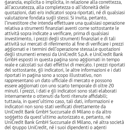
garanzia, esplicita o implicita, in relazione alla correttezza,
all’accuratezza, alla completezza o all’idoneità delle
quotazioni, dati e/o indicatori sopra riportati, né di qualsiasi
valutazione fondata sugli stessi. Si invita, pertanto,
l’investitore che intenda effettuare una qualsiasi operazione
relativa a strumenti finanziari aventi come sottostante le
attività sopra indicate a verificare, prima di qualsiasi
investimento, i prezzi degli strumenti finanziari e di tali
attività sui mercati di riferimento al fine di verificare i prezzi
aggiornati e i termini dell’operazione stessa.Le quotazioni
degli strumenti emessi da UniCredit S.p.A. e UniCredit Bank
GmbH esposti in questa pagina sono aggiornati in tempo
reale e calcolati sui dati effettivi di mercato. I prezzi riportati
del sottostante, gli indicatori, le altre informazioni e i dati
riportati in pagina sono a scopo illustrativo, non
rappresentano un dato ufficiale di mercato e possono
essere aggiornati con uno scarto temporale di oltre 20
minuti. I prezzi, i dati e gli indicatori sono stati elaborati
internamente o ottenuti da fonti ritenute affidabili;
tuttavia, in quest’ultimo caso, tali dati, informazioni e
indicatori non sono stati verificati direttamente da
UniCredit Bank GmbH Succursale di Milano o da altro
soggetto da quest’ultimo autorizzato e, pertanto, né
UniCredit Bank GmbH Succursale di Milano, né altra società
del gruppo UniCredit, né i suoi dipendenti o agenti