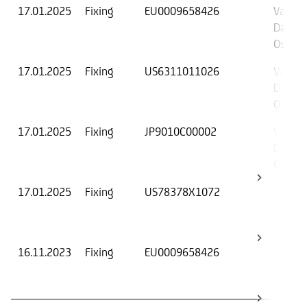
17.01.2025
Fixing
EU0009658426
Valore 
Data di
Osserv
17.01.2025
Fixing
US6311011026
Valore 
Data di
Osserv
17.01.2025
Fixing
JP9010C00002
Valore 
Data di
Osserv
17.01.2025
Fixing
US78378X1072
Valore 
Data di
Osserv
16.11.2023
Fixing
EU0009658426
Valore 
Data di
Osserv