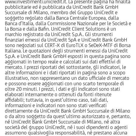
www.investimenti.unicredit.it. La presente pagina ha finalità
pubblicitarie ed è pubblicata da UniCredit Bank GmbH
Succursale di Milano, membro del Gruppo UniCredit e
soggetto regolato dalla Banca Centrale Europea, dalla
Banca d’Italia, dalla Commissione Nazionale per le Società e
la Borsa e dalla Bafin. UniCredit Client Solutions è un
marchio registrato da UniCredit S.p.A.. Gli strumenti
finanziari emessi da UniCredit SpA e UniCredit Bank GmbH
sono negoziati sul CERT-X di EuroTLX o SeDeX-MTF di Borsa
Italiana. Le quotazioni degli strumenti emessi da UniCredit
S.p.A. e UniCredit Bank GmbH esposti in questa pagina sono
aggiornati in tempo reale e calcolati sui dati effettivi di
mercato. I prezzi riportati del sottostante, gli indicatori, le
altre informazioni e i dati riportati in pagina sono a scopo
illustrativo, non rappresentano un dato ufficiale di mercato
e possono essere aggiornati con uno scarto temporale di
oltre 20 minuti. I prezzi, i dati e gli indicatori sono stati
elaborati internamente o ottenuti da fonti ritenute
affidabili; tuttavia, in quest’ultimo caso, tali dati,
informazioni e indicatori non sono stati verificati
direttamente da UniCredit Bank GmbH Succursale di Milano
o da altro soggetto da quest’ultimo autorizzato e, pertanto,
né UniCredit Bank GmbH Succursale di Milano, né altra
società del gruppo UniCredit, né i suoi dipendenti o agenti
assumono qualsivoglia responsabilità, né prestano alcuna