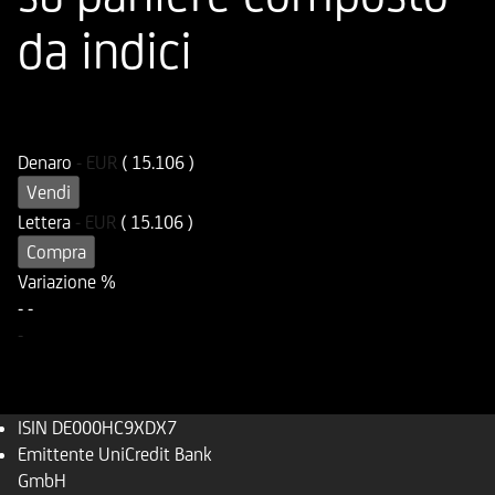
da indici
ISIN
Codice di Negoziazione
DE000HC9XDX7
UC9XDX
Denaro
-
EUR
( 15.106 )
Vendi
Lettera
-
EUR
( 15.106 )
Compra
Variazione %
-
-
-
ISIN
DE000HC9XDX7
Emittente
UniCredit Bank
GmbH