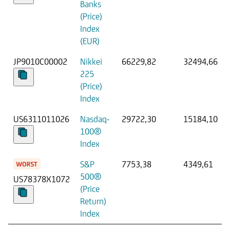
Banks
(Price)
Index
(EUR)
JP9010C00002
Nikkei
66229,82
32494,66
225
(Price)
Index
US6311011026
Nasdaq-
29722,30
15184,10
100®
Index
S&P
7753,38
4349,61
500®
US78378X1072
(Price
Return)
Index