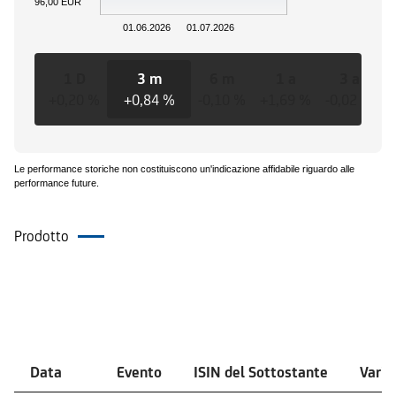
96,00 EUR
01.06.2026
01.07.2026
1 D
3 m
6 m
1 a
3 a
+0,20 %
+0,84 %
-0,10 %
+1,69 %
-0,02 %
-
Le performance storiche non costituiscono un'indicazione affidabile riguardo alle
performance future.
Prodotto
Eventi
Data
Evento
ISIN del Sottostante
Varia