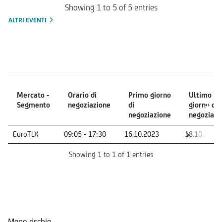
Showing 1 to 5 of 5 entries
ALTRI EVENTI
Mercati
Mercato -
Orario di
Primo giorno
Ultimo
Segmento
negoziazione
di
giorno di
negoziazione
negoziazi
Mercato -
Orario di
Primo giorno
Ultimo
EuroTLX
09:05 - 17:30
16.10.2023
18.10.2028
Segmento
negoziazione
di
giorno di
negoziazione
negoziazi
Showing 1 to 1 of 1 entries
Indicatore di Rischio
Meno rischio