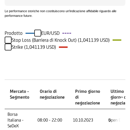
Le performance storiche non costituiscono un'indicazione affidabile riguardo alle
performance future.
Prodotto
EUR/USD
Stop Loss (Barriera di Knock Out) (1,041139 USD)
Strike (1,041139 USD)
Mercati
Mercato -
Orario di
Primo giorno
Ultimo
Segmento
negoziazione
di
giorno di
negoziazione
negoziazi
Mercato -
Orario di
Primo giorno
Ultimo
Borsa
Segmento
negoziazione
di
giorno di
Italiana -
08:00 - 22:00
10.10.2023
Open End
negoziazione
negoziazi
SeDeX