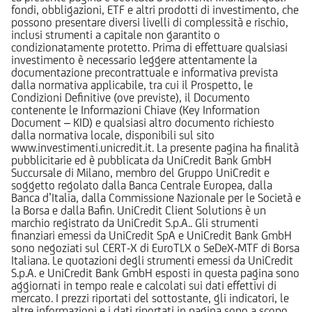
fondi, obbligazioni, ETF e altri prodotti di investimento, che
possono presentare diversi livelli di complessità e rischio,
inclusi strumenti a capitale non garantito o
condizionatamente protetto. Prima di effettuare qualsiasi
investimento è necessario leggere attentamente la
documentazione precontrattuale e informativa prevista
dalla normativa applicabile, tra cui il Prospetto, le
Condizioni Definitive (ove previste), il Documento
contenente le Informazioni Chiave (Key Information
Document – KID) e qualsiasi altro documento richiesto
dalla normativa locale, disponibili sul sito
www.investimenti.unicredit.it. La presente pagina ha finalità
pubblicitarie ed è pubblicata da UniCredit Bank GmbH
Succursale di Milano, membro del Gruppo UniCredit e
soggetto regolato dalla Banca Centrale Europea, dalla
Banca d’Italia, dalla Commissione Nazionale per le Società e
la Borsa e dalla Bafin. UniCredit Client Solutions è un
marchio registrato da UniCredit S.p.A.. Gli strumenti
finanziari emessi da UniCredit SpA e UniCredit Bank GmbH
sono negoziati sul CERT-X di EuroTLX o SeDeX-MTF di Borsa
Italiana. Le quotazioni degli strumenti emessi da UniCredit
S.p.A. e UniCredit Bank GmbH esposti in questa pagina sono
aggiornati in tempo reale e calcolati sui dati effettivi di
mercato. I prezzi riportati del sottostante, gli indicatori, le
altre informazioni e i dati riportati in pagina sono a scopo