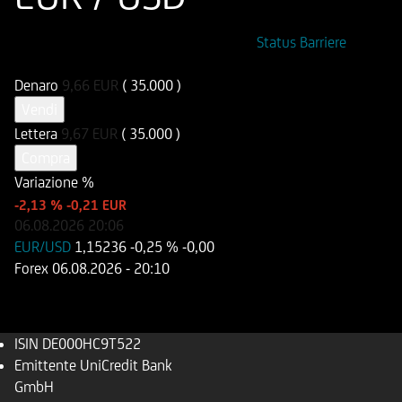
ISIN
Codice di Negoziazione
Status Barriere
DE000HC9T522
UC9T52
Denaro
9,66
EUR
( 35.000 )
Vendi
Lettera
9,67
EUR
( 35.000 )
Compra
Variazione %
-2,13 %
-0,21 EUR
06.08.2026
20:06
EUR/USD
1,15236
-0,25 %
-0,00
Forex
06.08.2026
- 20:10
ISIN
DE000HC9T522
Emittente
UniCredit Bank
GmbH