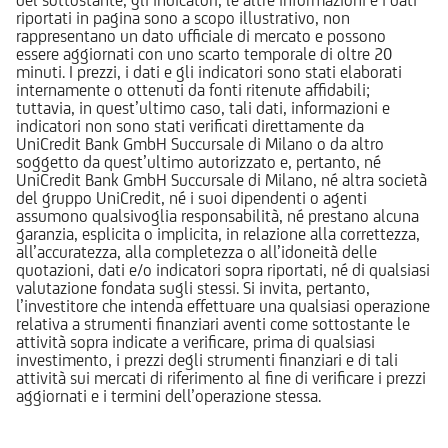
del sottostante, gli indicatori, le altre informazioni e i dati
riportati in pagina sono a scopo illustrativo, non
rappresentano un dato ufficiale di mercato e possono
essere aggiornati con uno scarto temporale di oltre 20
minuti. I prezzi, i dati e gli indicatori sono stati elaborati
internamente o ottenuti da fonti ritenute affidabili;
tuttavia, in quest’ultimo caso, tali dati, informazioni e
indicatori non sono stati verificati direttamente da
UniCredit Bank GmbH Succursale di Milano o da altro
soggetto da quest’ultimo autorizzato e, pertanto, né
UniCredit Bank GmbH Succursale di Milano, né altra società
del gruppo UniCredit, né i suoi dipendenti o agenti
assumono qualsivoglia responsabilità, né prestano alcuna
garanzia, esplicita o implicita, in relazione alla correttezza,
all’accuratezza, alla completezza o all’idoneità delle
quotazioni, dati e/o indicatori sopra riportati, né di qualsiasi
valutazione fondata sugli stessi. Si invita, pertanto,
l’investitore che intenda effettuare una qualsiasi operazione
relativa a strumenti finanziari aventi come sottostante le
attività sopra indicate a verificare, prima di qualsiasi
investimento, i prezzi degli strumenti finanziari e di tali
attività sui mercati di riferimento al fine di verificare i prezzi
aggiornati e i termini dell’operazione stessa.