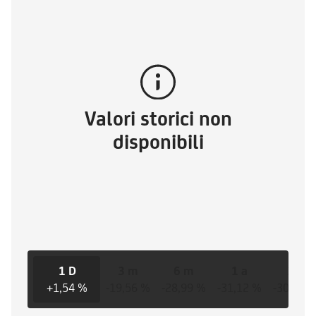
Valori storici non
disponibili
1 D
3 m
6 m
1 a
3 a
+1,54 %
-19,56 %
-28,99 %
-31,12 %
-30,54 