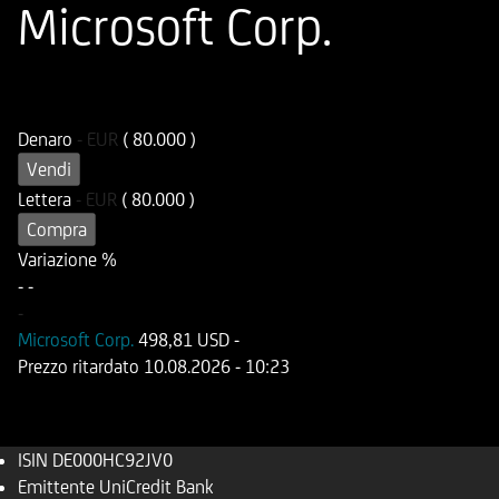
Microsoft Corp.
ISIN
Codice di Negoziazione
DE000HC92JV0
UC92JV
Denaro
-
EUR
( 80.000 )
Vendi
Lettera
-
EUR
( 80.000 )
Compra
Variazione %
-
-
-
Microsoft Corp.
498,81 USD
-
Prezzo ritardato
10.08.2026
- 10:23
ISIN
DE000HC92JV0
Emittente
UniCredit Bank