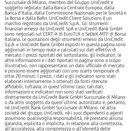
Succursale di Milano, membro del Gruppo UniCredit e
soggetto regolato dalla Banca Centrale Europea, dalla
Banca d’Italia, dalla Commissione Nazionale per le Società e
la Borsa e dalla Bafin. UniCredit Client Solutions è un
marchio registrato da UniCredit S.p.A.. Gli strumenti
finanziari emessi da UniCredit SpA e UniCredit Bank GmbH
sono negoziati sul CERT-X di EuroTLX o SeDeX-MTF di Borsa
Italiana. Le quotazioni degli strumenti emessi da UniCredit
S.p.A. e UniCredit Bank GmbH esposti in questa pagina sono
aggiornati in tempo reale e calcolati sui dati effettivi di
mercato. I prezzi riportati del sottostante, gli indicatori, le
altre informazioni e i dati riportati in pagina sono a scopo
illustrativo, non rappresentano un dato ufficiale di mercato
e possono essere aggiornati con uno scarto temporale di
oltre 20 minuti. I prezzi, i dati e gli indicatori sono stati
elaborati internamente o ottenuti da fonti ritenute
affidabili; tuttavia, in quest’ultimo caso, tali dati,
informazioni e indicatori non sono stati verificati
direttamente da UniCredit Bank GmbH Succursale di Milano
o da altro soggetto da quest’ultimo autorizzato e, pertanto,
né UniCredit Bank GmbH Succursale di Milano, né altra
società del gruppo UniCredit, né i suoi dipendenti o agenti
assumono qualsivoglia responsabilità, né prestano alcuna
garanzia, esplicita o implicita, in relazione alla correttezza,
all’accuratezza, alla completezza o all’idoneità delle