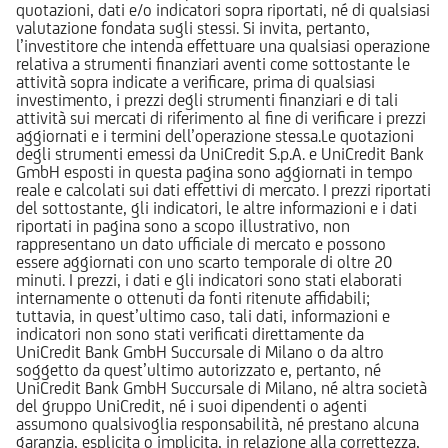
quotazioni, dati e/o indicatori sopra riportati, né di qualsiasi
valutazione fondata sugli stessi. Si invita, pertanto,
l’investitore che intenda effettuare una qualsiasi operazione
relativa a strumenti finanziari aventi come sottostante le
attività sopra indicate a verificare, prima di qualsiasi
investimento, i prezzi degli strumenti finanziari e di tali
attività sui mercati di riferimento al fine di verificare i prezzi
aggiornati e i termini dell’operazione stessa.Le quotazioni
degli strumenti emessi da UniCredit S.p.A. e UniCredit Bank
GmbH esposti in questa pagina sono aggiornati in tempo
reale e calcolati sui dati effettivi di mercato. I prezzi riportati
del sottostante, gli indicatori, le altre informazioni e i dati
riportati in pagina sono a scopo illustrativo, non
rappresentano un dato ufficiale di mercato e possono
essere aggiornati con uno scarto temporale di oltre 20
minuti. I prezzi, i dati e gli indicatori sono stati elaborati
internamente o ottenuti da fonti ritenute affidabili;
tuttavia, in quest’ultimo caso, tali dati, informazioni e
indicatori non sono stati verificati direttamente da
UniCredit Bank GmbH Succursale di Milano o da altro
soggetto da quest’ultimo autorizzato e, pertanto, né
UniCredit Bank GmbH Succursale di Milano, né altra società
del gruppo UniCredit, né i suoi dipendenti o agenti
assumono qualsivoglia responsabilità, né prestano alcuna
garanzia, esplicita o implicita, in relazione alla correttezza,