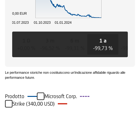
0,00 EUR
01.07.2023
01.10.2023
01.01.2024
1 D
3 m
6 m
1 a
3 a
+0,00 %
-96,52 %
-99,31 %
-99,73 %
-99,73 
Le performance storiche non costituiscono un'indicazione affidabile riguardo alle
performance future.
Prodotto
Microsoft Corp.
Strike (340,00 USD)
Eventi