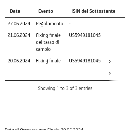
Data
Evento
ISIN del Sottostante
V
27.06.2024
Regolamento
-
Ri
21.06.2024
Fixing finale
US5949181045
Tas
del tasso di
ca
cambio
20.06.2024
Fixing finale
US5949181045
Val
Dat
Os
Showing 1 to 3 of 3 entries
Informazioni sul rimborso
Data di Osservazione Finale
20.06.2024