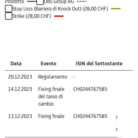
Prodotto
UBS Group AG
Stop Loss (Barriera di Knock Out) (28,00 CHF)
Strike (28,00 CHF)
Eventi
Data
Evento
ISIN del Sottostante
V
20.12.2023
Regolamento
-
Ri
14.12.2023
Fixing finale
CH0244767585
Tas
del tasso di
ca
cambio
13.12.2023
Fixing finale
CH0244767585
Val
Dat
Os