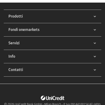
Prodotti
Fondi onemarkets
Servizi
Info
Contatti
© 2026
UniCredit Bank GmbH - Milan Branch - P. Iva 09144100154 All rights