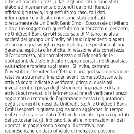
oltre 20 minuti. I prezzi, i dati e gli indicatori sono stati
elaborati internamente o ottenuti da fonti ritenute
affidabili; tuttavia, in quest’ultimo caso, tali dati,
informazioni e indicatori non sono stati verificati
direttamente da UniCredit Bank GmbH Succursale di Milano
o da altro soggetto da quest’ultimo autorizzato e, pertanto,
né UniCredit Bank GmbH Succursale di Milano, né altra
società del gruppo UniCredit, né i suoi dipendenti o agenti
assumono qualsivoglia responsabilità, né prestano alcuna
garanzia, esplicita o implicita, in relazione alla correttezza,
all’accuratezza, alla completezza o all’idoneità delle
quotazioni, dati e/o indicatori sopra riportati, né di qualsiasi
valutazione fondata sugli stessi. Si invita, pertanto,
l’investitore che intenda effettuare una qualsiasi operazione
relativa a strumenti finanziari aventi come sottostante le
attività sopra indicate a verificare, prima di qualsiasi
investimento, i prezzi degli strumenti finanziari e di tali
attività sui mercati di riferimento al fine di verificare i prezzi
aggiornati e i termini dell’operazione stessa.Le quotazioni
degli strumenti emessi da UniCredit S.p.A. e UniCredit Bank
GmbH esposti in questa pagina sono aggiornati in tempo
reale e calcolati sui dati effettivi di mercato. I prezzi riportati
del sottostante, gli indicatori, le altre informazioni e i dati
riportati in pagina sono a scopo illustrativo, non
rappresentano un dato ufficiale di mercato e possono