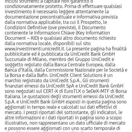
inclusi strumenti a capitale non garantito o
condizionatamente protetto. Prima di effettuare qualsiasi
investimento è necessario leggere attentamente la
documentazione precontrattuale e informativa prevista
dalla normativa applicabile, tra cui il Prospetto, le
Condizioni Definitive (ove previste), il Documento
contenente le Informazioni Chiave (Key Information
Document – KID) e qualsiasi altro documento richiesto
dalla normativa locale, disponibili sul sito
www.investimenti.unicredit.it. La presente pagina ha finalità
pubblicitarie ed è pubblicata da UniCredit Bank GmbH
Succursale di Milano, membro del Gruppo UniCredit e
soggetto regolato dalla Banca Centrale Europea, dalla
Banca d’Italia, dalla Commissione Nazionale per le Società e
la Borsa e dalla Bafin. UniCredit Client Solutions è un
marchio registrato da UniCredit S.p.A.. Gli strumenti
finanziari emessi da UniCredit SpA e UniCredit Bank GmbH
sono negoziati sul CERT-X di EuroTLX o SeDeX-MTF di Borsa
Italiana. Le quotazioni degli strumenti emessi da UniCredit
S.p.A. e UniCredit Bank GmbH esposti in questa pagina sono
aggiornati in tempo reale e calcolati sui dati effettivi di
mercato. I prezzi riportati del sottostante, gli indicatori, le
altre informazioni e i dati riportati in pagina sono a scopo
illustrativo, non rappresentano un dato ufficiale di mercato
e possono essere aggiornati con uno scarto temporale di