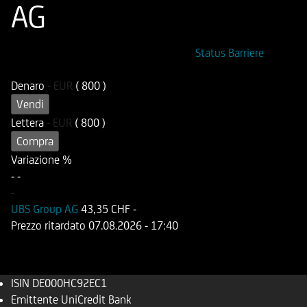
AG
ISIN
Codice di Negoziazione
Status Barriere
DE000HC92EC1
UC92EC
Denaro
-
EUR
( 800 )
Vendi
Lettera
-
EUR
( 800 )
Compra
Variazione %
-
-
-
UBS Group AG
43,35 CHF
-
Prezzo ritardato
07.08.2026
- 17:40
ISIN
DE000HC92EC1
Emittente
UniCredit Bank