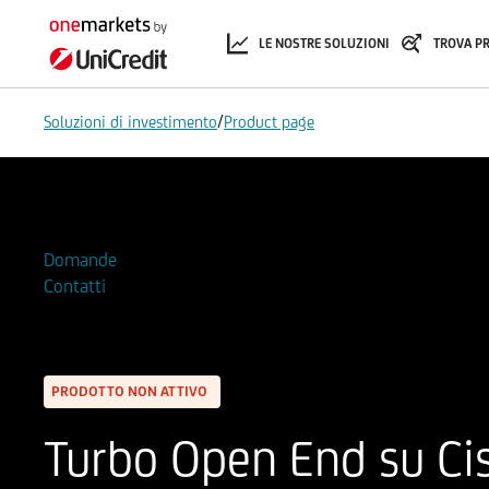
LE NOSTRE SOLUZIONI
TROVA P
/
Soluzioni di investimento
Product page
Aggiungi alla Watchlist
Domande
Contatti
PRODOTTO NON ATTIVO
Turbo Open End su Ci