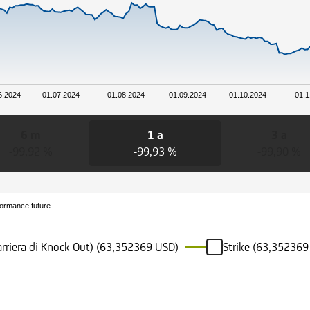
6.2024
01.07.2024
01.08.2024
01.09.2024
01.10.2024
01.1
6 m
1 a
3 a
-99,92 %
-99,93 %
-99,90 %
formance future.
arriera di Knock Out) (63,352369 USD)
Strike (63,352369