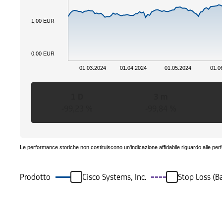
1,00 EUR
0,00 EUR
01.03.2024
01.04.2024
01.05.2024
01.0
1 D
3 m
-99,23 %
-99,84 %
Le performance storiche non costituiscono un'indicazione affidabile riguardo alle per
Prodotto
Cisco Systems, Inc.
Stop Loss (B
Eventi