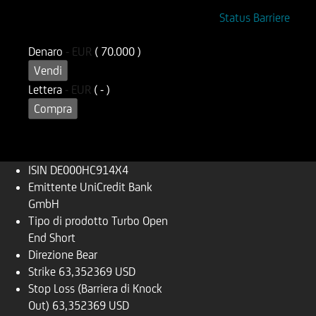
ISIN
Codice di Negoziazione
Status Barriere
DE000HC914X4
UC914X
Denaro
-
EUR
( 70.000 )
Vendi
Lettera
-
EUR
( - )
Compra
ISIN
DE000HC914X4
Emittente
UniCredit Bank
GmbH
Tipo di prodotto
Turbo Open
End Short
Direzione
Bear
Strike
63,352369 USD
Stop Loss (Barriera di Knock
Out)
63,352369 USD