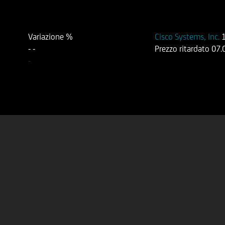
Variazione %
Cisco Systems, Inc.
-
-
Prezzo ritardato
07.
-