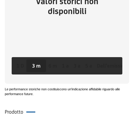
Valori storici non
disponibili
1 D
3 m
6 m
1 a
3 a
5 a
Dall'emissione
Le performance storiche non costituiscono un'indicazione affidabile riguardo alle
performance future.
Prodotto
Documenti