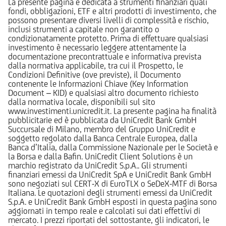
La presente pagina è dedicata a strumenti finanziari quali
fondi, obbligazioni, ETF e altri prodotti di investimento, che
possono presentare diversi livelli di complessità e rischio,
inclusi strumenti a capitale non garantito o
condizionatamente protetto. Prima di effettuare qualsiasi
investimento è necessario leggere attentamente la
documentazione precontrattuale e informativa prevista
dalla normativa applicabile, tra cui il Prospetto, le
Condizioni Definitive (ove previste), il Documento
contenente le Informazioni Chiave (Key Information
Document – KID) e qualsiasi altro documento richiesto
dalla normativa locale, disponibili sul sito
www.investimenti.unicredit.it. La presente pagina ha finalità
pubblicitarie ed è pubblicata da UniCredit Bank GmbH
Succursale di Milano, membro del Gruppo UniCredit e
soggetto regolato dalla Banca Centrale Europea, dalla
Banca d’Italia, dalla Commissione Nazionale per le Società e
la Borsa e dalla Bafin. UniCredit Client Solutions è un
marchio registrato da UniCredit S.p.A.. Gli strumenti
finanziari emessi da UniCredit SpA e UniCredit Bank GmbH
sono negoziati sul CERT-X di EuroTLX o SeDeX-MTF di Borsa
Italiana. Le quotazioni degli strumenti emessi da UniCredit
S.p.A. e UniCredit Bank GmbH esposti in questa pagina sono
aggiornati in tempo reale e calcolati sui dati effettivi di
mercato. I prezzi riportati del sottostante, gli indicatori, le