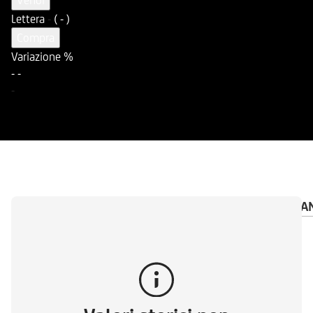
Vendi
Lettera
-
( - )
Compra
Variazione %
-
-
-
PANORAMICA
DOCUMENTI
AVVISO IMPORTA