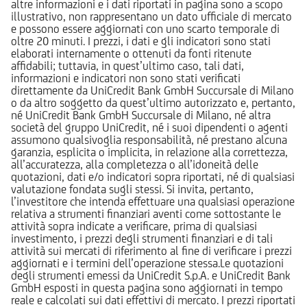
altre informazioni e i dati riportati in pagina sono a scopo
illustrativo, non rappresentano un dato ufficiale di mercato
e possono essere aggiornati con uno scarto temporale di
oltre 20 minuti. I prezzi, i dati e gli indicatori sono stati
elaborati internamente o ottenuti da fonti ritenute
affidabili; tuttavia, in quest’ultimo caso, tali dati,
informazioni e indicatori non sono stati verificati
direttamente da UniCredit Bank GmbH Succursale di Milano
o da altro soggetto da quest’ultimo autorizzato e, pertanto,
né UniCredit Bank GmbH Succursale di Milano, né altra
società del gruppo UniCredit, né i suoi dipendenti o agenti
assumono qualsivoglia responsabilità, né prestano alcuna
garanzia, esplicita o implicita, in relazione alla correttezza,
all’accuratezza, alla completezza o all’idoneità delle
quotazioni, dati e/o indicatori sopra riportati, né di qualsiasi
valutazione fondata sugli stessi. Si invita, pertanto,
l’investitore che intenda effettuare una qualsiasi operazione
relativa a strumenti finanziari aventi come sottostante le
attività sopra indicate a verificare, prima di qualsiasi
investimento, i prezzi degli strumenti finanziari e di tali
attività sui mercati di riferimento al fine di verificare i prezzi
aggiornati e i termini dell’operazione stessa.Le quotazioni
degli strumenti emessi da UniCredit S.p.A. e UniCredit Bank
GmbH esposti in questa pagina sono aggiornati in tempo
reale e calcolati sui dati effettivi di mercato. I prezzi riportati