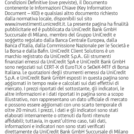
Condizioni Definitive (ove previste), il Documento
contenente le Informazioni Chiave (Key Information
Document – KID) e qualsiasi altro documento richiesto
dalla normativa locale, disponibili sul sito
www.investimenti.unicredit.it. La presente pagina ha finalità
pubblicitarie ed è pubblicata da UniCredit Bank GmbH
Succursale di Milano, membro del Gruppo UniCredit e
soggetto regolato dalla Banca Centrale Europea, dalla
Banca d’Italia, dalla Commissione Nazionale per le Società e
la Borsa e dalla Bafin. UniCredit Client Solutions è un
marchio registrato da UniCredit S.p.A.. Gli strumenti
finanziari emessi da UniCredit SpA e UniCredit Bank GmbH
sono negoziati sul CERT-X di EuroTLX o SeDeX-MTF di Borsa
Italiana. Le quotazioni degli strumenti emessi da UniCredit
S.p.A. e UniCredit Bank GmbH esposti in questa pagina sono
aggiornati in tempo reale e calcolati sui dati effettivi di
mercato. I prezzi riportati del sottostante, gli indicatori, le
altre informazioni e i dati riportati in pagina sono a scopo
illustrativo, non rappresentano un dato ufficiale di mercato
e possono essere aggiornati con uno scarto temporale di
oltre 20 minuti. I prezzi, i dati e gli indicatori sono stati
elaborati internamente o ottenuti da fonti ritenute
affidabili; tuttavia, in quest’ultimo caso, tali dati,
informazioni e indicatori non sono stati verificati
direttamente da UniCredit Bank GmbH Succursale di Milano