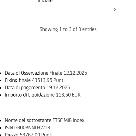
iniziale
ini
Str
Bo
Showing 1 to 3 of 3 entries
Informazioni sul rimborso
Data di Osservazione Finale
12.12.2025
Fixing finale
43513,95 Punti
Data di pagamento
19.12.2025
Importo di Liquidazione
113,50 EUR
Sottostante
Nome del sottostante
FTSE MIB Index
ISIN
GB00BNNLHW18
Prezzo
53767,00 Punti