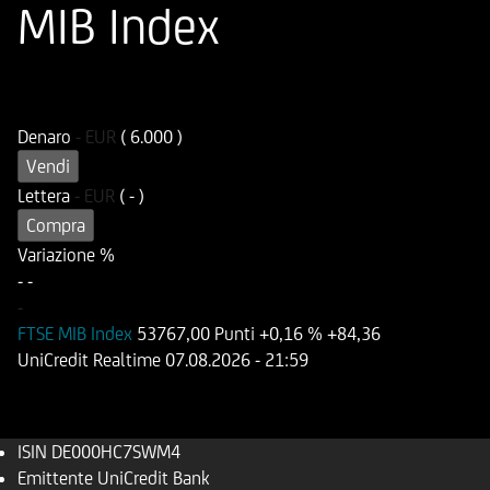
MIB Index
ISIN
Codice di Negoziazione
DE000HC7SWM4
UC7SWM
Denaro
-
EUR
( 6.000 )
Vendi
Lettera
-
EUR
( - )
Compra
Variazione %
-
-
-
FTSE MIB Index
53767,00 Punti
+0,16 %
+84,36
UniCredit Realtime
07.08.2026
- 21:59
ISIN
DE000HC7SWM4
Emittente
UniCredit Bank