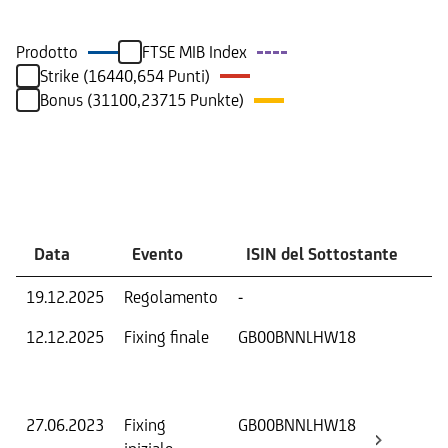
Prodotto
FTSE MIB Index
Strike (16440,654 Punti)
Bonus (31100,23715 Punkte)
Eventi
Data
Evento
ISIN del Sottostante
V
19.12.2025
Regolamento
-
Ri
12.12.2025
Fixing finale
GB00BNNLHW18
Val
Dat
Os
27.06.2023
Fixing
GB00BNNLHW18
Fix