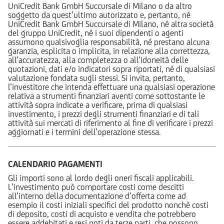
UniCredit Bank GmbH Succursale di Milano o da altro
soggetto da quest’ultimo autorizzato e, pertanto, né
UniCredit Bank GmbH Succursale di Milano, né altra società
del gruppo UniCredit, né i suoi dipendenti o agenti
assumono qualsivoglia responsabilità, né prestano alcuna
garanzia, esplicita o implicita, in relazione alla correttezza,
all’accuratezza, alla completezza o all’idoneità delle
quotazioni, dati e/o indicatori sopra riportati, né di qualsiasi
valutazione fondata sugli stessi. Si invita, pertanto,
l’investitore che intenda effettuare una qualsiasi operazione
relativa a strumenti finanziari aventi come sottostante le
attività sopra indicate a verificare, prima di qualsiasi
investimento, i prezzi degli strumenti finanziari e di tali
attività sui mercati di riferimento al fine di verificare i prezzi
aggiornati e i termini dell’operazione stessa.
CALENDARIO PAGAMENTI
Gli importi sono al lordo degli oneri fiscali applicabili.
L’investimento può comportare costi come descitti
all’interno della documentazione d’offerta come ad
esempio il costi iniziali specifici del prodotto nonchè costi
di deposito, costi di acquisto e vendita che potrebbero
essere addebitati e resi noti da terze parti, che possono