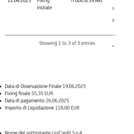
22.06.2023
Fixing
IT0005239360
Fix
iniziale
ini
Str
Bar
Bo
Showing 1 to 3 of 3 entries
Informazioni sul rimborso
Data di Osservazione Finale
19.06.2025
Fixing finale
55,35 EUR
Data di pagamento
26.06.2025
Importo di Liquidazione
118,00 EUR
Sottostante
Nome del sottostante
UniCredit S.p.A.