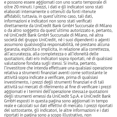
e possono essere aggiornati con uno scarto temporale di
oltre 20 minuti. I prezzi, i dati e gli indicatori sono stati
elaborati internamente o ottenuti da fonti ritenute
affidabili; tuttavia, in quest’ultimo caso, tali dati,
informazioni e indicatori non sono stati verificati
direttamente da UniCredit Bank GmbH Succursale di Milano
o da altro soggetto da quest’ultimo autorizzato e, pertanto,
né UniCredit Bank GmbH Succursale di Milano, né altra
società del gruppo UniCredit, né i suoi dipendenti o agenti
assumono qualsivoglia responsabilità, né prestano alcuna
garanzia, esplicita o implicita, in relazione alla correttezza,
all’accuratezza, alla completezza o all’idoneità delle
quotazioni, dati e/o indicatori sopra riportati, né di qualsiasi
valutazione fondata sugli stessi. Si invita, pertanto,
l’investitore che intenda effettuare una qualsiasi operazione
relativa a strumenti finanziari aventi come sottostante le
attività sopra indicate a verificare, prima di qualsiasi
investimento, i prezzi degli strumenti finanziari e di tali
attività sui mercati di riferimento al fine di verificare i prezzi
aggiornati e i termini dell’operazione stessa.Le quotazioni
degli strumenti emessi da UniCredit S.p.A. e UniCredit Bank
GmbH esposti in questa pagina sono aggiornati in tempo
reale e calcolati sui dati effettivi di mercato. I prezzi riportati
del sottostante, gli indicatori, le altre informazioni e i dati
riportati in pagina sono a scopo illustrativo, non