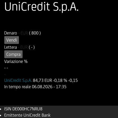
UniCredit S.p.A.
ISIN
Codice di Negoziazione
DE000HC7NRU8
UC7NRU
Denaro
-
EUR
( 800 )
Vendi
Lettera
-
EUR
( - )
Compra
Variazione %
-
-
-
UniCredit S.p.A.
84,73 EUR
-0,18 %
-0,15
In tempo reale
06.08.2026
- 17:35
ISIN
DE000HC7NRU8
Emittente
UniCredit Bank