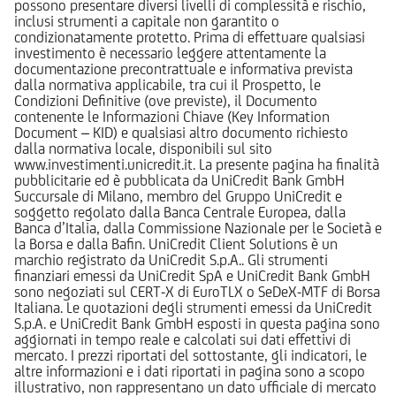
possono presentare diversi livelli di complessità e rischio,
inclusi strumenti a capitale non garantito o
condizionatamente protetto. Prima di effettuare qualsiasi
investimento è necessario leggere attentamente la
documentazione precontrattuale e informativa prevista
dalla normativa applicabile, tra cui il Prospetto, le
Condizioni Definitive (ove previste), il Documento
contenente le Informazioni Chiave (Key Information
Document – KID) e qualsiasi altro documento richiesto
dalla normativa locale, disponibili sul sito
www.investimenti.unicredit.it. La presente pagina ha finalità
pubblicitarie ed è pubblicata da UniCredit Bank GmbH
Succursale di Milano, membro del Gruppo UniCredit e
soggetto regolato dalla Banca Centrale Europea, dalla
Banca d’Italia, dalla Commissione Nazionale per le Società e
la Borsa e dalla Bafin. UniCredit Client Solutions è un
marchio registrato da UniCredit S.p.A.. Gli strumenti
finanziari emessi da UniCredit SpA e UniCredit Bank GmbH
sono negoziati sul CERT-X di EuroTLX o SeDeX-MTF di Borsa
Italiana. Le quotazioni degli strumenti emessi da UniCredit
S.p.A. e UniCredit Bank GmbH esposti in questa pagina sono
aggiornati in tempo reale e calcolati sui dati effettivi di
mercato. I prezzi riportati del sottostante, gli indicatori, le
altre informazioni e i dati riportati in pagina sono a scopo
illustrativo, non rappresentano un dato ufficiale di mercato