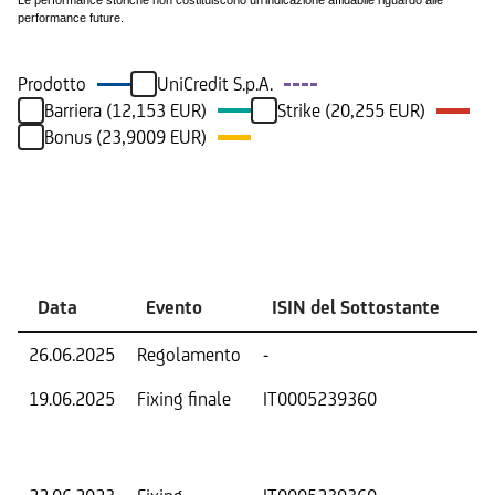
Le performance storiche non costituiscono un'indicazione affidabile riguardo alle
performance future.
Prodotto
UniCredit S.p.A.
Barriera (12,153 EUR)
Strike (20,255 EUR)
Bonus (23,9009 EUR)
Eventi
Data
Evento
ISIN del Sottostante
V
26.06.2025
Regolamento
-
Ri
19.06.2025
Fixing finale
IT0005239360
Val
Dat
Os