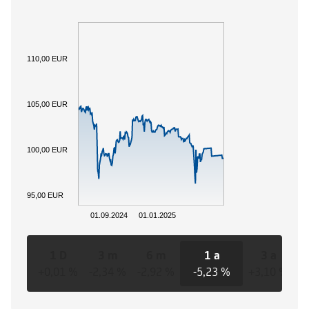
110,00 EUR
105,00 EUR
100,00 EUR
95,00 EUR
01.09.2024
01.01.2025
1 D
3 m
6 m
1 a
3 a
+0,01 %
-2,34 %
-2,92 %
-5,23 %
+3,10 %
+