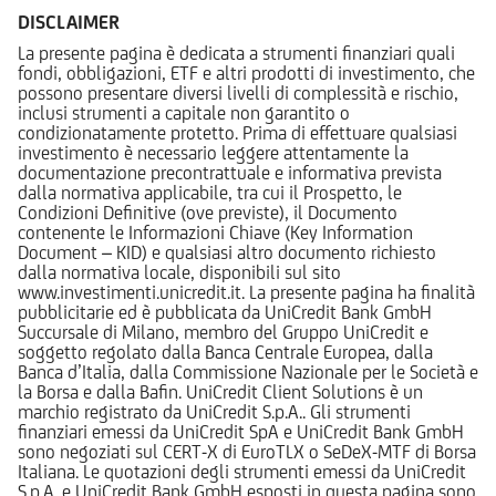
DISCLAIMER
La presente pagina è dedicata a strumenti finanziari quali
fondi, obbligazioni, ETF e altri prodotti di investimento, che
possono presentare diversi livelli di complessità e rischio,
inclusi strumenti a capitale non garantito o
condizionatamente protetto. Prima di effettuare qualsiasi
investimento è necessario leggere attentamente la
documentazione precontrattuale e informativa prevista
dalla normativa applicabile, tra cui il Prospetto, le
Condizioni Definitive (ove previste), il Documento
contenente le Informazioni Chiave (Key Information
Document – KID) e qualsiasi altro documento richiesto
dalla normativa locale, disponibili sul sito
www.investimenti.unicredit.it. La presente pagina ha finalità
pubblicitarie ed è pubblicata da UniCredit Bank GmbH
Succursale di Milano, membro del Gruppo UniCredit e
soggetto regolato dalla Banca Centrale Europea, dalla
Banca d’Italia, dalla Commissione Nazionale per le Società e
la Borsa e dalla Bafin. UniCredit Client Solutions è un
marchio registrato da UniCredit S.p.A.. Gli strumenti
finanziari emessi da UniCredit SpA e UniCredit Bank GmbH
sono negoziati sul CERT-X di EuroTLX o SeDeX-MTF di Borsa
Italiana. Le quotazioni degli strumenti emessi da UniCredit
S.p.A. e UniCredit Bank GmbH esposti in questa pagina sono