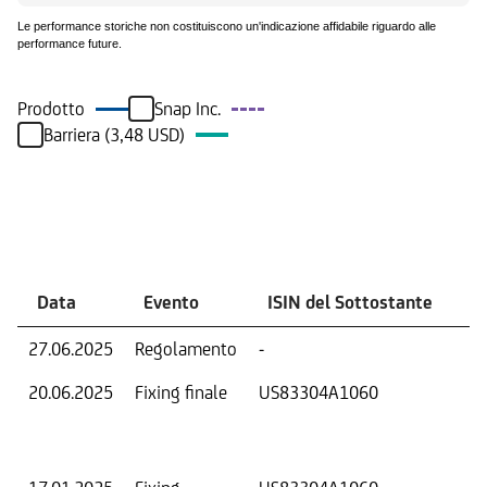
Le performance storiche non costituiscono un'indicazione affidabile riguardo alle
performance future.
Prodotto
Snap Inc.
Barriera (3,48 USD)
Eventi
Data
Evento
ISIN del Sottostante
V
27.06.2025
Regolamento
-
Ri
20.06.2025
Fixing finale
US83304A1060
Val
Dat
Os