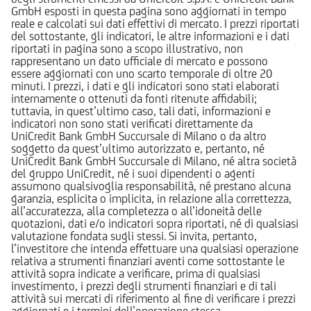
GmbH esposti in questa pagina sono aggiornati in tempo
reale e calcolati sui dati effettivi di mercato. I prezzi riportati
del sottostante, gli indicatori, le altre informazioni e i dati
riportati in pagina sono a scopo illustrativo, non
rappresentano un dato ufficiale di mercato e possono
essere aggiornati con uno scarto temporale di oltre 20
minuti. I prezzi, i dati e gli indicatori sono stati elaborati
internamente o ottenuti da fonti ritenute affidabili;
tuttavia, in quest’ultimo caso, tali dati, informazioni e
indicatori non sono stati verificati direttamente da
UniCredit Bank GmbH Succursale di Milano o da altro
soggetto da quest’ultimo autorizzato e, pertanto, né
UniCredit Bank GmbH Succursale di Milano, né altra società
del gruppo UniCredit, né i suoi dipendenti o agenti
assumono qualsivoglia responsabilità, né prestano alcuna
garanzia, esplicita o implicita, in relazione alla correttezza,
all’accuratezza, alla completezza o all’idoneità delle
quotazioni, dati e/o indicatori sopra riportati, né di qualsiasi
valutazione fondata sugli stessi. Si invita, pertanto,
l’investitore che intenda effettuare una qualsiasi operazione
relativa a strumenti finanziari aventi come sottostante le
attività sopra indicate a verificare, prima di qualsiasi
investimento, i prezzi degli strumenti finanziari e di tali
attività sui mercati di riferimento al fine di verificare i prezzi
aggiornati e i termini dell’operazione stessa.