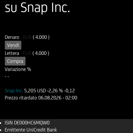
su Snap Inc.
ISIN
Codice di Negoziazione
DE000HC6MQW0
UC6MQW
Denaro
-
EUR
( 4.000 )
Vendi
Lettera
-
EUR
( 4.000 )
Compra
Variazione %
-
-
-
Snap Inc.
5,205 USD
-2,26 %
-0,12
Prezzo ritardato
06.08.2026
- 02:00
ISIN
DE000HC6MQW0
Emittente
UniCredit Bank