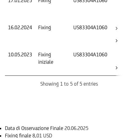
17.01.2025
Fixing
US83304A1060
Val
Dat
Os
16.02.2024
Fixing
US83304A1060
Val
Dat
Os
10.05.2023
Fixing
US83304A1060
Fix
iniziale
ini
Bar
Showing 1 to 5 of 5 entries
Informazioni sul rimborso
Data di Osservazione Finale
20.06.2025
Fixing finale
8,01 USD