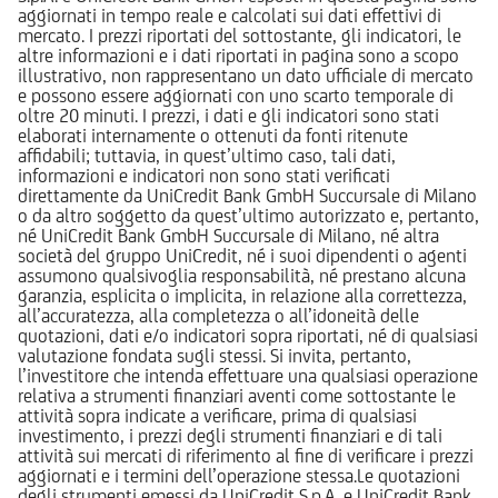
aggiornati in tempo reale e calcolati sui dati effettivi di
mercato. I prezzi riportati del sottostante, gli indicatori, le
altre informazioni e i dati riportati in pagina sono a scopo
illustrativo, non rappresentano un dato ufficiale di mercato
e possono essere aggiornati con uno scarto temporale di
oltre 20 minuti. I prezzi, i dati e gli indicatori sono stati
elaborati internamente o ottenuti da fonti ritenute
affidabili; tuttavia, in quest’ultimo caso, tali dati,
informazioni e indicatori non sono stati verificati
direttamente da UniCredit Bank GmbH Succursale di Milano
o da altro soggetto da quest’ultimo autorizzato e, pertanto,
né UniCredit Bank GmbH Succursale di Milano, né altra
società del gruppo UniCredit, né i suoi dipendenti o agenti
assumono qualsivoglia responsabilità, né prestano alcuna
garanzia, esplicita o implicita, in relazione alla correttezza,
all’accuratezza, alla completezza o all’idoneità delle
quotazioni, dati e/o indicatori sopra riportati, né di qualsiasi
valutazione fondata sugli stessi. Si invita, pertanto,
l’investitore che intenda effettuare una qualsiasi operazione
relativa a strumenti finanziari aventi come sottostante le
attività sopra indicate a verificare, prima di qualsiasi
investimento, i prezzi degli strumenti finanziari e di tali
attività sui mercati di riferimento al fine di verificare i prezzi
aggiornati e i termini dell’operazione stessa.Le quotazioni
degli strumenti emessi da UniCredit S.p.A. e UniCredit Bank