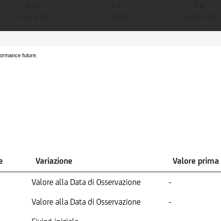
6 m
1 a
3 a
+0,76 %
+1,40 %
+29,61 %
formance future.
e
Variazione
Valore prima
Valore alla Data di Osservazione
-
Valore alla Data di Osservazione
-