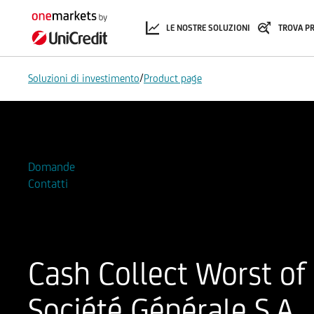
LE NOSTRE SOLUZIONI
TROVA P
/
Soluzioni di investimento
Product page
Aggiungi alla Watchlist
Domande
Contatti
Cash Collect Worst o
Société Générale S.A.