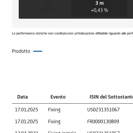
1 D
3 m
+0,00 %
+0,43 %
Le performance storiche non costituiscono un'indicazione affidabile riguardo alle per
Prodotto
Eventi
Data
Evento
ISIN del Sottostant
17.01.2025
Fixing
US0231351067
17.01.2025
Fixing
FR0000130809