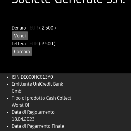
ISIN
Codice di Negoziazione
DE000HC613Y0
UC613Y
Denaro
-
EUR
( 2.500 )
Vendi
Lettera
-
EUR
( 2.500 )
Compra
ISIN
DE000HC613Y0
Emittente
UniCredit Bank
GmbH
Tipo di prodotto
Cash Collect
Worst Of
Data di Regolamento
18.04.2023
Data di Pagamento Finale