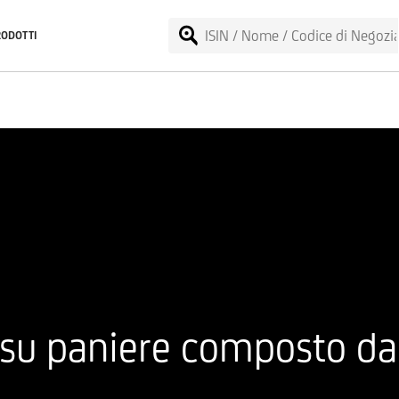
RODOTTI
f su paniere composto d