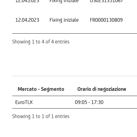
12.04.2023
Fixing iniziale
US0231351067
12.04.2023
Fixing iniziale
FR0000130809
Showing 1 to 4 of 4 entries
Mercati
Mercato - Segmento
Orario di negoziazione
Mercato - Segmento
Orario di negoziazione
EuroTLX
09:05 - 17:30
Showing 1 to 1 of 1 entries