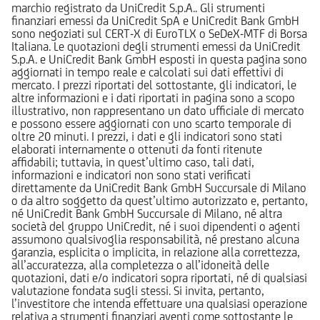
marchio registrato da UniCredit S.p.A.. Gli strumenti
finanziari emessi da UniCredit SpA e UniCredit Bank GmbH
sono negoziati sul CERT-X di EuroTLX o SeDeX-MTF di Borsa
Italiana. Le quotazioni degli strumenti emessi da UniCredit
S.p.A. e UniCredit Bank GmbH esposti in questa pagina sono
aggiornati in tempo reale e calcolati sui dati effettivi di
mercato. I prezzi riportati del sottostante, gli indicatori, le
altre informazioni e i dati riportati in pagina sono a scopo
illustrativo, non rappresentano un dato ufficiale di mercato
e possono essere aggiornati con uno scarto temporale di
oltre 20 minuti. I prezzi, i dati e gli indicatori sono stati
elaborati internamente o ottenuti da fonti ritenute
affidabili; tuttavia, in quest’ultimo caso, tali dati,
informazioni e indicatori non sono stati verificati
direttamente da UniCredit Bank GmbH Succursale di Milano
o da altro soggetto da quest’ultimo autorizzato e, pertanto,
né UniCredit Bank GmbH Succursale di Milano, né altra
società del gruppo UniCredit, né i suoi dipendenti o agenti
assumono qualsivoglia responsabilità, né prestano alcuna
garanzia, esplicita o implicita, in relazione alla correttezza,
all’accuratezza, alla completezza o all’idoneità delle
quotazioni, dati e/o indicatori sopra riportati, né di qualsiasi
valutazione fondata sugli stessi. Si invita, pertanto,
l’investitore che intenda effettuare una qualsiasi operazione
relativa a strumenti finanziari aventi come sottostante le