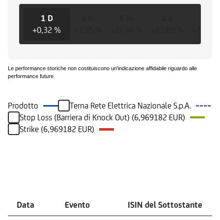
1 D
3 m
6 m
1 a
3 a
+0,32 %
+3,95 %
+22,48 %
+81,09 %
+264,0
Le performance storiche non costituiscono un'indicazione affidabile riguardo alle
performance future.
Prodotto
Terna Rete Elettrica Nazionale S.p.A.
Stop Loss (Barriera di Knock Out) (6,969182 EUR)
Strike (6,969182 EUR)
Eventi
Data
Evento
ISIN del Sottostante