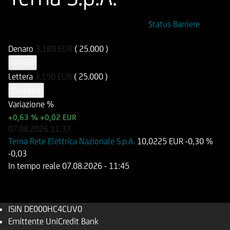
ISIN
Codice di Negoziazione
Status Barriere
DE000HC4CUV0
UC4CUV
Denaro
3,180
EUR
( 25.000 )
Vendi
Lettera
3,190
EUR
( 25.000 )
Compra
Variazione %
+0,63 %
+0,02 EUR
07.08.2026
11:37
Terna Rete Elettrica Nazionale S.p.A.
10,0225 EUR
-0,30 %
-0,03
In tempo reale
07.08.2026
- 11:45
ISIN
DE000HC4CUV0
Emittente
UniCredit Bank