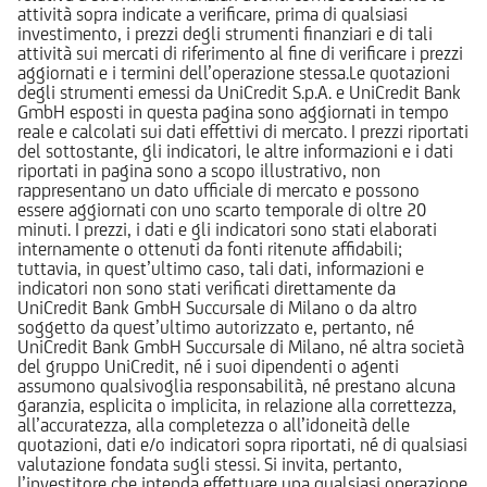
attività sopra indicate a verificare, prima di qualsiasi
investimento, i prezzi degli strumenti finanziari e di tali
attività sui mercati di riferimento al fine di verificare i prezzi
aggiornati e i termini dell’operazione stessa.Le quotazioni
degli strumenti emessi da UniCredit S.p.A. e UniCredit Bank
GmbH esposti in questa pagina sono aggiornati in tempo
reale e calcolati sui dati effettivi di mercato. I prezzi riportati
del sottostante, gli indicatori, le altre informazioni e i dati
riportati in pagina sono a scopo illustrativo, non
rappresentano un dato ufficiale di mercato e possono
essere aggiornati con uno scarto temporale di oltre 20
minuti. I prezzi, i dati e gli indicatori sono stati elaborati
internamente o ottenuti da fonti ritenute affidabili;
tuttavia, in quest’ultimo caso, tali dati, informazioni e
indicatori non sono stati verificati direttamente da
UniCredit Bank GmbH Succursale di Milano o da altro
soggetto da quest’ultimo autorizzato e, pertanto, né
UniCredit Bank GmbH Succursale di Milano, né altra società
del gruppo UniCredit, né i suoi dipendenti o agenti
assumono qualsivoglia responsabilità, né prestano alcuna
garanzia, esplicita o implicita, in relazione alla correttezza,
all’accuratezza, alla completezza o all’idoneità delle
quotazioni, dati e/o indicatori sopra riportati, né di qualsiasi
valutazione fondata sugli stessi. Si invita, pertanto,
l’investitore che intenda effettuare una qualsiasi operazione