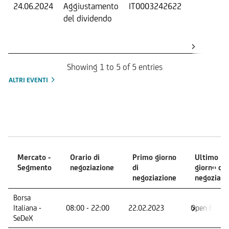
24.06.2024
Aggiustamento
IT0003242622
S
del dividendo
S
(
K
Showing 1 to 5 of 5 entries
ALTRI EVENTI
Mercati
Mercato -
Orario di
Primo giorno
Ultimo
Segmento
negoziazione
di
giorno di
negoziazione
negoziazi
Mercato -
Orario di
Primo giorno
Ultimo
Borsa
Segmento
negoziazione
di
giorno di
Italiana -
08:00 - 22:00
22.02.2023
Open End
negoziazione
negoziazi
SeDeX