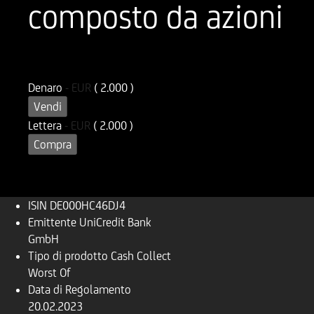
composto da azioni
ISIN
Codice di Negoziazione
DE000HC46DJ4
UC46DJ
Denaro
-
EUR
( 2.000 )
Vendi
Lettera
-
EUR
( 2.000 )
Compra
ISIN
DE000HC46DJ4
Emittente
UniCredit Bank
GmbH
Tipo di prodotto
Cash Collect
Worst Of
Data di Regolamento
20.02.2023