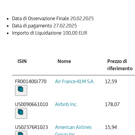
Informazioni sul rimborso
Data di Osservazione Finale
20.02.2025
Data di pagamento
27.02.2025
Importo di Liquidazione
100,00 EUR
Sottostante
ISIN
Nome
Prezzo di
riferimento
FR001400J770
Air France-KLM S.A.
12,59
US0090661010
Airbnb Inc.
178,07
US02376R1023
American Airlines
15,94
Group Inc.