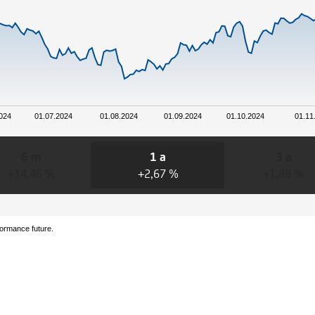
2024
01.07.2024
01.08.2024
01.09.2024
01.10.2024
01.11
6 m
1 a
3 a
+14,46 %
+2,67 %
+1,88 %
formance future.