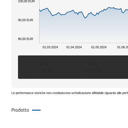
100,00 EUR
90,00 EUR
80,00 EUR
01.03.2024
01.04.2024
01.05.2024
01.06.
1 D
3 m
+1,02 %
+9,07 %
Le performance storiche non costituiscono un'indicazione affidabile riguardo alle per
Prodotto