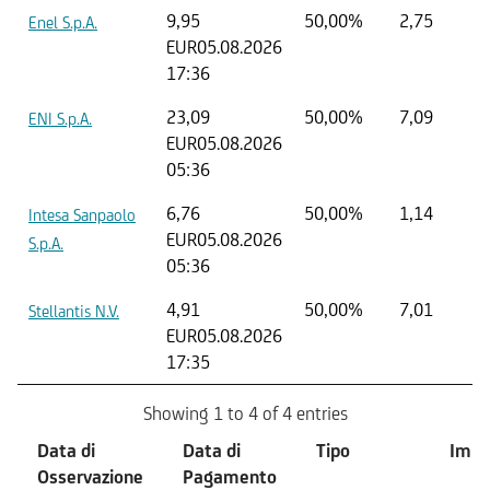
9,95
50,00%
2,75
Enel S.p.A.
EUR
05.08.2026
17:36
23,09
50,00%
7,09
ENI S.p.A.
EUR
05.08.2026
05:36
6,76
50,00%
1,14
Intesa Sanpaolo
EUR
05.08.2026
S.p.A.
05:36
4,91
50,00%
7,01
Stellantis N.V.
EUR
05.08.2026
17:35
Showing 1 to 4 of 4 entries
Data di
Data di
Tipo
Impo
Osservazione
Pagamento