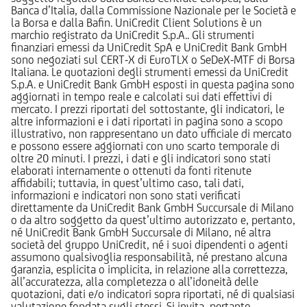
Banca d’Italia, dalla Commissione Nazionale per le Società e
la Borsa e dalla Bafin. UniCredit Client Solutions è un
marchio registrato da UniCredit S.p.A.. Gli strumenti
finanziari emessi da UniCredit SpA e UniCredit Bank GmbH
sono negoziati sul CERT-X di EuroTLX o SeDeX-MTF di Borsa
Italiana. Le quotazioni degli strumenti emessi da UniCredit
S.p.A. e UniCredit Bank GmbH esposti in questa pagina sono
aggiornati in tempo reale e calcolati sui dati effettivi di
mercato. I prezzi riportati del sottostante, gli indicatori, le
altre informazioni e i dati riportati in pagina sono a scopo
illustrativo, non rappresentano un dato ufficiale di mercato
e possono essere aggiornati con uno scarto temporale di
oltre 20 minuti. I prezzi, i dati e gli indicatori sono stati
elaborati internamente o ottenuti da fonti ritenute
affidabili; tuttavia, in quest’ultimo caso, tali dati,
informazioni e indicatori non sono stati verificati
direttamente da UniCredit Bank GmbH Succursale di Milano
o da altro soggetto da quest’ultimo autorizzato e, pertanto,
né UniCredit Bank GmbH Succursale di Milano, né altra
società del gruppo UniCredit, né i suoi dipendenti o agenti
assumono qualsivoglia responsabilità, né prestano alcuna
garanzia, esplicita o implicita, in relazione alla correttezza,
all’accuratezza, alla completezza o all’idoneità delle
quotazioni, dati e/o indicatori sopra riportati, né di qualsiasi
valutazione fondata sugli stessi. Si invita, pertanto,