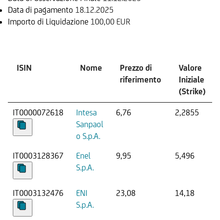
Data di pagamento
18.12.2025
Importo di Liquidazione
100,00 EUR
Sottostante
ISIN
Nome
Prezzo di
Valore
riferimento
Iniziale
(Strike)
IT0000072618
Intesa
6,76
2,2855
Sanpaol
o S.p.A.
IT0003128367
Enel
9,95
5,496
S.p.A.
IT0003132476
ENI
23,08
14,18
S.p.A.