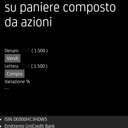
su paniere composto
da azioni
ISIN
Codice di Negoziazione
DE000HC3HDW5
UC3HDW
Denaro
-
EUR
( 1.500 )
Vendi
Lettera
-
EUR
( 1.500 )
Compra
Variazione %
-
-
-
ISIN
DE000HC3HDW5
Emittente
UniCredit Bank