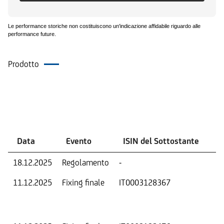
Le performance storiche non costituiscono un'indicazione affidabile riguardo alle
performance future.
Prodotto
Eventi
Data
Evento
ISIN del Sottostante
V
18.12.2025
Regolamento
-
Ri
11.12.2025
Fixing finale
IT0003128367
Val
Dat
Os