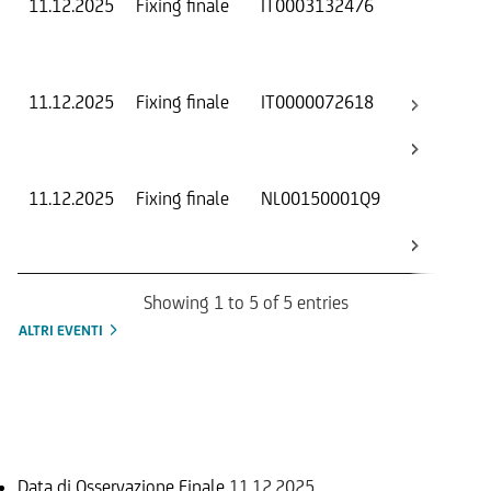
11.12.2025
Fixing finale
IT0003132476
Val
Dat
Os
11.12.2025
Fixing finale
IT0000072618
Val
Dat
Os
11.12.2025
Fixing finale
NL00150001Q9
Val
Dat
Os
Showing 1 to 5 of 5 entries
ALTRI EVENTI
Informazioni sul rimborso
Data di Osservazione Finale
11.12.2025