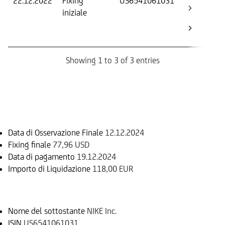
22.12.2022
Fixing
US6541061031
Fix
iniziale
ini
Str
Bo
Showing 1 to 3 of 3 entries
Informazioni sul rimborso
Data di Osservazione Finale
12.12.2024
Fixing finale
77,96 USD
Data di pagamento
19.12.2024
Importo di Liquidazione
118,00 EUR
Sottostante
Nome del sottostante
NIKE Inc.
ISIN
US6541061031