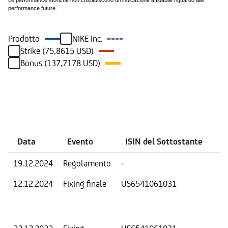
Le performance storiche non costituiscono un'indicazione affidabile riguardo alle
performance future.
Prodotto
NIKE Inc.
Strike (75,8615 USD)
Bonus (137,7178 USD)
Eventi
Data
Evento
ISIN del Sottostante
V
19.12.2024
Regolamento
-
Ri
12.12.2024
Fixing finale
US6541061031
Val
Dat
Os