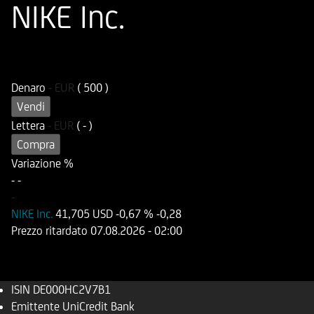
NIKE Inc.
ISIN
Codice di Negoziazione
DE000HC2V7B1
UC2V7B
Denaro
-
EUR
( 500 )
Vendi
Lettera
-
EUR
( - )
Compra
Variazione %
-
-
-
NIKE Inc.
41,705 USD
-0,67 %
-0,28
Prezzo ritardato
07.08.2026
- 02:00
ISIN
DE000HC2V7B1
Emittente
UniCredit Bank