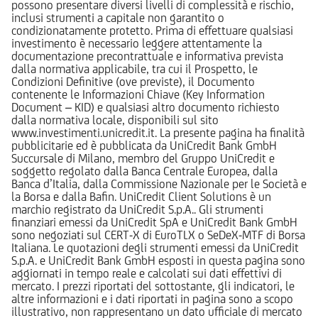
possono presentare diversi livelli di complessità e rischio,
inclusi strumenti a capitale non garantito o
condizionatamente protetto. Prima di effettuare qualsiasi
investimento è necessario leggere attentamente la
documentazione precontrattuale e informativa prevista
dalla normativa applicabile, tra cui il Prospetto, le
Condizioni Definitive (ove previste), il Documento
contenente le Informazioni Chiave (Key Information
Document – KID) e qualsiasi altro documento richiesto
dalla normativa locale, disponibili sul sito
www.investimenti.unicredit.it. La presente pagina ha finalità
pubblicitarie ed è pubblicata da UniCredit Bank GmbH
Succursale di Milano, membro del Gruppo UniCredit e
soggetto regolato dalla Banca Centrale Europea, dalla
Banca d’Italia, dalla Commissione Nazionale per le Società e
la Borsa e dalla Bafin. UniCredit Client Solutions è un
marchio registrato da UniCredit S.p.A.. Gli strumenti
finanziari emessi da UniCredit SpA e UniCredit Bank GmbH
sono negoziati sul CERT-X di EuroTLX o SeDeX-MTF di Borsa
Italiana. Le quotazioni degli strumenti emessi da UniCredit
S.p.A. e UniCredit Bank GmbH esposti in questa pagina sono
aggiornati in tempo reale e calcolati sui dati effettivi di
mercato. I prezzi riportati del sottostante, gli indicatori, le
altre informazioni e i dati riportati in pagina sono a scopo
illustrativo, non rappresentano un dato ufficiale di mercato