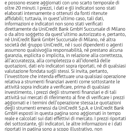
e possono essere aggiornati con uno scarto temporale di
oltre 20 minuti. I prezzi, i dati e gli indicatori sono stati
elaborati internamente o ottenuti da fonti ritenute
affidabili; tuttavia, in quest’ultimo caso, tali dati,
informazioni e indicatori non sono stati verificati
direttamente da UniCredit Bank GmbH Succursale di Milano
o da altro soggetto da quest’ultimo autorizzato e, pertanto,
né UniCredit Bank GmbH Succursale di Milano, né altra
società del gruppo UniCredit, né i suoi dipendenti o agenti
assumono qualsivoglia responsabilità, né prestano alcuna
garanzia, esplicita o implicita, in relazione alla correttezza,
all’accuratezza, alla completezza o all’idoneità delle
quotazioni, dati e/o indicatori sopra riportati, né di qualsiasi
valutazione fondata sugli stessi. Si invita, pertanto,
l’investitore che intenda effettuare una qualsiasi operazione
relativa a strumenti finanziari aventi come sottostante le
attività sopra indicate a verificare, prima di qualsiasi
investimento, i prezzi degli strumenti finanziari e di tali
attività sui mercati di riferimento al fine di verificare i prezzi
aggiornati e i termini dell’operazione stessa.Le quotazioni
degli strumenti emessi da UniCredit S.p.A. e UniCredit Bank
GmbH esposti in questa pagina sono aggiornati in tempo
reale e calcolati sui dati effettivi di mercato. I prezzi riportati
del sottostante, gli indicatori, le altre informazioni e i dati
riportati in pagina sono a scopo illustrativo, non