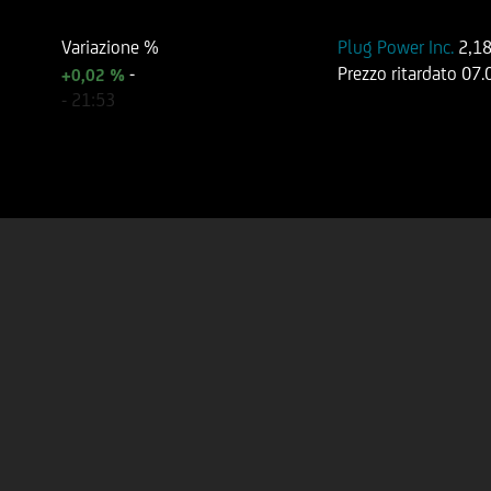
Variazione %
Plug Power Inc.
2,1
-
Prezzo ritardato
07.
+0,02 %
-
21:53