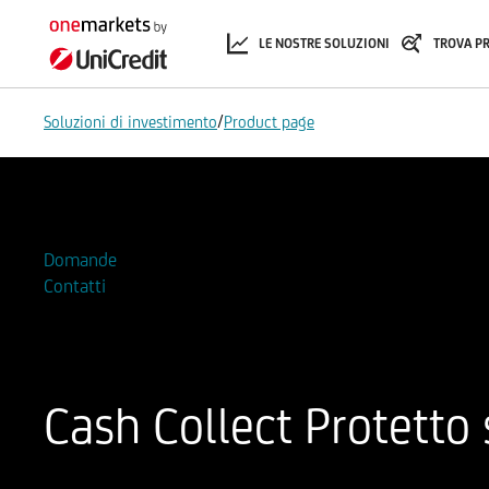
LE NOSTRE SOLUZIONI
TROVA P
/
Soluzioni di investimento
Product page
Aggiungi alla Watchlist
Domande
Contatti
Cash Collect Protetto
ISIN
Codice di Negoziazione