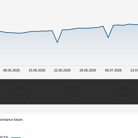
08.06.2026
15.06.2026
22.06.2026
29.06.2026
06.07.2026
13.0
6 m
1 a
3 a
+1,27 %
+3,59 %
+4,88 %
formance future.