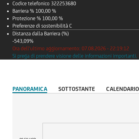
Codice telefonico
322253680
Barriera %
100,00 %
Protezione %
100,00 %
Preferenze di sostenibilità
C
Distanza dalla Barriera (%)
-543,09%
Ora dell'ultimo aggiornamento: 07.08.2026 - 22:19:12
Si prega di prendere visione delle informazioni importanti.
PANORAMICA
SOTTOSTANTE
CALENDARIO