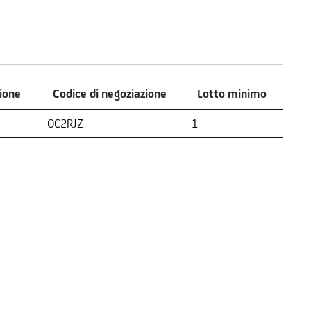
zione
Codice di negoziazione
Lotto minimo
zione
Codice di negoziazione
Lotto minimo
OC2RJZ
1