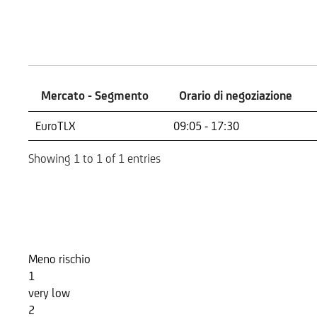
Mercati
Mercato - Segmento
Orario di negoziazione
Mercato - Segmento
Orario di negoziazione
EuroTLX
09:05 - 17:30
Showing 1 to 1 of 1 entries
Indicatore di Rischio
Meno rischio
1
very low
2