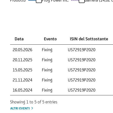
Prodotto
Plug Power Inc.
Barriera (14,02 
Eventi
Data
Evento
ISIN del Sottostante
20.05.2026
Fixing
US72919P2020
20.11.2025
Fixing
US72919P2020
15.05.2025
Fixing
US72919P2020
21.11.2024
Fixing
US72919P2020
16.05.2024
Fixing
US72919P2020
Showing 1 to 5 of 5 entries
ALTRI EVENTI