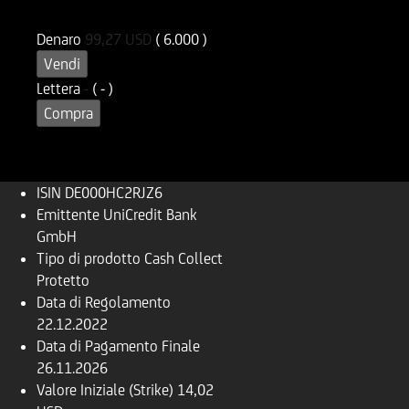
DE000HC2RJZ6
OC2RJZ
Denaro
99,27
USD
( 6.000 )
Vendi
Lettera
-
( - )
Compra
ISIN
DE000HC2RJZ6
Emittente
UniCredit Bank
GmbH
Tipo di prodotto
Cash Collect
Protetto
Data di Regolamento
22.12.2022
Data di Pagamento Finale
26.11.2026
Valore Iniziale (Strike)
14,02