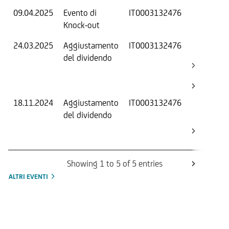
09.04.2025
Evento di
IT0003132476
-
Knock-out
24.03.2025
Aggiustamento
IT0003132476
S
del dividendo
S
(
K
18.11.2024
Aggiustamento
IT0003132476
S
del dividendo
S
(
K
Showing 1 to 5 of 5 entries
ALTRI EVENTI
Informazioni sul rimborso