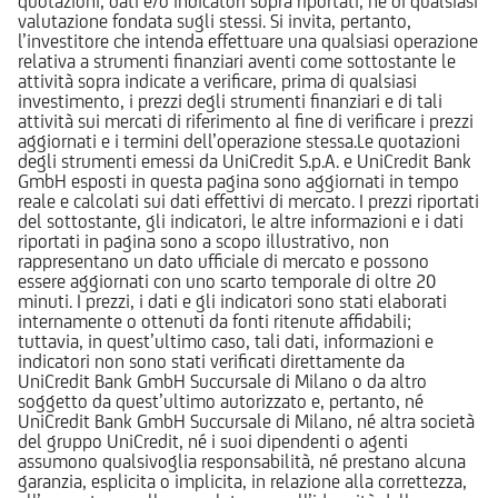
quotazioni, dati e/o indicatori sopra riportati, né di qualsiasi
valutazione fondata sugli stessi. Si invita, pertanto,
l’investitore che intenda effettuare una qualsiasi operazione
relativa a strumenti finanziari aventi come sottostante le
attività sopra indicate a verificare, prima di qualsiasi
investimento, i prezzi degli strumenti finanziari e di tali
attività sui mercati di riferimento al fine di verificare i prezzi
aggiornati e i termini dell’operazione stessa.Le quotazioni
degli strumenti emessi da UniCredit S.p.A. e UniCredit Bank
GmbH esposti in questa pagina sono aggiornati in tempo
reale e calcolati sui dati effettivi di mercato. I prezzi riportati
del sottostante, gli indicatori, le altre informazioni e i dati
riportati in pagina sono a scopo illustrativo, non
rappresentano un dato ufficiale di mercato e possono
essere aggiornati con uno scarto temporale di oltre 20
minuti. I prezzi, i dati e gli indicatori sono stati elaborati
internamente o ottenuti da fonti ritenute affidabili;
tuttavia, in quest’ultimo caso, tali dati, informazioni e
indicatori non sono stati verificati direttamente da
UniCredit Bank GmbH Succursale di Milano o da altro
soggetto da quest’ultimo autorizzato e, pertanto, né
UniCredit Bank GmbH Succursale di Milano, né altra società
del gruppo UniCredit, né i suoi dipendenti o agenti
assumono qualsivoglia responsabilità, né prestano alcuna
garanzia, esplicita o implicita, in relazione alla correttezza,