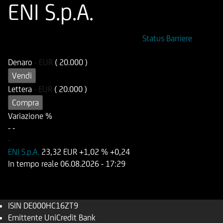
ENI S.p.A.
ISIN
Codice di Negoziazione
Status Barriere
DE000HC16ZT9
UC16ZT
Denaro
-
EUR
( 20.000 )
Vendi
Lettera
-
EUR
( 20.000 )
Compra
Variazione %
-
-
-
ENI S.p.A.
23,32 EUR
+1,02 %
+0,24
In tempo reale
06.08.2026
- 17:29
ISIN
DE000HC16ZT9
Emittente
UniCredit Bank