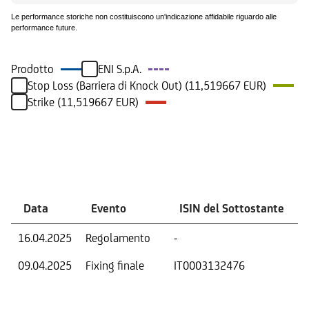
Le performance storiche non costituiscono un'indicazione affidabile riguardo alle
performance future.
Prodotto
ENI S.p.A.
Stop Loss (Barriera di Knock Out) (11,519667 EUR)
Strike (11,519667 EUR)
Eventi
Data
Evento
ISIN del Sottostante
16.04.2025
Regolamento
-
09.04.2025
Fixing finale
IT0003132476
V
D
O