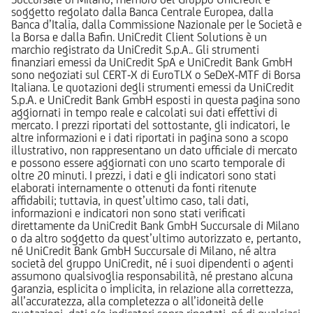
soggetto regolato dalla Banca Centrale Europea, dalla
Banca d’Italia, dalla Commissione Nazionale per le Società e
la Borsa e dalla Bafin. UniCredit Client Solutions è un
marchio registrato da UniCredit S.p.A.. Gli strumenti
finanziari emessi da UniCredit SpA e UniCredit Bank GmbH
sono negoziati sul CERT-X di EuroTLX o SeDeX-MTF di Borsa
Italiana. Le quotazioni degli strumenti emessi da UniCredit
S.p.A. e UniCredit Bank GmbH esposti in questa pagina sono
aggiornati in tempo reale e calcolati sui dati effettivi di
mercato. I prezzi riportati del sottostante, gli indicatori, le
altre informazioni e i dati riportati in pagina sono a scopo
illustrativo, non rappresentano un dato ufficiale di mercato
e possono essere aggiornati con uno scarto temporale di
oltre 20 minuti. I prezzi, i dati e gli indicatori sono stati
elaborati internamente o ottenuti da fonti ritenute
affidabili; tuttavia, in quest’ultimo caso, tali dati,
informazioni e indicatori non sono stati verificati
direttamente da UniCredit Bank GmbH Succursale di Milano
o da altro soggetto da quest’ultimo autorizzato e, pertanto,
né UniCredit Bank GmbH Succursale di Milano, né altra
società del gruppo UniCredit, né i suoi dipendenti o agenti
assumono qualsivoglia responsabilità, né prestano alcuna
garanzia, esplicita o implicita, in relazione alla correttezza,
all’accuratezza, alla completezza o all’idoneità delle