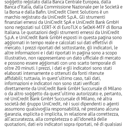
soggetto regolato dalla Banca Centrale Europea, dalla
Banca d’Italia, dalla Commissione Nazionale per le Società e
la Borsa e dalla Bafin. UniCredit Client Solutions è un
marchio registrato da UniCredit S.p.A.. Gli strumenti
finanziari emessi da UniCredit SpA e UniCredit Bank GmbH
sono negoziati sul CERT-X di EuroTLX o SeDeX-MTF di Borsa
Italiana. Le quotazioni degli strumenti emessi da UniCredit
S.p.A. e UniCredit Bank GmbH esposti in questa pagina sono
aggiornati in tempo reale e calcolati sui dati effettivi di
mercato. I prezzi riportati del sottostante, gli indicatori, le
altre informazioni e i dati riportati in pagina sono a scopo
illustrativo, non rappresentano un dato ufficiale di mercato
e possono essere aggiornati con uno scarto temporale di
oltre 20 minuti. I prezzi, i dati e gli indicatori sono stati
elaborati internamente o ottenuti da fonti ritenute
affidabili; tuttavia, in quest’ultimo caso, tali dati,
informazioni e indicatori non sono stati verificati
direttamente da UniCredit Bank GmbH Succursale di Milano
o da altro soggetto da quest’ultimo autorizzato e, pertanto,
né UniCredit Bank GmbH Succursale di Milano, né altra
società del gruppo UniCredit, né i suoi dipendenti o agenti
assumono qualsivoglia responsabilità, né prestano alcuna
garanzia, esplicita o implicita, in relazione alla correttezza,
all’accuratezza, alla completezza o all’idoneità delle
quotazioni, dati e/o indicatori sopra riportati, né di qualsiasi