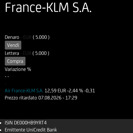
France-KLM S.A.
ISIN
Codice di Negoziazione
DE000HB9YRT4
OB9YRT
Denaro
-
EUR
( 5.000 )
Vendi
Lettera
-
EUR
( 5.000 )
Compra
Variazione %
-
-
-
Air France-KLM S.A.
12,59 EUR
-2,44 %
-0,31
Prezzo ritardato
07.08.2026
- 17:29
ISIN
DE000HB9YRT4
Emittente
UniCredit Bank