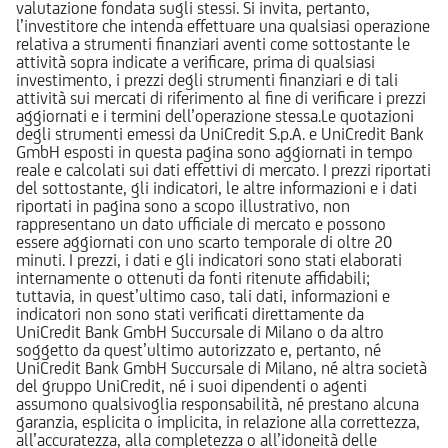
valutazione fondata sugli stessi. Si invita, pertanto,
l’investitore che intenda effettuare una qualsiasi operazione
relativa a strumenti finanziari aventi come sottostante le
attività sopra indicate a verificare, prima di qualsiasi
investimento, i prezzi degli strumenti finanziari e di tali
attività sui mercati di riferimento al fine di verificare i prezzi
aggiornati e i termini dell’operazione stessa.Le quotazioni
degli strumenti emessi da UniCredit S.p.A. e UniCredit Bank
GmbH esposti in questa pagina sono aggiornati in tempo
reale e calcolati sui dati effettivi di mercato. I prezzi riportati
del sottostante, gli indicatori, le altre informazioni e i dati
riportati in pagina sono a scopo illustrativo, non
rappresentano un dato ufficiale di mercato e possono
essere aggiornati con uno scarto temporale di oltre 20
minuti. I prezzi, i dati e gli indicatori sono stati elaborati
internamente o ottenuti da fonti ritenute affidabili;
tuttavia, in quest’ultimo caso, tali dati, informazioni e
indicatori non sono stati verificati direttamente da
UniCredit Bank GmbH Succursale di Milano o da altro
soggetto da quest’ultimo autorizzato e, pertanto, né
UniCredit Bank GmbH Succursale di Milano, né altra società
del gruppo UniCredit, né i suoi dipendenti o agenti
assumono qualsivoglia responsabilità, né prestano alcuna
garanzia, esplicita o implicita, in relazione alla correttezza,
all’accuratezza, alla completezza o all’idoneità delle