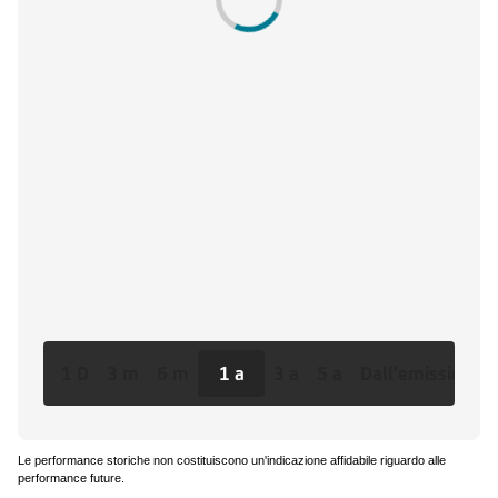
1 D
3 m
6 m
1 a
3 a
5 a
Dall'emissione
Le performance storiche non costituiscono un'indicazione affidabile riguardo alle
performance future.