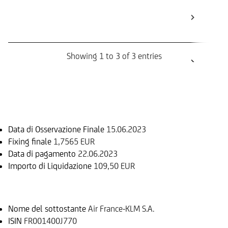
Str
Bar
Bo
Showing 1 to 3 of 3 entries
Informazioni sul rimborso
Data di Osservazione Finale
15.06.2023
Fixing finale
1,7565 EUR
Data di pagamento
22.06.2023
Importo di Liquidazione
109,50 EUR
Sottostante
Nome del sottostante
Air France-KLM S.A.
ISIN
FR001400J770