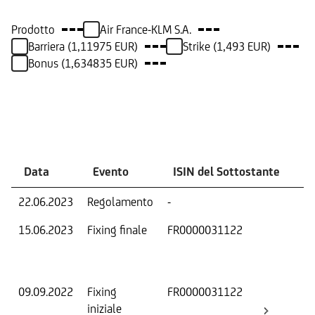
Prodotto
Air France-KLM S.A.
Barriera (1,11975 EUR)
Strike (1,493 EUR)
Bonus (1,634835 EUR)
Eventi
Data
Evento
ISIN del Sottostante
V
22.06.2023
Regolamento
-
Ri
15.06.2023
Fixing finale
FR0000031122
Val
Dat
Os
09.09.2022
Fixing
FR0000031122
Fix
iniziale
ini