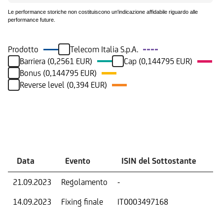
Le performance storiche non costituiscono un'indicazione affidabile riguardo alle
performance future.
Prodotto
Telecom Italia S.p.A.
Barriera (0,2561 EUR)
Cap (0,144795 EUR)
Bonus (0,144795 EUR)
Reverse level (0,394 EUR)
Eventi
Data
Evento
ISIN del Sottostante
V
21.09.2023
Regolamento
-
Ri
14.09.2023
Fixing finale
IT0003497168
Val
Dat