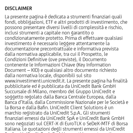
DISCLAIMER
La presente pagina è dedicata a strumenti finanziari quali
fondi, obbligazioni, ETF e altri prodotti di investimento, che
possono presentare diversi livelli di complessità e rischio,
inclusi strumenti a capitale non garantito o
condizionatamente protetto. Prima di effettuare qualsiasi
investimento è necessario leggere attentamente la
documentazione precontrattuale e informativa prevista
dalla normativa applicabile, tra cui il Prospetto, le
Condizioni Definitive (ove previste), il Documento
contenente le Informazioni Chiave (Key Information
Document – KID) e qualsiasi altro documento richiesto
dalla normativa locale, disponibili sul sito
www.investimenti.unicredit.it. La presente pagina ha finalità
pubblicitarie ed è pubblicata da UniCredit Bank GmbH
Succursale di Milano, membro del Gruppo UniCredit e
soggetto regolato dalla Banca Centrale Europea, dalla
Banca d’Italia, dalla Commissione Nazionale per le Società e
la Borsa e dalla Bafin. UniCredit Client Solutions è un
marchio registrato da UniCredit S.p.A.. Gli strumenti
finanziari emessi da UniCredit SpA e UniCredit Bank GmbH
sono negoziati sul CERT-X di EuroTLX o SeDeX-MTF di Borsa
Italiana. Le quotazioni degli strumenti emessi da UniCredit