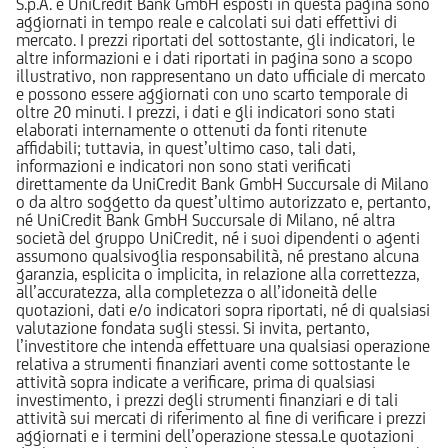
S.p.A. e UniCredit Bank GmbH esposti in questa pagina sono
aggiornati in tempo reale e calcolati sui dati effettivi di
mercato. I prezzi riportati del sottostante, gli indicatori, le
altre informazioni e i dati riportati in pagina sono a scopo
illustrativo, non rappresentano un dato ufficiale di mercato
e possono essere aggiornati con uno scarto temporale di
oltre 20 minuti. I prezzi, i dati e gli indicatori sono stati
elaborati internamente o ottenuti da fonti ritenute
affidabili; tuttavia, in quest’ultimo caso, tali dati,
informazioni e indicatori non sono stati verificati
direttamente da UniCredit Bank GmbH Succursale di Milano
o da altro soggetto da quest’ultimo autorizzato e, pertanto,
né UniCredit Bank GmbH Succursale di Milano, né altra
società del gruppo UniCredit, né i suoi dipendenti o agenti
assumono qualsivoglia responsabilità, né prestano alcuna
garanzia, esplicita o implicita, in relazione alla correttezza,
all’accuratezza, alla completezza o all’idoneità delle
quotazioni, dati e/o indicatori sopra riportati, né di qualsiasi
valutazione fondata sugli stessi. Si invita, pertanto,
l’investitore che intenda effettuare una qualsiasi operazione
relativa a strumenti finanziari aventi come sottostante le
attività sopra indicate a verificare, prima di qualsiasi
investimento, i prezzi degli strumenti finanziari e di tali
attività sui mercati di riferimento al fine di verificare i prezzi
aggiornati e i termini dell’operazione stessa.Le quotazioni