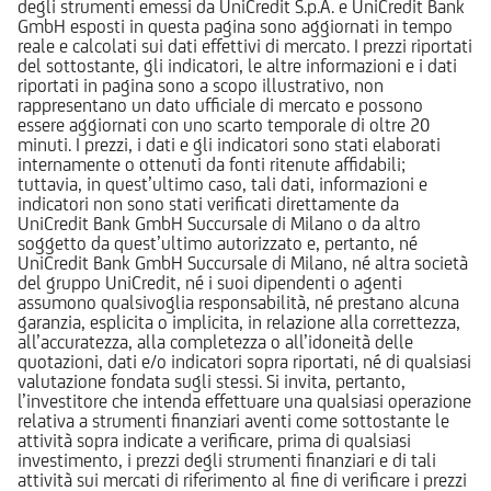
degli strumenti emessi da UniCredit S.p.A. e UniCredit Bank
GmbH esposti in questa pagina sono aggiornati in tempo
reale e calcolati sui dati effettivi di mercato. I prezzi riportati
del sottostante, gli indicatori, le altre informazioni e i dati
riportati in pagina sono a scopo illustrativo, non
rappresentano un dato ufficiale di mercato e possono
essere aggiornati con uno scarto temporale di oltre 20
minuti. I prezzi, i dati e gli indicatori sono stati elaborati
internamente o ottenuti da fonti ritenute affidabili;
tuttavia, in quest’ultimo caso, tali dati, informazioni e
indicatori non sono stati verificati direttamente da
UniCredit Bank GmbH Succursale di Milano o da altro
soggetto da quest’ultimo autorizzato e, pertanto, né
UniCredit Bank GmbH Succursale di Milano, né altra società
del gruppo UniCredit, né i suoi dipendenti o agenti
assumono qualsivoglia responsabilità, né prestano alcuna
garanzia, esplicita o implicita, in relazione alla correttezza,
all’accuratezza, alla completezza o all’idoneità delle
quotazioni, dati e/o indicatori sopra riportati, né di qualsiasi
valutazione fondata sugli stessi. Si invita, pertanto,
l’investitore che intenda effettuare una qualsiasi operazione
relativa a strumenti finanziari aventi come sottostante le
attività sopra indicate a verificare, prima di qualsiasi
investimento, i prezzi degli strumenti finanziari e di tali
attività sui mercati di riferimento al fine di verificare i prezzi