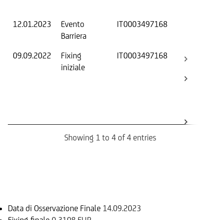
Os
12.01.2023
Evento
IT0003497168
-
Barriera
09.09.2022
Fixing
IT0003497168
Fix
iniziale
ini
Bar
Ca
Bo
Rev
Showing 1 to 4 of 4 entries
Informazioni sul rimborso
Data di Osservazione Finale
14.09.2023
Fixing finale
0,3108 EUR