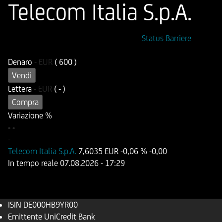
Telecom Italia S.p.A.
ISIN
Codice di Negoziazione
Status Barriere
DE000HB9YR00
OB9YR0
Denaro
-
EUR
( 600 )
Vendi
Lettera
-
EUR
( - )
Compra
Variazione %
-
-
-
Telecom Italia S.p.A.
7,6035 EUR
-0,06 %
-0,00
In tempo reale
07.08.2026
- 17:29
ISIN
DE000HB9YR00
Emittente
UniCredit Bank