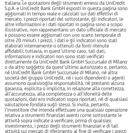
Italiana. Le quotazioni degli strumenti emessi da UniCredit
S.p.A. e UniCredit Bank GmbH esposti in questa pagina sono
aggiornati in tempo reale e calcolati sui dati effettivi di
mercato. I prezzi riportati del sottostante, gli indicatori, le
altre informazioni e i dati riportati in pagina sono a scopo
illustrativo, non rappresentano un dato ufficiale di mercato
e possono essere aggiornati con uno scarto temporale di
oltre 20 minuti. I prezzi, i dati e gli indicatori sono stati
elaborati internamente o ottenuti da fonti ritenute
affidabili; tuttavia, in quest’ultimo caso, tali dati,
informazioni e indicatori non sono stati verificati
direttamente da UniCredit Bank GmbH Succursale di Milano
o da altro soggetto da quest’ultimo autorizzato e, pertanto,
né UniCredit Bank GmbH Succursale di Milano, né altra
società del gruppo UniCredit, né i suoi dipendenti o agenti
assumono qualsivoglia responsabilità, né prestano alcuna
garanzia, esplicita o implicita, in relazione alla correttezza,
all’accuratezza, alla completezza o all’idoneità delle
quotazioni, dati e/o indicatori sopra riportati, né di qualsiasi
valutazione fondata sugli stessi. Si invita, pertanto,
l’investitore che intenda effettuare una qualsiasi operazione
relativa a strumenti finanziari aventi come sottostante le
attività sopra indicate a verificare, prima di qualsiasi
investimento, i prezzi degli strumenti finanziari e di tali
attività sui mercati di riferimento al fine di verificare i prezzi