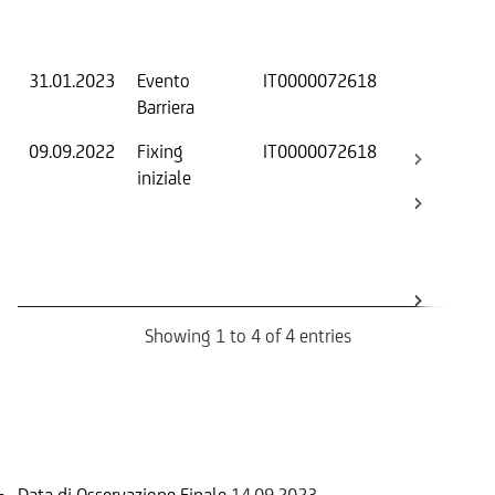
Dat
Os
31.01.2023
Evento
IT0000072618
-
Barriera
09.09.2022
Fixing
IT0000072618
Fix
iniziale
ini
Bar
Ca
Bo
Rev
Showing 1 to 4 of 4 entries
Informazioni sul rimborso
Data di Osservazione Finale
14.09.2023