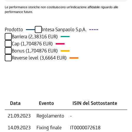
Le performance storiche non costituiscono un'indicazione affidabile riguardo alle
performance future.
Prodotto
Intesa Sanpaolo S.p.A.
Barriera (2,38316 EUR)
Cap (1,704876 EUR)
Bonus (1,704876 EUR)
Reverse level (3,6664 EUR)
Eventi
Data
Evento
ISIN del Sottostante
V
21.09.2023
Regolamento
-
Ri
14.09.2023
Fixing finale
IT0000072618
Val