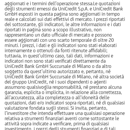
aggiornati e i termini dell’operazione stessa.Le quotazioni
degli strumenti emessi da UniCredit S.p.A. e UniCredit Bank
GmbH esposti in questa pagina sono aggiornati in tempo
reale e calcolati sui dati effettivi di mercato. I prezzi riportati
del sottostante, gli indicatori, le altre informazioni e i dati
riportati in pagina sono a scopo illustrativo, non
rappresentano un dato ufficiale di mercato e possono
essere aggiornati con uno scarto temporale di oltre 20
minuti. I prezzi, i dati e gli indicatori sono stati elaborati
internamente o ottenuti da fonti ritenute affidabili;
tuttavia, in quest’ultimo caso, tali dati, informazioni e
indicatori non sono stati verificati direttamente da
UniCredit Bank GmbH Succursale di Milano o da altro
soggetto da quest’ultimo autorizzato e, pertanto, né
UniCredit Bank GmbH Succursale di Milano, né altra società
del gruppo UniCredit, né i suoi dipendenti o agenti
assumono qualsivoglia responsabilità, né prestano alcuna
garanzia, esplicita o implicita, in relazione alla correttezza,
all’accuratezza, alla completezza o all’idoneità delle
quotazioni, dati e/o indicatori sopra riportati, né di qualsiasi
valutazione fondata sugli stessi. Si invita, pertanto,
l’investitore che intenda effettuare una qualsiasi operazione
relativa a strumenti finanziari aventi come sottostante le
attività sopra indicate a verificare, prima di qualsiasi
investimento, i prezzi degli strumenti finanziari e di tali