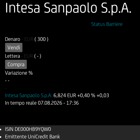
Intesa Sanpaolo S.p.A.
ISIN
Codice di Negoziazione
Status Barriere
DE000HB9YQW0
OB9YQW
Denaro
-
EUR
( 300 )
Vendi
Lettera
-
EUR
( - )
Compra
Variazione %
-
-
-
Intesa Sanpaolo S.p.A.
6,824 EUR
+0,40 %
+0,03
In tempo reale
07.08.2026
- 17:36
ISIN
DE000HB9YQW0
Emittente
UniCredit Bank