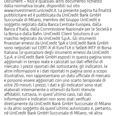
Document – KID) e qualsiasi altro documento richiesto
dalla normativa locale, disponibili sul sito
www.investimenti.unicredit.it. La presente pagina ha finalità
pubblicitarie ed è pubblicata da UniCredit Bank GmbH
Succursale di Milano, membro del Gruppo UniCredit e
soggetto regolato dalla Banca Centrale Europea, dalla
Banca d’Italia, dalla Commissione Nazionale per le Società e
la Borsa e dalla Bafin. UniCredit Client Solutions è un
marchio registrato da UniCredit S.p.A.. Gli strumenti
finanziari emessi da UniCredit SpA e UniCredit Bank GmbH
sono negoziati sul CERT-X di EuroTLX o SeDeX-MTF di Borsa
Italiana. Le quotazioni degli strumenti emessi da UniCredit
S.p.A. e UniCredit Bank GmbH esposti in questa pagina sono
aggiornati in tempo reale e calcolati sui dati effettivi di
mercato. I prezzi riportati del sottostante, gli indicatori, le
altre informazioni e i dati riportati in pagina sono a scopo
illustrativo, non rappresentano un dato ufficiale di mercato
e possono essere aggiornati con uno scarto temporale di
oltre 20 minuti. I prezzi, i dati e gli indicatori sono stati
elaborati internamente o ottenuti da fonti ritenute
affidabili; tuttavia, in quest’ultimo caso, tali dati,
informazioni e indicatori non sono stati verificati
direttamente da UniCredit Bank GmbH Succursale di Milano
o da altro soggetto da quest’ultimo autorizzato e, pertanto,
né UniCredit Bank GmbH Succursale di Milano, né altra