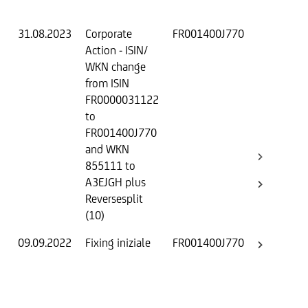
O
31.08.2023
Corporate
FR001400J770
F
Action - ISIN/
a
WKN change
F
from ISIN
B
FR0000031122
C
to
B
FR001400J770
R
and WKN
855111 to
A3EJGH plus
Reversesplit
(10)
09.09.2022
Fixing iniziale
FR001400J770
F
B
C
B