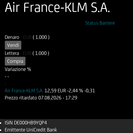
Air France-KLM S.A.
ISIN
Codice di Negoziazione
Status Barriere
DE000HB9YQP4
OB9YQP
Denaro
-
EUR
( 1.000 )
Vendi
Lettera
-
EUR
( 1.000 )
Compra
Variazione %
-
-
-
Air France-KLM S.A.
12,59 EUR
-2,44 %
-0,31
Prezzo ritardato
07.08.2026
- 17:29
ISIN
DE000HB9YQP4
Emittente
UniCredit Bank