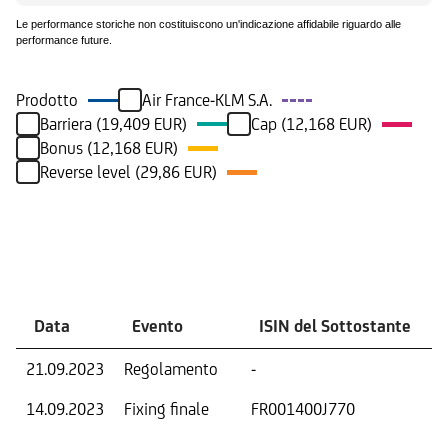
Le performance storiche non costituiscono un'indicazione affidabile riguardo alle
performance future.
Prodotto
Air France-KLM S.A.
Barriera (19,409 EUR)
Cap (12,168 EUR)
Bonus (12,168 EUR)
Reverse level (29,86 EUR)
Eventi
Data
Evento
ISIN del Sottostante
21.09.2023
Regolamento
-
R
14.09.2023
Fixing finale
FR001400J770
V
D