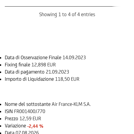
R
Showing 1 to 4 of 4 entries
Informazioni sul rimborso
Data di Osservazione Finale
14.09.2023
Fixing finale
12,898 EUR
Data di pagamento
21.09.2023
Importo di Liquidazione
118,50 EUR
Sottostante
Nome del sottostante
Air France-KLM S.A.
ISIN
FR001400J770
Prezzo
12,59 EUR
Variazione
-2,44 %
Data
07.08.2026