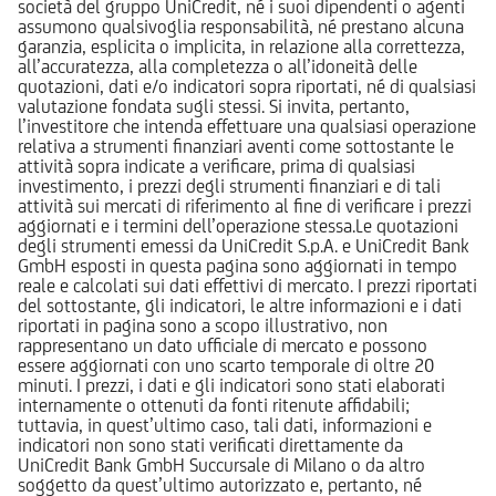
società del gruppo UniCredit, né i suoi dipendenti o agenti
assumono qualsivoglia responsabilità, né prestano alcuna
garanzia, esplicita o implicita, in relazione alla correttezza,
all’accuratezza, alla completezza o all’idoneità delle
quotazioni, dati e/o indicatori sopra riportati, né di qualsiasi
valutazione fondata sugli stessi. Si invita, pertanto,
l’investitore che intenda effettuare una qualsiasi operazione
relativa a strumenti finanziari aventi come sottostante le
attività sopra indicate a verificare, prima di qualsiasi
investimento, i prezzi degli strumenti finanziari e di tali
attività sui mercati di riferimento al fine di verificare i prezzi
aggiornati e i termini dell’operazione stessa.Le quotazioni
degli strumenti emessi da UniCredit S.p.A. e UniCredit Bank
GmbH esposti in questa pagina sono aggiornati in tempo
reale e calcolati sui dati effettivi di mercato. I prezzi riportati
del sottostante, gli indicatori, le altre informazioni e i dati
riportati in pagina sono a scopo illustrativo, non
rappresentano un dato ufficiale di mercato e possono
essere aggiornati con uno scarto temporale di oltre 20
minuti. I prezzi, i dati e gli indicatori sono stati elaborati
internamente o ottenuti da fonti ritenute affidabili;
tuttavia, in quest’ultimo caso, tali dati, informazioni e
indicatori non sono stati verificati direttamente da
UniCredit Bank GmbH Succursale di Milano o da altro
soggetto da quest’ultimo autorizzato e, pertanto, né