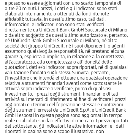
e possono essere aggiornati con uno scarto temporale di
oltre 20 minuti. I prezzi, i dati e gli indicatori sono stati
elaborati internamente o ottenuti da fonti ritenute
affidabili; tuttavia, in quest’ultimo caso, tali dati,
informazioni e indicatori non sono stati verificati
direttamente da UniCredit Bank GmbH Succursale di Milano
o da altro soggetto da quest’ultimo autorizzato e, pertanto,
né UniCredit Bank GmbH Succursale di Milano, né altra
società del gruppo UniCredit, né i suoi dipendenti o agenti
assumono qualsivoglia responsabilità, né prestano alcuna
garanzia, esplicita o implicita, in relazione alla correttezza,
all’accuratezza, alla completezza o all’idoneità delle
quotazioni, dati e/o indicatori sopra riportati, né di qualsiasi
valutazione fondata sugli stessi. Si invita, pertanto,
l’investitore che intenda effettuare una qualsiasi operazione
relativa a strumenti finanziari aventi come sottostante le
attività sopra indicate a verificare, prima di qualsiasi
investimento, i prezzi degli strumenti finanziari e di tali
attività sui mercati di riferimento al fine di verificare i prezzi
aggiornati e i termini dell’operazione stessa.Le quotazioni
degli strumenti emessi da UniCredit S.p.A. e UniCredit Bank
GmbH esposti in questa pagina sono aggiornati in tempo
reale e calcolati sui dati effettivi di mercato. I prezzi riportati
del sottostante, gli indicatori, le altre informazioni e i dati
riportati in pagina sono a scopo illustrativo, non