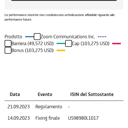
Le performance storiche non costituiscono un'indicazione affidabile riguardo alle
performance future.
Prodotto
Zoom Communications Inc.
Barriera (49,572 USD)
Cap (103,275 USD)
Bonus (103,275 USD)
Eventi
Data
Evento
ISIN del Sottostante
V
21.09.2023
Regolamento
-
Ri
14.09.2023
Fixing finale
US98980L1017
Val
Dat