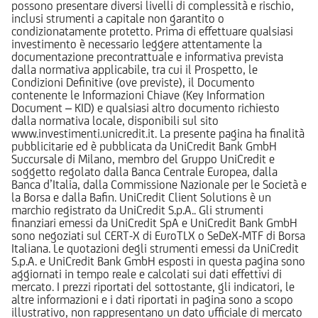
possono presentare diversi livelli di complessità e rischio,
inclusi strumenti a capitale non garantito o
condizionatamente protetto. Prima di effettuare qualsiasi
investimento è necessario leggere attentamente la
documentazione precontrattuale e informativa prevista
dalla normativa applicabile, tra cui il Prospetto, le
Condizioni Definitive (ove previste), il Documento
contenente le Informazioni Chiave (Key Information
Document – KID) e qualsiasi altro documento richiesto
dalla normativa locale, disponibili sul sito
www.investimenti.unicredit.it. La presente pagina ha finalità
pubblicitarie ed è pubblicata da UniCredit Bank GmbH
Succursale di Milano, membro del Gruppo UniCredit e
soggetto regolato dalla Banca Centrale Europea, dalla
Banca d’Italia, dalla Commissione Nazionale per le Società e
la Borsa e dalla Bafin. UniCredit Client Solutions è un
marchio registrato da UniCredit S.p.A.. Gli strumenti
finanziari emessi da UniCredit SpA e UniCredit Bank GmbH
sono negoziati sul CERT-X di EuroTLX o SeDeX-MTF di Borsa
Italiana. Le quotazioni degli strumenti emessi da UniCredit
S.p.A. e UniCredit Bank GmbH esposti in questa pagina sono
aggiornati in tempo reale e calcolati sui dati effettivi di
mercato. I prezzi riportati del sottostante, gli indicatori, le
altre informazioni e i dati riportati in pagina sono a scopo
illustrativo, non rappresentano un dato ufficiale di mercato