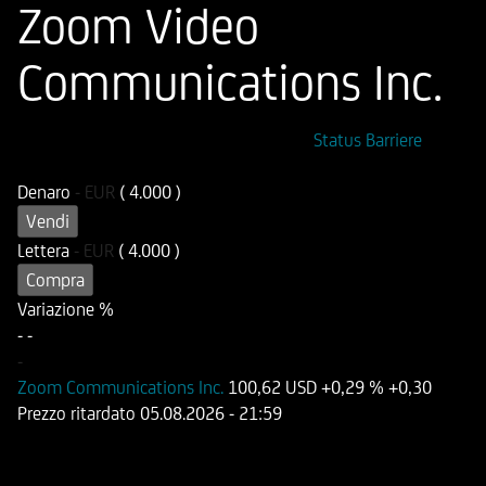
Zoom Video
Communications Inc.
ISIN
Codice di Negoziazione
Status Barriere
DE000HB9YNV9
OB9YNV
Denaro
-
EUR
( 4.000 )
Vendi
Lettera
-
EUR
( 4.000 )
Compra
Variazione %
-
-
-
Zoom Communications Inc.
100,62 USD
+0,29 %
+0,30
Prezzo ritardato
05.08.2026
- 21:59