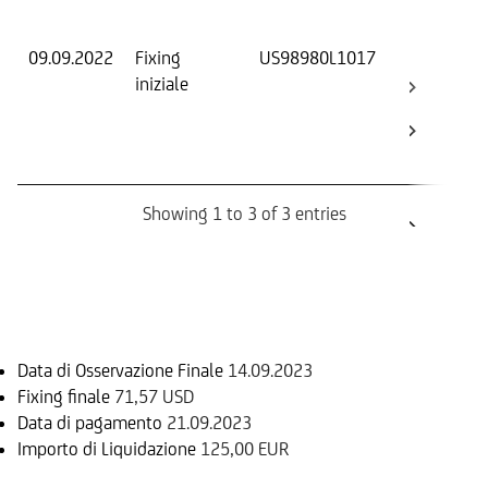
Os
09.09.2022
Fixing
US98980L1017
Fix
iniziale
ini
Bar
Ca
Bo
Showing 1 to 3 of 3 entries
Informazioni sul rimborso
Data di Osservazione Finale
14.09.2023
Fixing finale
71,57 USD
Data di pagamento
21.09.2023
Importo di Liquidazione
125,00 EUR
Sottostante