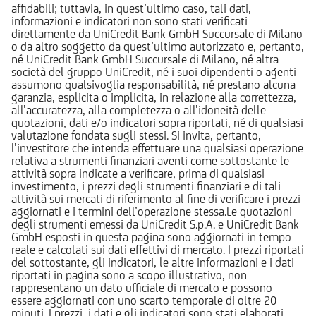
affidabili; tuttavia, in quest’ultimo caso, tali dati,
informazioni e indicatori non sono stati verificati
direttamente da UniCredit Bank GmbH Succursale di Milano
o da altro soggetto da quest’ultimo autorizzato e, pertanto,
né UniCredit Bank GmbH Succursale di Milano, né altra
società del gruppo UniCredit, né i suoi dipendenti o agenti
assumono qualsivoglia responsabilità, né prestano alcuna
garanzia, esplicita o implicita, in relazione alla correttezza,
all’accuratezza, alla completezza o all’idoneità delle
quotazioni, dati e/o indicatori sopra riportati, né di qualsiasi
valutazione fondata sugli stessi. Si invita, pertanto,
l’investitore che intenda effettuare una qualsiasi operazione
relativa a strumenti finanziari aventi come sottostante le
attività sopra indicate a verificare, prima di qualsiasi
investimento, i prezzi degli strumenti finanziari e di tali
attività sui mercati di riferimento al fine di verificare i prezzi
aggiornati e i termini dell’operazione stessa.Le quotazioni
degli strumenti emessi da UniCredit S.p.A. e UniCredit Bank
GmbH esposti in questa pagina sono aggiornati in tempo
reale e calcolati sui dati effettivi di mercato. I prezzi riportati
del sottostante, gli indicatori, le altre informazioni e i dati
riportati in pagina sono a scopo illustrativo, non
rappresentano un dato ufficiale di mercato e possono
essere aggiornati con uno scarto temporale di oltre 20
minuti. I prezzi, i dati e gli indicatori sono stati elaborati