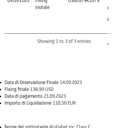
09.09.2022
Fixing
US02079K1079
Fix
iniziale
ini
Bar
Ca
Bo
Showing 1 to 3 of 3 entries
Informazioni sul rimborso
Data di Osservazione Finale
14.09.2023
Fixing finale
138,99 USD
Data di pagamento
21.09.2023
Importo di Liquidazione
110,50 EUR
Sottostante
Nome del sottostante
Alphabet Inc. Class C