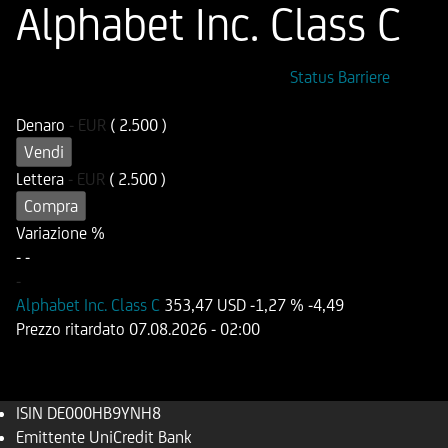
Alphabet Inc. Class C
ISIN
Codice di Negoziazione
Status Barriere
DE000HB9YNH8
OB9YNH
Denaro
-
EUR
( 2.500 )
Vendi
Lettera
-
EUR
( 2.500 )
Compra
Variazione %
-
-
-
Alphabet Inc. Class C
353,47 USD
-1,27 %
-4,49
Prezzo ritardato
07.08.2026
- 02:00
ISIN
DE000HB9YNH8
Emittente
UniCredit Bank