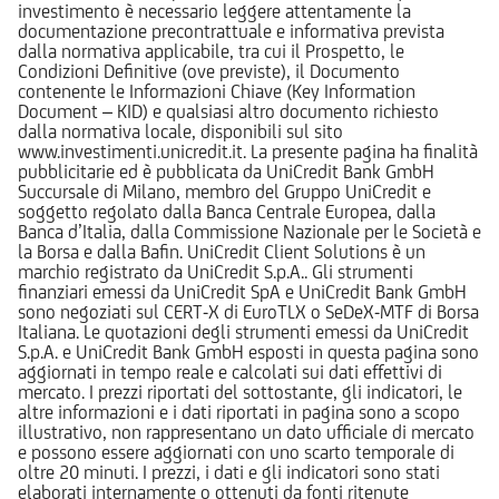
investimento è necessario leggere attentamente la
documentazione precontrattuale e informativa prevista
dalla normativa applicabile, tra cui il Prospetto, le
Condizioni Definitive (ove previste), il Documento
contenente le Informazioni Chiave (Key Information
Document – KID) e qualsiasi altro documento richiesto
dalla normativa locale, disponibili sul sito
www.investimenti.unicredit.it. La presente pagina ha finalità
pubblicitarie ed è pubblicata da UniCredit Bank GmbH
Succursale di Milano, membro del Gruppo UniCredit e
soggetto regolato dalla Banca Centrale Europea, dalla
Banca d’Italia, dalla Commissione Nazionale per le Società e
la Borsa e dalla Bafin. UniCredit Client Solutions è un
marchio registrato da UniCredit S.p.A.. Gli strumenti
finanziari emessi da UniCredit SpA e UniCredit Bank GmbH
sono negoziati sul CERT-X di EuroTLX o SeDeX-MTF di Borsa
Italiana. Le quotazioni degli strumenti emessi da UniCredit
S.p.A. e UniCredit Bank GmbH esposti in questa pagina sono
aggiornati in tempo reale e calcolati sui dati effettivi di
mercato. I prezzi riportati del sottostante, gli indicatori, le
altre informazioni e i dati riportati in pagina sono a scopo
illustrativo, non rappresentano un dato ufficiale di mercato
e possono essere aggiornati con uno scarto temporale di
oltre 20 minuti. I prezzi, i dati e gli indicatori sono stati
elaborati internamente o ottenuti da fonti ritenute