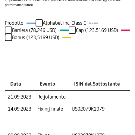
Le performance storiche non costituiscono un'indicazione affidabile riguardo alle
performance future.
Prodotto
Alphabet Inc. Class C
Barriera (78,246 USD)
Cap (123,5169 USD)
Bonus (123,5169 USD)
Eventi
Data
Evento
ISIN del Sottostante
V
21.09.2023
Regolamento
-
Ri
14.09.2023
Fixing finale
US02079K1079
Val
Dat
Os