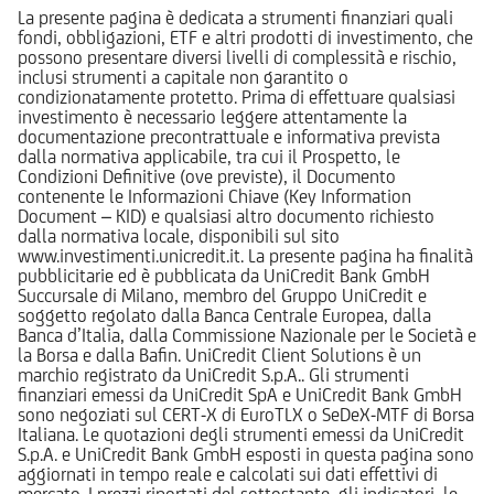
La presente pagina è dedicata a strumenti finanziari quali
fondi, obbligazioni, ETF e altri prodotti di investimento, che
possono presentare diversi livelli di complessità e rischio,
inclusi strumenti a capitale non garantito o
condizionatamente protetto. Prima di effettuare qualsiasi
investimento è necessario leggere attentamente la
documentazione precontrattuale e informativa prevista
dalla normativa applicabile, tra cui il Prospetto, le
Condizioni Definitive (ove previste), il Documento
contenente le Informazioni Chiave (Key Information
Document – KID) e qualsiasi altro documento richiesto
dalla normativa locale, disponibili sul sito
www.investimenti.unicredit.it. La presente pagina ha finalità
pubblicitarie ed è pubblicata da UniCredit Bank GmbH
Succursale di Milano, membro del Gruppo UniCredit e
soggetto regolato dalla Banca Centrale Europea, dalla
Banca d’Italia, dalla Commissione Nazionale per le Società e
la Borsa e dalla Bafin. UniCredit Client Solutions è un
marchio registrato da UniCredit S.p.A.. Gli strumenti
finanziari emessi da UniCredit SpA e UniCredit Bank GmbH
sono negoziati sul CERT-X di EuroTLX o SeDeX-MTF di Borsa
Italiana. Le quotazioni degli strumenti emessi da UniCredit
S.p.A. e UniCredit Bank GmbH esposti in questa pagina sono
aggiornati in tempo reale e calcolati sui dati effettivi di
mercato. I prezzi riportati del sottostante, gli indicatori, le