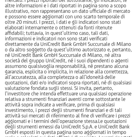
altre informazioni e i dati riportati in pagina sono a scopo
illustrativo, non rappresentano un dato ufficiale di mercato
e possono essere aggiornati con uno scarto temporale di
oltre 20 minuti. I prezzi, i dati e gli indicatori sono stati
elaborati internamente o ottenuti da fonti ritenute
affidabili; tuttavia, in quest’ultimo caso, tali dati,
informazioni e indicatori non sono stati verificati
direttamente da UniCredit Bank GmbH Succursale di Milano
o da altro soggetto da quest’ultimo autorizzato e, pertanto,
né UniCredit Bank GmbH Succursale di Milano, né altra
società del gruppo UniCredit, né i suoi dipendenti o agenti
assumono qualsivoglia responsabilità, né prestano alcuna
garanzia, esplicita o implicita, in relazione alla correttezza,
all’accuratezza, alla completezza o all’idoneità delle
quotazioni, dati e/o indicatori sopra riportati, né di qualsiasi
valutazione fondata sugli stessi. Si invita, pertanto,
l’investitore che intenda effettuare una qualsiasi operazione
relativa a strumenti finanziari aventi come sottostante le
attività sopra indicate a verificare, prima di qualsiasi
investimento, i prezzi degli strumenti finanziari e di tali
attività sui mercati di riferimento al fine di verificare i prezzi
aggiornati e i termini dell’operazione stessa.Le quotazioni
degli strumenti emessi da UniCredit S.p.A. e UniCredit Bank
GmbH esposti in questa pagina sono aggiornati in tempo