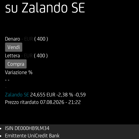
su Zalando SE
ISIN
Codice di Negoziazione
DE000HB9LM34
UB9LM3
Denaro
-
EUR
( 400 )
Vendi
Lettera
-
EUR
( 400 )
Compra
Variazione %
-
-
-
Zalando SE
24,655 EUR
-2,38 %
-0,59
Prezzo ritardato
07.08.2026
- 21:22
ISIN
DE000HB9LM34
Emittente
UniCredit Bank