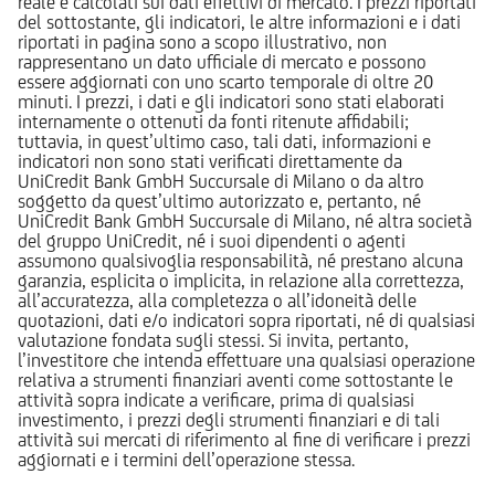
reale e calcolati sui dati effettivi di mercato. I prezzi riportati
del sottostante, gli indicatori, le altre informazioni e i dati
riportati in pagina sono a scopo illustrativo, non
rappresentano un dato ufficiale di mercato e possono
essere aggiornati con uno scarto temporale di oltre 20
minuti. I prezzi, i dati e gli indicatori sono stati elaborati
internamente o ottenuti da fonti ritenute affidabili;
tuttavia, in quest’ultimo caso, tali dati, informazioni e
indicatori non sono stati verificati direttamente da
UniCredit Bank GmbH Succursale di Milano o da altro
soggetto da quest’ultimo autorizzato e, pertanto, né
UniCredit Bank GmbH Succursale di Milano, né altra società
del gruppo UniCredit, né i suoi dipendenti o agenti
assumono qualsivoglia responsabilità, né prestano alcuna
garanzia, esplicita o implicita, in relazione alla correttezza,
all’accuratezza, alla completezza o all’idoneità delle
quotazioni, dati e/o indicatori sopra riportati, né di qualsiasi
valutazione fondata sugli stessi. Si invita, pertanto,
l’investitore che intenda effettuare una qualsiasi operazione
relativa a strumenti finanziari aventi come sottostante le
attività sopra indicate a verificare, prima di qualsiasi
investimento, i prezzi degli strumenti finanziari e di tali
attività sui mercati di riferimento al fine di verificare i prezzi
aggiornati e i termini dell’operazione stessa.