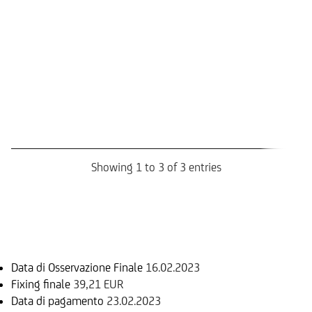
ri
ant
21
(7
Tri
ri
fin
20
(1
Showing 1 to 3 of 3 entries
Informazioni sul rimborso
Data di Osservazione Finale
16.02.2023
Fixing finale
39,21 EUR
Data di pagamento
23.02.2023