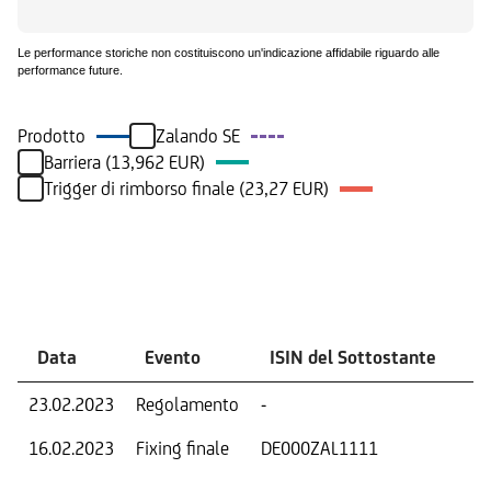
Le performance storiche non costituiscono un'indicazione affidabile riguardo alle
performance future.
Prodotto
Zalando SE
Barriera (13,962 EUR)
Trigger di rimborso finale (23,27 EUR)
Eventi
Data
Evento
ISIN del Sottostante
V
23.02.2023
Regolamento
-
Ri
16.02.2023
Fixing finale
DE000ZAL1111
Val
Dat