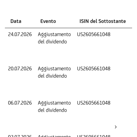
Eventi
Data
Evento
ISIN del Sottostante
24.07.2026
Aggiustamento
US2605661048
S
del dividendo
S
(
K
20.07.2026
Aggiustamento
US2605661048
S
del dividendo
S
(
K
06.07.2026
Aggiustamento
US2605661048
S
del dividendo
S
(
K