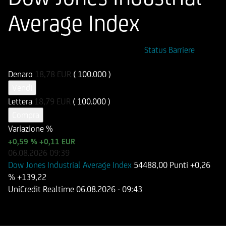
Average Index
ISIN
Codice di Negoziazione
Status Barriere
DE000HB7RY85
UB7RY8
Denaro
18,78
EUR
( 100.000 )
Vendi
Lettera
18,79
EUR
( 100.000 )
Compra
Variazione %
+0,59 %
+0,11 EUR
06.08.2026
09:39
Dow Jones Industrial Average Index
54488,00 Punti
+0,26
%
+139,22
UniCredit Realtime
06.08.2026
- 09:43