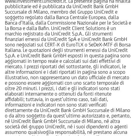
www.investimenti.unicredit.it. La presente pagina ha finalità
pubblicitarie ed è pubblicata da UniCredit Bank GmbH
Succursale di Milano, membro del Gruppo UniCredit e
soggetto regolato dalla Banca Centrale Europea, dalla
Banca d’Italia, dalla Commissione Nazionale per le Società e
la Borsa e dalla Bafin. UniCredit Client Solutions è un
marchio registrato da UniCredit S.p.A.. Gli strumenti
finanziari emessi da UniCredit SpA e UniCredit Bank GmbH
sono negoziati sul CERT-X di EuroTLX o SeDeX-MTF di Borsa
Italiana. Le quotazioni degli strumenti emessi da UniCredit
S.p.A. e UniCredit Bank GmbH esposti in questa pagina sono
aggiornati in tempo reale e calcolati sui dati effettivi di
mercato. I prezzi riportati del sottostante, gli indicatori, le
altre informazioni e i dati riportati in pagina sono a scopo
illustrativo, non rappresentano un dato ufficiale di mercato
e possono essere aggiornati con uno scarto temporale di
oltre 20 minuti. I prezzi, i dati e gli indicatori sono stati
elaborati internamente o ottenuti da fonti ritenute
affidabili; tuttavia, in quest’ultimo caso, tali dati,
informazioni e indicatori non sono stati verificati
direttamente da UniCredit Bank GmbH Succursale di Milano
o da altro soggetto da quest’ultimo autorizzato e, pertanto,
né UniCredit Bank GmbH Succursale di Milano, né altra
società del gruppo UniCredit, né i suoi dipendenti o agenti
assumono qualsivoglia responsabilità, né prestano alcuna