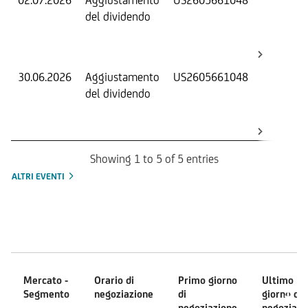
02.07.2026
Aggiustamento
US2605661048
S
del dividendo
S
(
K
30.06.2026
Aggiustamento
US2605661048
S
del dividendo
S
(
K
Showing 1 to 5 of 5 entries
ALTRI EVENTI
Mercati
Mercato -
Orario di
Primo giorno
Ultimo
Segmento
negoziazione
di
giorno di
negoziazione
negoziazi