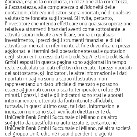
garanzia, esplicita o implicita, in relazione alla correttezza,
all’accuratezza, alla completezza o all’idoneità delle
quotazioni, dati e/o indicatori sopra riportati, né di qualsiasi
valutazione fondata sugli stessi. Si invita, pertanto,
l’investitore che intenda effettuare una qualsiasi operazione
relativa a strumenti finanziari aventi come sottostante le
attività sopra indicate a verificare, prima di qualsiasi
investimento, i prezzi degli strumenti finanziari e di tali
attività sui mercati di riferimento al fine di verificare i prezzi
aggiornati e i termini dell’operazione stessa.Le quotazioni
degli strumenti emessi da UniCredit S.p.A. e UniCredit Bank
GmbH esposti in questa pagina sono aggiornati in tempo
reale e calcolati sui dati effettivi di mercato. I prezzi riportati
del sottostante, gli indicatori, le altre informazioni e i dati
riportati in pagina sono a scopo illustrativo, non
rappresentano un dato ufficiale di mercato e possono
essere aggiornati con uno scarto temporale di oltre 20
minuti. I prezzi, i dati e gli indicatori sono stati elaborati
internamente o ottenuti da fonti ritenute affidabili;
tuttavia, in quest’ultimo caso, tali dati, informazioni e
indicatori non sono stati verificati direttamente da
UniCredit Bank GmbH Succursale di Milano o da altro
soggetto da quest’ultimo autorizzato e, pertanto, né
UniCredit Bank GmbH Succursale di Milano, né altra società
del gruppo UniCredit, né i suoi dipendenti o agenti