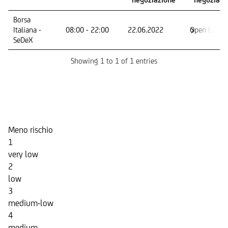
Mercato -
Orario di
Primo giorno
Ultimo
Borsa
Segmento
negoziazione
di
giorno di
Italiana -
08:00 - 22:00
22.06.2022
Open End
negoziazione
negoziazi
SeDeX
Showing 1 to 1 of 1 entries
Indicatore di Rischio
Meno rischio
1
very low
2
low
3
medium-low
4
medium