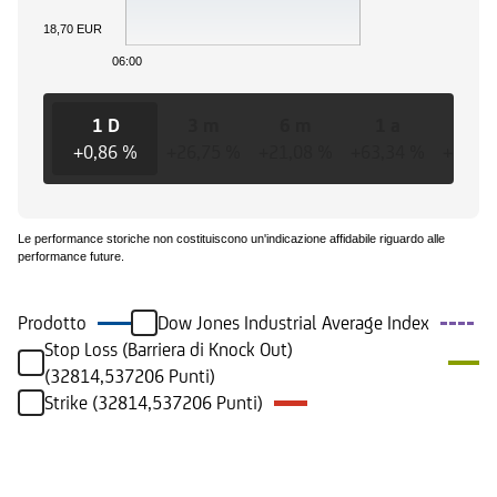
18,70 EUR
06:00
1 D
3 m
6 m
1 a
3 
+0,86 %
+26,75 %
+21,08 %
+63,34 %
+142,
Le performance storiche non costituiscono un'indicazione affidabile riguardo alle
performance future.
Prodotto
Dow Jones Industrial Average Index
Stop Loss (Barriera di Knock Out)
(32814,537206 Punti)
Strike (32814,537206 Punti)