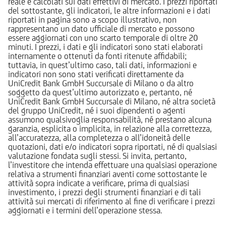
reale e calcolati sui dati effettivi di mercato. I prezzi riportati
del sottostante, gli indicatori, le altre informazioni e i dati
riportati in pagina sono a scopo illustrativo, non
rappresentano un dato ufficiale di mercato e possono
essere aggiornati con uno scarto temporale di oltre 20
minuti. I prezzi, i dati e gli indicatori sono stati elaborati
internamente o ottenuti da fonti ritenute affidabili;
tuttavia, in quest’ultimo caso, tali dati, informazioni e
indicatori non sono stati verificati direttamente da
UniCredit Bank GmbH Succursale di Milano o da altro
soggetto da quest’ultimo autorizzato e, pertanto, né
UniCredit Bank GmbH Succursale di Milano, né altra società
del gruppo UniCredit, né i suoi dipendenti o agenti
assumono qualsivoglia responsabilità, né prestano alcuna
garanzia, esplicita o implicita, in relazione alla correttezza,
all’accuratezza, alla completezza o all’idoneità delle
quotazioni, dati e/o indicatori sopra riportati, né di qualsiasi
valutazione fondata sugli stessi. Si invita, pertanto,
l’investitore che intenda effettuare una qualsiasi operazione
relativa a strumenti finanziari aventi come sottostante le
attività sopra indicate a verificare, prima di qualsiasi
investimento, i prezzi degli strumenti finanziari e di tali
attività sui mercati di riferimento al fine di verificare i prezzi
aggiornati e i termini dell’operazione stessa.