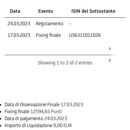
Data
Evento
ISIN del Sottostante
V
24.03.2023
Regolamento
-
Ri
17.03.2023
Fixing finale
US6311011026
Val
Dat
Os
Showing 1 to 2 of 2 entries
Informazioni sul rimborso
Data di Osservazione Finale
17.03.2023
Fixing finale
12594,65 Punti
Data di pagamento
24.03.2023
Importo di Liquidazione
0,00 EUR