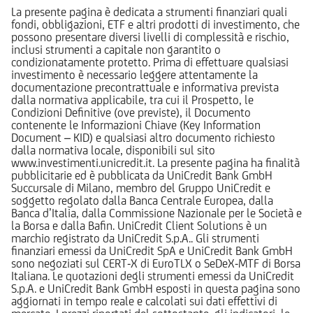
La presente pagina è dedicata a strumenti finanziari quali
fondi, obbligazioni, ETF e altri prodotti di investimento, che
possono presentare diversi livelli di complessità e rischio,
inclusi strumenti a capitale non garantito o
condizionatamente protetto. Prima di effettuare qualsiasi
investimento è necessario leggere attentamente la
documentazione precontrattuale e informativa prevista
dalla normativa applicabile, tra cui il Prospetto, le
Condizioni Definitive (ove previste), il Documento
contenente le Informazioni Chiave (Key Information
Document – KID) e qualsiasi altro documento richiesto
dalla normativa locale, disponibili sul sito
www.investimenti.unicredit.it. La presente pagina ha finalità
pubblicitarie ed è pubblicata da UniCredit Bank GmbH
Succursale di Milano, membro del Gruppo UniCredit e
soggetto regolato dalla Banca Centrale Europea, dalla
Banca d’Italia, dalla Commissione Nazionale per le Società e
la Borsa e dalla Bafin. UniCredit Client Solutions è un
marchio registrato da UniCredit S.p.A.. Gli strumenti
finanziari emessi da UniCredit SpA e UniCredit Bank GmbH
sono negoziati sul CERT-X di EuroTLX o SeDeX-MTF di Borsa
Italiana. Le quotazioni degli strumenti emessi da UniCredit
S.p.A. e UniCredit Bank GmbH esposti in questa pagina sono
aggiornati in tempo reale e calcolati sui dati effettivi di