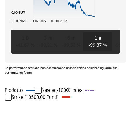
0,00 EUR
01.04.2022
01.07.2022
01.10.2022
1 D
3 m
6 m
1 a
3 a
-41,67 %
-98,21 %
-99,32 %
-99,37 %
-99,37 
Le performance storiche non costituiscono un'indicazione affidabile riguardo alle
performance future.
Prodotto
Nasdaq-100® Index
Strike (10500,00 Punti)
Eventi