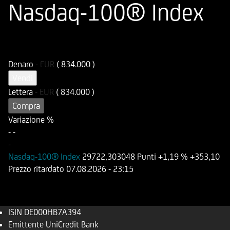
Nasdaq-100® Index
ISIN
Codice di Negoziazione
DE000HB7A394
UB7A39
Denaro
-
EUR
( 834.000 )
Vendi
Lettera
-
EUR
( 834.000 )
Compra
Variazione %
-
-
-
Nasdaq-100® Index
29722,303048 Punti
+1,19 %
+353,10
Prezzo ritardato
07.08.2026
- 23:15
ISIN
DE000HB7A394
Emittente
UniCredit Bank