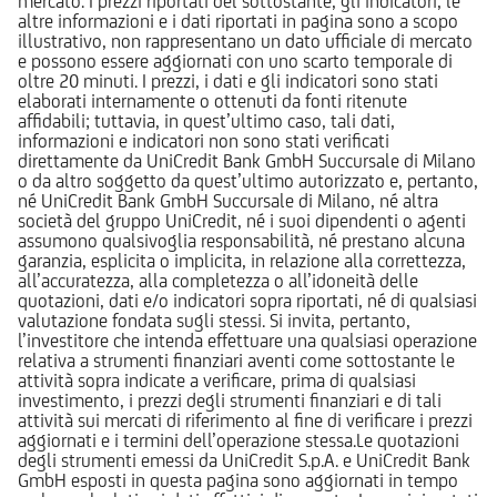
mercato. I prezzi riportati del sottostante, gli indicatori, le
altre informazioni e i dati riportati in pagina sono a scopo
illustrativo, non rappresentano un dato ufficiale di mercato
e possono essere aggiornati con uno scarto temporale di
oltre 20 minuti. I prezzi, i dati e gli indicatori sono stati
elaborati internamente o ottenuti da fonti ritenute
affidabili; tuttavia, in quest’ultimo caso, tali dati,
informazioni e indicatori non sono stati verificati
direttamente da UniCredit Bank GmbH Succursale di Milano
o da altro soggetto da quest’ultimo autorizzato e, pertanto,
né UniCredit Bank GmbH Succursale di Milano, né altra
società del gruppo UniCredit, né i suoi dipendenti o agenti
assumono qualsivoglia responsabilità, né prestano alcuna
garanzia, esplicita o implicita, in relazione alla correttezza,
all’accuratezza, alla completezza o all’idoneità delle
quotazioni, dati e/o indicatori sopra riportati, né di qualsiasi
valutazione fondata sugli stessi. Si invita, pertanto,
l’investitore che intenda effettuare una qualsiasi operazione
relativa a strumenti finanziari aventi come sottostante le
attività sopra indicate a verificare, prima di qualsiasi
investimento, i prezzi degli strumenti finanziari e di tali
attività sui mercati di riferimento al fine di verificare i prezzi
aggiornati e i termini dell’operazione stessa.Le quotazioni
degli strumenti emessi da UniCredit S.p.A. e UniCredit Bank
GmbH esposti in questa pagina sono aggiornati in tempo