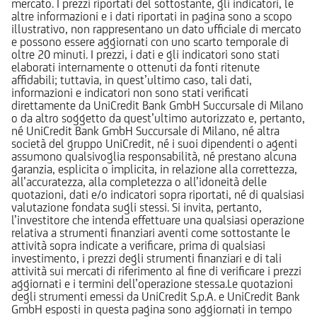
mercato. I prezzi riportati del sottostante, gli indicatori, le
altre informazioni e i dati riportati in pagina sono a scopo
illustrativo, non rappresentano un dato ufficiale di mercato
e possono essere aggiornati con uno scarto temporale di
oltre 20 minuti. I prezzi, i dati e gli indicatori sono stati
elaborati internamente o ottenuti da fonti ritenute
affidabili; tuttavia, in quest’ultimo caso, tali dati,
informazioni e indicatori non sono stati verificati
direttamente da UniCredit Bank GmbH Succursale di Milano
o da altro soggetto da quest’ultimo autorizzato e, pertanto,
né UniCredit Bank GmbH Succursale di Milano, né altra
società del gruppo UniCredit, né i suoi dipendenti o agenti
assumono qualsivoglia responsabilità, né prestano alcuna
garanzia, esplicita o implicita, in relazione alla correttezza,
all’accuratezza, alla completezza o all’idoneità delle
quotazioni, dati e/o indicatori sopra riportati, né di qualsiasi
valutazione fondata sugli stessi. Si invita, pertanto,
l’investitore che intenda effettuare una qualsiasi operazione
relativa a strumenti finanziari aventi come sottostante le
attività sopra indicate a verificare, prima di qualsiasi
investimento, i prezzi degli strumenti finanziari e di tali
attività sui mercati di riferimento al fine di verificare i prezzi
aggiornati e i termini dell’operazione stessa.Le quotazioni
degli strumenti emessi da UniCredit S.p.A. e UniCredit Bank
GmbH esposti in questa pagina sono aggiornati in tempo