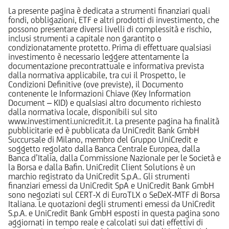
La presente pagina è dedicata a strumenti finanziari quali
fondi, obbligazioni, ETF e altri prodotti di investimento, che
possono presentare diversi livelli di complessità e rischio,
inclusi strumenti a capitale non garantito o
condizionatamente protetto. Prima di effettuare qualsiasi
investimento è necessario leggere attentamente la
documentazione precontrattuale e informativa prevista
dalla normativa applicabile, tra cui il Prospetto, le
Condizioni Definitive (ove previste), il Documento
contenente le Informazioni Chiave (Key Information
Document – KID) e qualsiasi altro documento richiesto
dalla normativa locale, disponibili sul sito
www.investimenti.unicredit.it. La presente pagina ha finalità
pubblicitarie ed è pubblicata da UniCredit Bank GmbH
Succursale di Milano, membro del Gruppo UniCredit e
soggetto regolato dalla Banca Centrale Europea, dalla
Banca d’Italia, dalla Commissione Nazionale per le Società e
la Borsa e dalla Bafin. UniCredit Client Solutions è un
marchio registrato da UniCredit S.p.A.. Gli strumenti
finanziari emessi da UniCredit SpA e UniCredit Bank GmbH
sono negoziati sul CERT-X di EuroTLX o SeDeX-MTF di Borsa
Italiana. Le quotazioni degli strumenti emessi da UniCredit
S.p.A. e UniCredit Bank GmbH esposti in questa pagina sono
aggiornati in tempo reale e calcolati sui dati effettivi di