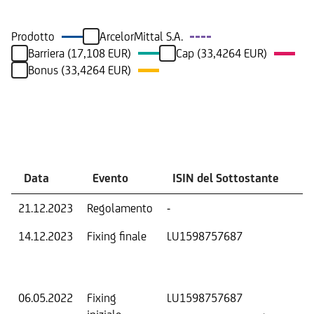
Prodotto
ArcelorMittal S.A.
Barriera (17,108 EUR)
Cap (33,4264 EUR)
Bonus (33,4264 EUR)
Eventi
Data
Evento
ISIN del Sottostante
V
21.12.2023
Regolamento
-
Ri
14.12.2023
Fixing finale
LU1598757687
Val
Dat
Os
06.05.2022
Fixing
LU1598757687
Fix