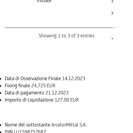
iniziale
ini
Bar
Ca
Bo
Showing 1 to 3 of 3 entries
Informazioni sul rimborso
Data di Osservazione Finale
14.12.2023
Fixing finale
24,725 EUR
Data di pagamento
21.12.2023
Importo di Liquidazione
127,00 EUR
Sottostante
Nome del sottostante
ArcelorMittal S.A.
ISIN
LU1598757687