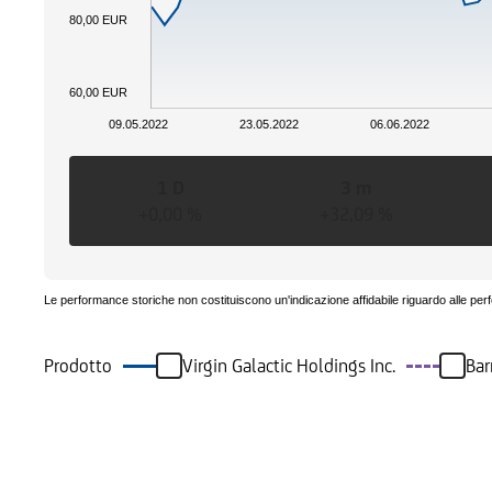
80,00 EUR
60,00 EUR
09.05.2022
23.05.2022
06.06.2022
1 D
3 m
+0,00 %
+32,09 %
Le performance storiche non costituiscono un'indicazione affidabile riguardo alle per
Prodotto
Virgin Galactic Holdings Inc.
Bar
Eventi