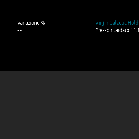
Variazione %
Virgin Galactic Hold
-
-
Prezzo ritardato
11.
-