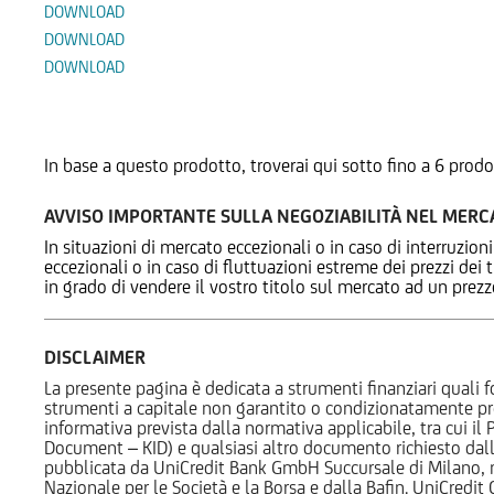
DOWNLOAD
DOWNLOAD
DOWNLOAD
Prodotti Alternativi
In base a questo prodotto, troverai qui sotto fino a 6 prodo
AVVISO IMPORTANTE SULLA NEGOZIABILITÀ NEL MER
In situazioni di mercato eccezionali o in caso di interruzioni
eccezionali o in caso di fluttuazioni estreme dei prezzi dei
in grado di vendere il vostro titolo sul mercato ad un prez
DISCLAIMER
La presente pagina è dedicata a strumenti finanziari quali fo
strumenti a capitale non garantito o condizionatamente pr
informativa prevista dalla normativa applicabile, tra cui i
Document – KID) e qualsiasi altro documento richiesto dalla 
pubblicata da UniCredit Bank GmbH Succursale di Milano, 
Nazionale per le Società e la Borsa e dalla Bafin. UniCredit