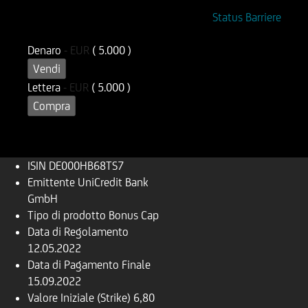
ISIN
Codice di Negoziazione
Status Barriere
DE000HB68TS7
OB68TS
Denaro
-
EUR
( 5.000 )
Vendi
Lettera
-
EUR
( 5.000 )
Compra
ISIN
DE000HB68TS7
Emittente
UniCredit Bank
GmbH
Tipo di prodotto
Bonus Cap
Data di Regolamento
12.05.2022
Data di Pagamento Finale
15.09.2022
Valore Iniziale (Strike)
6,80