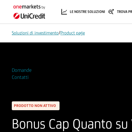
LE NOSTRE SOLUZIONI
TROVA P
/
Soluzioni di investimento
Product page
Aggiungi alla Watchlist
Domande
Contatti
PRODOTTO NON ATTIVO
Bonus Cap Quanto su V