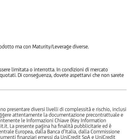
 Prodotto ma con Maturity/Leverage diverse.
ssere limitata o interrotta. In condizioni di mercato
e quotati. Di conseguenza, dovete aspettarvi che non sarete
o presentare diversi livelli di complessità e rischio, inclusi
 leggere attentamente la documentazione precontrattuale e
 contenente le Informazioni Chiave (Key Information
it. La presente pagina ha finalità pubblicitarie ed è
trale Europea, dalla Banca d’Italia, dalla Commissione
strumenti finanziari emessi da UniCredit SpA e UniCredit