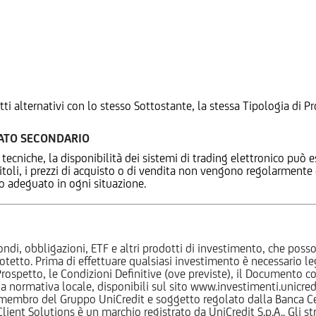
tti alternativi con lo stesso Sottostante, la stessa Tipologia di
CATO SECONDARIO
 tecniche, la disponibilità dei sistemi di trading elettronico può e
 titoli, i prezzi di acquisto o di vendita non vengono regolarment
zo adeguato in ogni situazione.
ndi, obbligazioni, ETF e altri prodotti di investimento, che posson
otetto. Prima di effettuare qualsiasi investimento è necessario
l Prospetto, le Condizioni Definitive (ove previste), il Documento
normativa locale, disponibili sul sito www.investimenti.unicredit.
membro del Gruppo UniCredit e soggetto regolato dalla Banca Cen
 Client Solutions è un marchio registrato da UniCredit S.p.A.. Gli 