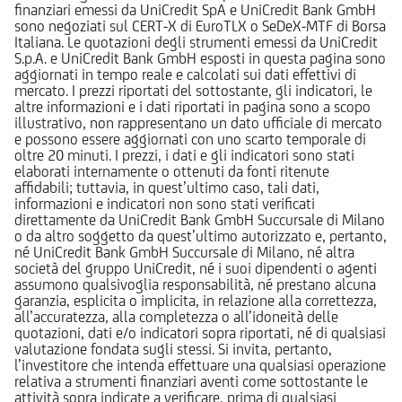
finanziari emessi da UniCredit SpA e UniCredit Bank GmbH
sono negoziati sul CERT-X di EuroTLX o SeDeX-MTF di Borsa
Italiana. Le quotazioni degli strumenti emessi da UniCredit
S.p.A. e UniCredit Bank GmbH esposti in questa pagina sono
aggiornati in tempo reale e calcolati sui dati effettivi di
mercato. I prezzi riportati del sottostante, gli indicatori, le
altre informazioni e i dati riportati in pagina sono a scopo
illustrativo, non rappresentano un dato ufficiale di mercato
e possono essere aggiornati con uno scarto temporale di
oltre 20 minuti. I prezzi, i dati e gli indicatori sono stati
elaborati internamente o ottenuti da fonti ritenute
affidabili; tuttavia, in quest’ultimo caso, tali dati,
informazioni e indicatori non sono stati verificati
direttamente da UniCredit Bank GmbH Succursale di Milano
o da altro soggetto da quest’ultimo autorizzato e, pertanto,
né UniCredit Bank GmbH Succursale di Milano, né altra
società del gruppo UniCredit, né i suoi dipendenti o agenti
assumono qualsivoglia responsabilità, né prestano alcuna
garanzia, esplicita o implicita, in relazione alla correttezza,
all’accuratezza, alla completezza o all’idoneità delle
quotazioni, dati e/o indicatori sopra riportati, né di qualsiasi
valutazione fondata sugli stessi. Si invita, pertanto,
l’investitore che intenda effettuare una qualsiasi operazione
relativa a strumenti finanziari aventi come sottostante le
attività sopra indicate a verificare, prima di qualsiasi