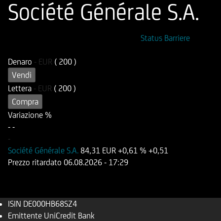
Société Générale S.A.
ISIN
Codice di Negoziazione
Status Barriere
DE000HB68SZ4
OB68SZ
Denaro
-
EUR
( 200 )
Vendi
Lettera
-
EUR
( 200 )
Compra
Variazione %
-
-
-
Société Générale S.A.
84,31 EUR
+0,61 %
+0,51
Prezzo ritardato
06.08.2026
- 17:29
ISIN
DE000HB68SZ4
Emittente
UniCredit Bank