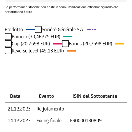
Le performance storiche non costituiscono un'indicazione affidabile riguardo alle
performance future.
Prodotto
Société Générale S.A.
Barriera (30,46275 EUR)
Cap (20,7598 EUR)
Bonus (20,7598 EUR)
Reverse level (45,13 EUR)
Eventi
Data
Evento
ISIN del Sottostante
V
21.12.2023
Regolamento
-
Ri
14.12.2023
Fixing finale
FR0000130809
Val
Dat