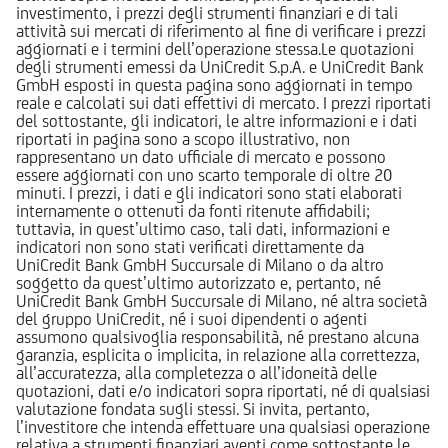
investimento, i prezzi degli strumenti finanziari e di tali
attività sui mercati di riferimento al fine di verificare i prezzi
aggiornati e i termini dell’operazione stessa.Le quotazioni
degli strumenti emessi da UniCredit S.p.A. e UniCredit Bank
GmbH esposti in questa pagina sono aggiornati in tempo
reale e calcolati sui dati effettivi di mercato. I prezzi riportati
del sottostante, gli indicatori, le altre informazioni e i dati
riportati in pagina sono a scopo illustrativo, non
rappresentano un dato ufficiale di mercato e possono
essere aggiornati con uno scarto temporale di oltre 20
minuti. I prezzi, i dati e gli indicatori sono stati elaborati
internamente o ottenuti da fonti ritenute affidabili;
tuttavia, in quest’ultimo caso, tali dati, informazioni e
indicatori non sono stati verificati direttamente da
UniCredit Bank GmbH Succursale di Milano o da altro
soggetto da quest’ultimo autorizzato e, pertanto, né
UniCredit Bank GmbH Succursale di Milano, né altra società
del gruppo UniCredit, né i suoi dipendenti o agenti
assumono qualsivoglia responsabilità, né prestano alcuna
garanzia, esplicita o implicita, in relazione alla correttezza,
all’accuratezza, alla completezza o all’idoneità delle
quotazioni, dati e/o indicatori sopra riportati, né di qualsiasi
valutazione fondata sugli stessi. Si invita, pertanto,
l’investitore che intenda effettuare una qualsiasi operazione
relativa a strumenti finanziari aventi come sottostante le