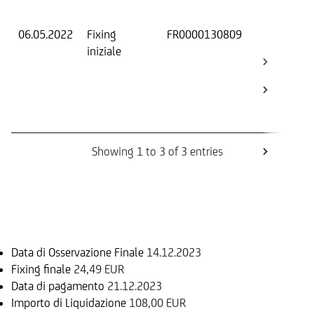
Os
06.05.2022
Fixing
FR0000130809
Fix
iniziale
ini
Bar
Ca
Bo
Rev
Showing 1 to 3 of 3 entries
Informazioni sul rimborso
Data di Osservazione Finale
14.12.2023
Fixing finale
24,49 EUR
Data di pagamento
21.12.2023
Importo di Liquidazione
108,00 EUR